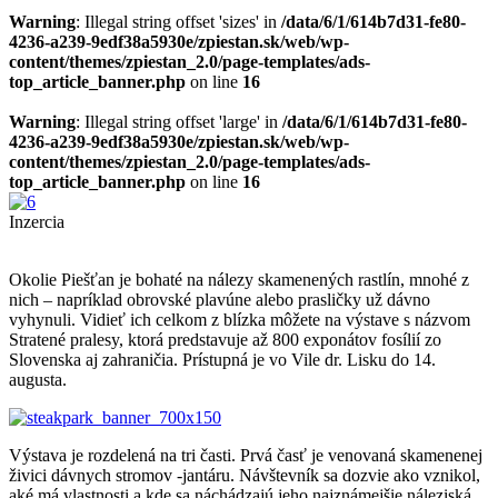
Warning
: Illegal string offset 'sizes' in
/data/6/1/614b7d31-fe80-
4236-a239-9edf38a5930e/zpiestan.sk/web/wp-
content/themes/zpiestan_2.0/page-templates/ads-
top_article_banner.php
on line
16
Warning
: Illegal string offset 'large' in
/data/6/1/614b7d31-fe80-
4236-a239-9edf38a5930e/zpiestan.sk/web/wp-
content/themes/zpiestan_2.0/page-templates/ads-
top_article_banner.php
on line
16
Inzercia
Okolie Piešťan je bohaté na nálezy skamenených rastlín, mnohé z
nich – napríklad obrovské plavúne alebo prasličky už dávno
vyhynuli. Vidieť ich celkom z blízka môžete na výstave s názvom
Stratené pralesy, ktorá predstavuje až 800 exponátov fosílií zo
Slovenska aj zahraničia. Prístupná je vo Vile dr. Lisku do 14.
augusta.
Výstava je rozdelená na tri časti. Prvá časť je venovaná skamenenej
živici dávnych stromov -jantáru. Návštevník sa dozvie ako vznikol,
aké má vlastnosti a kde sa náchádzajú jeho najznámejšie náleziská.