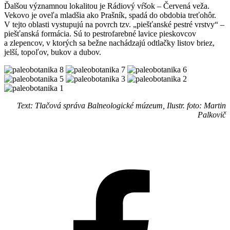
Ďalšou významnou lokalitou je Rádiový vŕšok – Červená veža.
Vekovo je oveľa mladšia ako Prašník, spadá do obdobia treťohôr.
V tejto oblasti vystupujú na povrch tzv. „piešťanské pestré vrstvy“ –
piešťanská formácia. Sú to pestrofarebné lavice pieskovcov
a zlepencov, v ktorých sa bežne nachádzajú odtlačky listov briez,
jelší, topoľov, bukov a dubov.
Text: Tlačová správa Balneologické múzeum, Ilustr. foto: Martin
Palkovič