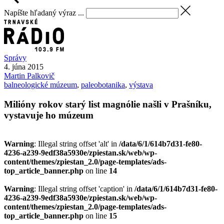
Napíšte hľadaný výraz ...
Správy
4. júna 2015
Martin
Palkovič
balneologické múzeum
,
paleobotanika
,
výstava
Milióny rokov starý list magnólie našli v Prašníku,
vystavuje ho múzeum
Warning
: Illegal string offset 'alt' in
/data/6/1/614b7d31-fe80-
4236-a239-9edf38a5930e/zpiestan.sk/web/wp-
content/themes/zpiestan_2.0/page-templates/ads-
top_article_banner.php
on line
14
Warning
: Illegal string offset 'caption' in
/data/6/1/614b7d31-fe80-
4236-a239-9edf38a5930e/zpiestan.sk/web/wp-
content/themes/zpiestan_2.0/page-templates/ads-
top_article_banner.php
on line
15