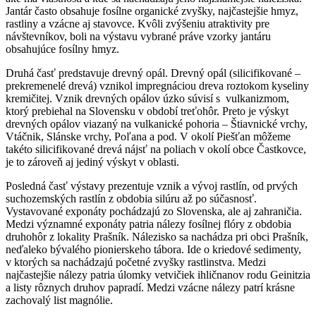
Jantár často obsahuje fosílne organické zvyšky, najčastejšie hmyz,
rastliny a vzácne aj stavovce. Kvôli zvýšeniu atraktivity pre
návštevníkov, boli na výstavu vybrané práve vzorky jantáru
obsahujúce fosílny hmyz.
Druhá časť predstavuje drevný opál. Drevný opál (silicifikované –
prekremenelé drevá) vznikol impregnáciou dreva roztokom kyseliny
kremičitej. Vznik drevných opálov úzko súvisí s vulkanizmom,
ktorý prebiehal na Slovensku v období treťohôr. Preto je výskyt
drevných opálov viazaný na vulkanické pohoria – Štiavnické vrchy,
Vtáčnik, Slánske vrchy, Poľana a pod. V okolí Piešťan môžeme
takéto silicifikované drevá nájsť na poliach v okolí obce Častkovce,
je to zároveň aj jediný výskyt v oblasti.
Posledná časť výstavy prezentuje vznik a vývoj rastlín, od prvých
suchozemských rastlín z obdobia silúru až po súčasnosť.
Vystavované exponáty pochádzajú zo Slovenska, ale aj zahraničia.
Medzi významné exponáty patria nálezy fosílnej flóry z obdobia
druhohôr z lokality Prašník. Nálezisko sa nachádza pri obci Prašník,
neďaleko bývalého pionierskeho tábora. Ide o kriedové sedimenty,
v ktorých sa nachádzajú početné zvyšky rastlinstva. Medzi
najčastejšie nálezy patria úlomky vetvičiek ihličnanov rodu Geinitzia
a listy rôznych druhov papradí. Medzi vzácne nálezy patrí krásne
zachovalý list magnólie.