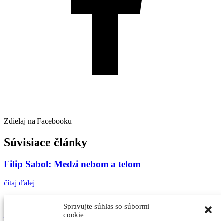
Zdielaj na Facebooku
Súvisiace články
Filip Sabol: Medzi nebom a telom
čítaj ďalej
Otvorili výstavu historických kúpeľných plagátov,
Spravujte súhlas so súbormi
je medzi nimi aj prvý barlolámač
cookie