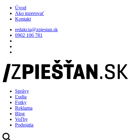
Úvod
Ako inzerovať
Kontakt
redakcia@zpiestan.sk
0902 106 781
Správy
Ľudia
Fotky
Reklama
Blog
Voľby
Podujatia