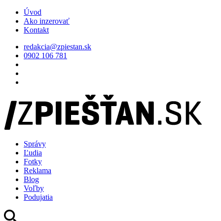
Úvod
Ako inzerovať
Kontakt
redakcia@zpiestan.sk
0902 106 781
Správy
Ľudia
Fotky
Reklama
Blog
Voľby
Podujatia