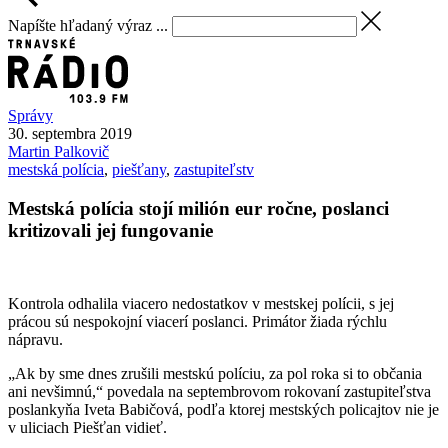
Napíšte hľadaný výraz ...
Správy
30. septembra 2019
Martin
Palkovič
mestská polícia
,
piešťany
,
zastupiteľstv
Mestská polícia stojí milión eur ročne, poslanci
kritizovali jej fungovanie
Kontrola odhalila viacero nedostatkov v mestskej polícii, s jej
prácou sú nespokojní viacerí poslanci. Primátor žiada rýchlu
nápravu.
„Ak by sme dnes zrušili mestskú políciu, za pol roka si to občania
ani nevšimnú,“ povedala na septembrovom rokovaní zastupiteľstva
poslankyňa Iveta Babičová, podľa ktorej mestských policajtov nie je
v uliciach Piešťan vidieť.