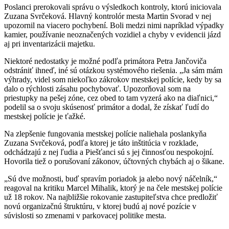
Poslanci prerokovali správu o výsledkoch kontroly, ktorú iniciovala
Zuzana Svrčeková. Hlavný kontrolór mesta Martin Svorad v nej
upozornil na viacero pochybení. Boli medzi nimi napríklad výpadky
kamier, používanie neoznačených vozidiel a chyby v evidencii jázd
aj pri inventarizácii majetku.
Niektoré nedostatky je možné podľa primátora Petra Jančoviča
odstrániť ihneď, iné sú otázkou systémového riešenia. „Ja sám mám
výhrady, videl som niekoľko zákrokov mestskej polície, kedy by sa
dalo o rýchlosti zásahu pochybovať. Upozorňoval som na
priestupky na pešej zóne, cez obed to tam vyzerá ako na diaľnici,“
podelil sa o svoju skúsenosť primátor a dodal, že získať ľudí do
mestskej polície je ťažké.
Na zlepšenie fungovania mestskej polície naliehala poslankyňa
Zuzana Svrčeková, podľa ktorej je táto inštitúcia v rozklade,
odchádzajú z nej ľudia a Piešťanci sú s jej činnosťou nespokojní.
Hovorila tiež o porušovaní zákonov, účtovných chybách aj o šikane.
„Sú dve možnosti, buď spravím poriadok ja alebo nový náčelník,“
reagoval na kritiku Marcel Mihalik, ktorý je na čele mestskej polície
už 18 rokov. Na najbližšie rokovanie zastupiteľstva chce predložiť
novú organizačnú štruktúru, v ktorej budú aj nové pozície v
súvislosti so zmenami v parkovacej politike mesta.