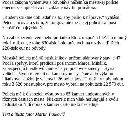
Podľa zákona vymenúva a odvoláva náčelníka mestskej polície
obecné zastupiteľstvo na základe návrhu primátora.
„Budem striktne dohliadať na to, aby prišlo k náprave,“ vyhlásil
Peter Jančovič a s tým, že fungovanie mestskej polície sa musí
zlepšiť čo najrýchlejšie.
Na zabezpečenie verejného poriadku išlo z rozpočtu Piešťan minulý
rok 1 mil. eur, z toho 630-tisíc bolo určených na mzdy a ďalších
220-tisíc eur na odvody.
Mestská polícia má 40 príslušníkov, pričom plánovaný stav je 47.
Podľa správy, ktorú predložil poslancom Marcel Mihálik,
zabezpečujú hliadkovú činnosť štyri pracovné zmeny – štyria
velitelia, štyria referenti na kamerovom systéme a do výkonu
hliadkovej služby je velených 26 policajtov. Tí riešili v uplynulom
roku 3 626 priestupkov, pre mesto vybrali na pokutách 22 570 eur.
Polícia má k dispozícii výstupy zo 65 kamier umiestnených v
rôznych častiach mesta. Niektoré z nich však nefungujú a kvôli
nedostatku ľudí obraz z kamier často nikto nesleduje.
Text a ilustr. foto: Martin Palkovič