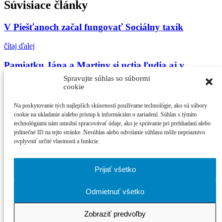
Súvisiace články
V Piešťanoch začal fungovať Sociálny taxík
čítaj ďalej
Pamiatku Jána a Martiny si uctia ľudia aj v
Piešťanoch
Spravujte súhlas so súbormi
cookie
čítaj ďalej
Na poskytovanie tých najlepších skúseností používame technológie, ako sú súbory
Zažite september v ARTE
cookie na ukladanie a/alebo prístup k informáciám o zariadení. Súhlas s týmito
technológiami nám umožní spracovávať údaje, ako je správanie pri prehliadaní alebo
jedinečné ID na tejto stránke. Nesúhlas alebo odvolanie súhlasu môže nepriaznivo
čítaj ďalej
ovplyvniť určité vlastnosti a funkcie.
Najčítanejšie
Prijať všetko
21. ročník MFF Cinematik otvorí svetová premi...
Cinematik uvedie špičkové dánske filmy a priv...
Odmietnuť všetko
zPiešťan.sk
© 2026
Zobraziť predvoľby
právne podmienky