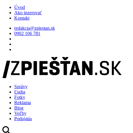
Úvod
Ako inzerovať
Kontakt
redakcia@zpiestan.sk
0902 106 781
Správy
Ľudia
Fotky
Reklama
Blog
Voľby
Podujatia