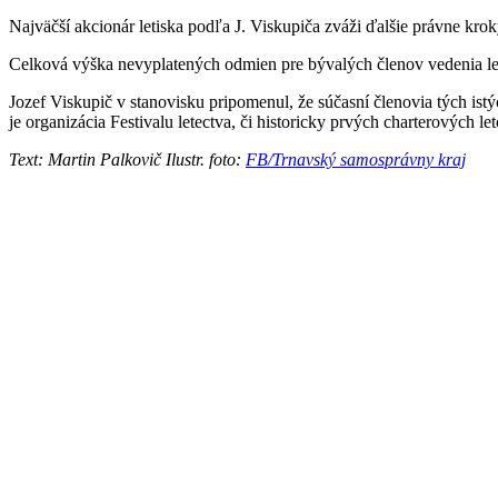
Najväčší akcionár letiska podľa J. Viskupiča zváži ďalšie právne kr
Celková výška nevyplatených odmien pre bývalých členov vedenia letis
Jozef Viskupič v stanovisku pripomenul, že súčasní členovia tých ist
je organizácia Festivalu letectva, či historicky prvých charterových l
Text: Martin Palkovič Ilustr. foto:
FB/Trnavský samosprávny kraj