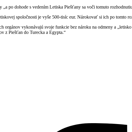
oky „a po dohode s vedením Letiska Piešťany sa voči tomuto rozhodnutiu
kovej spoločnosti je vyše 500-tisíc eur. Nárokovať si ich po tomto ro
ých orgánov vykonávajú svoje funkcie bez nároku na odmeny a „letisko 
etov z Piešťan do Turecka a Egypta.“