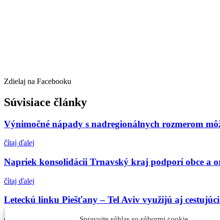
Zdielaj na Facebooku
Súvisiace články
Výnimočné nápady s nadregionálnych rozmerom môžu 
čítaj ďalej
Napriek konsolidácii Trnavský kraj podporí obce a or
čítaj ďalej
Leteckú linku Piešťany – Tel Aviv využijú aj cestujúc
čítaj ďalej
Spravujte súhlas so súbormi cookie