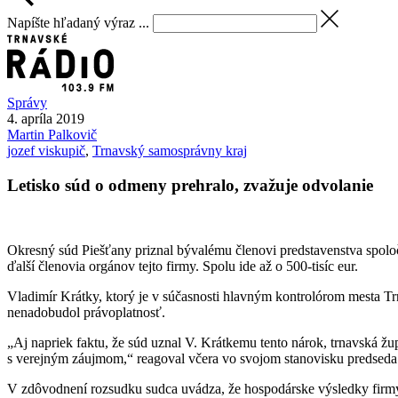
Napíšte hľadaný výraz ...
Správy
4. apríla 2019
Martin
Palkovič
jozef viskupič
,
Trnavský samosprávny kraj
Letisko súd o odmeny prehralo, zvažuje odvolanie
Okresný súd Piešťany priznal bývalému členovi predstavenstva spolo
ďalší členovia orgánov tejto firmy. Spolu ide až o 500-tisíc eur.
Vladimír Krátky, ktorý je v súčasnosti hlavným kontrolórom mesta Trn
nenadobudol právoplatnosť.
„Aj napriek faktu, že súd uznal V. Krátkemu tento nárok, trnavská žup
s verejným záujmom,“ reagoval včera vo svojom stanovisku predsed
V zdôvodnení rozsudku sudca uvádza, že hospodárske výsledky firmy ni