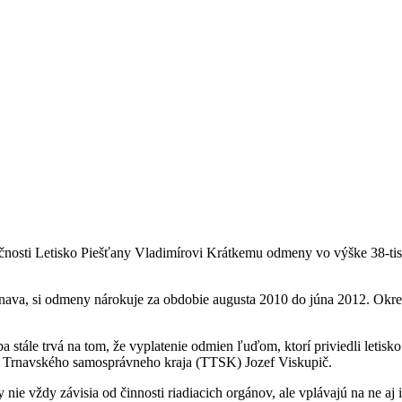
čnosti Letisko Piešťany Vladimírovi Krátkemu odmeny vo výške 38-tis
ava, si odmeny nárokuje za obdobie augusta 2010 do júna 2012. Okresný
a stále trvá na tom, že vyplatenie odmien ľuďom, ktorí priviedli letis
a Trnavského samosprávneho kraja (TTSK) Jozef Viskupič.
e vždy závisia od činnosti riadiacich orgánov, ale vplávajú na ne aj i