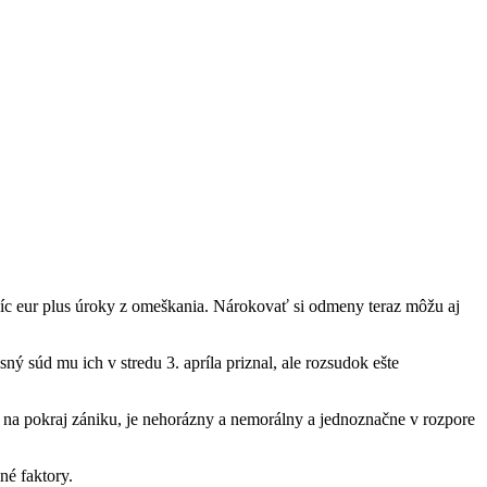
íc eur plus úroky z omeškania. Nárokovať si odmeny teraz môžu aj
 súd mu ich v stredu 3. apríla priznal, ale rozsudok ešte
ko na pokraj zániku, je nehorázny a nemorálny a jednoznačne v rozpore
né faktory.