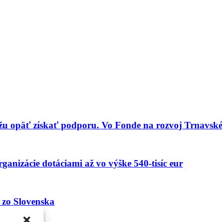
opäť získať podporu. Vo Fonde na rozvoj Trnavského 
ganizácie dotáciami až vo výške 540-tisíc eur
i zo Slovenska