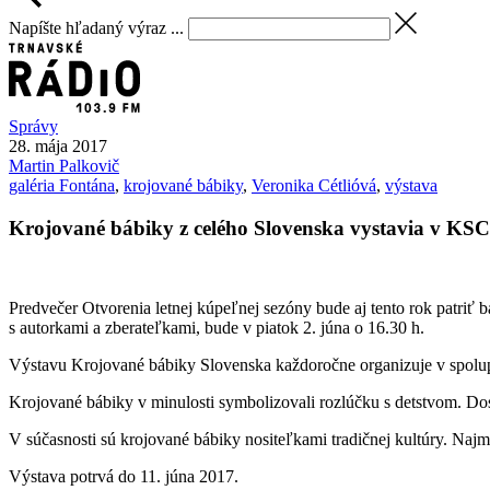
Napíšte hľadaný výraz ...
Správy
28. mája 2017
Martin
Palkovič
galéria Fontána
,
krojované bábiky
,
Veronika Cétlióvá
,
výstava
Krojované bábiky z celého Slovenska vystavia v KS
Predvečer Otvorenia letnej kúpeľnej sezóny bude aj tento rok patriť 
s autorkami a zberateľkami, bude v piatok 2. júna o 16.30 h.
Výstavu Krojované bábiky Slovenska každoročne organizuje v spolupr
Krojované bábiky v minulosti symbolizovali rozlúčku s detstvom. Dost
V súčasnosti sú krojované bábiky nositeľkami tradičnej kultúry. Najm
Výstava potrvá do 11. júna 2017.