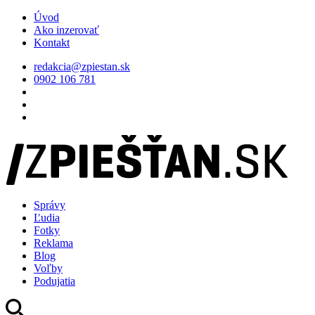
Úvod
Ako inzerovať
Kontakt
redakcia@zpiestan.sk
0902 106 781
Správy
Ľudia
Fotky
Reklama
Blog
Voľby
Podujatia