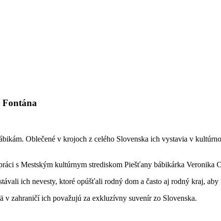
C Fontána
bábikám. Oblečené v krojoch z celého Slovenska ich vystavia v kultúrno
áci s Mestským kultúrnym strediskom Piešťany bábikárka Veronika Cétl
ávali ich nevesty, ktoré opúšťali rodný dom a často aj rodný kraj, aby
ä v zahraničí ich považujú za exkluzívny suvenír zo Slovenska.