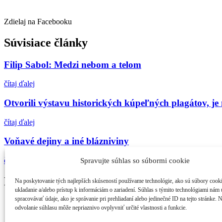
Zdielaj na Facebooku
Súvisiace články
Filip Sabol: Medzi nebom a telom
čítaj ďalej
Otvorili výstavu historických kúpeľných plagátov, je
čítaj ďalej
Voňavé dejiny a iné blázniviny
čítaj ďalej
Spravujte súhlas so súbormi cookie
Najčítanejšie
Na poskytovanie tých najlepších skúseností používame technológie, ako sú súbory cook
ukladanie a/alebo prístup k informáciám o zariadení. Súhlas s týmito technológiami nám
spracovávať údaje, ako je správanie pri prehliadaní alebo jedinečné ID na tejto stránke. 
21. ročník MFF Cinematik otvorí svetová premi...
odvolanie súhlasu môže nepriaznivo ovplyvniť určité vlastnosti a funkcie.
Cinematik uvedie špičkové dánske filmy a priv...