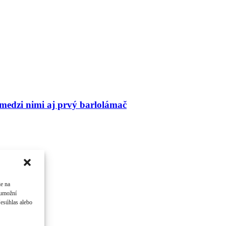
 medzi nimi aj prvý barlolámač
ie na
 umožní
Nesúhlas alebo