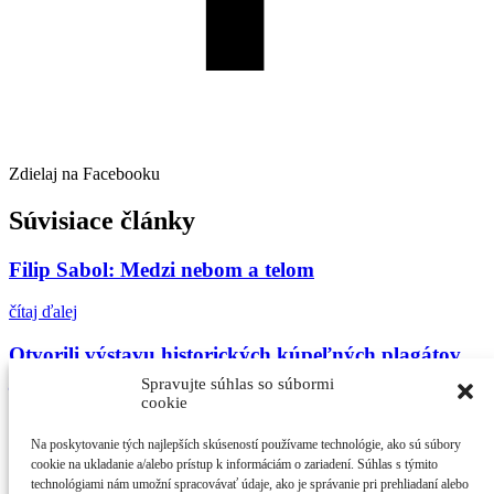
Zdielaj na Facebooku
Súvisiace články
Filip Sabol: Medzi nebom a telom
čítaj ďalej
Otvorili výstavu historických kúpeľných plagátov,
je medzi nimi aj prvý barlolámač
Spravujte súhlas so súbormi
cookie
čítaj ďalej
Na poskytovanie tých najlepších skúseností používame technológie, ako sú súbory
Voňavé dejiny a iné blázniviny
cookie na ukladanie a/alebo prístup k informáciám o zariadení. Súhlas s týmito
technológiami nám umožní spracovávať údaje, ako je správanie pri prehliadaní alebo