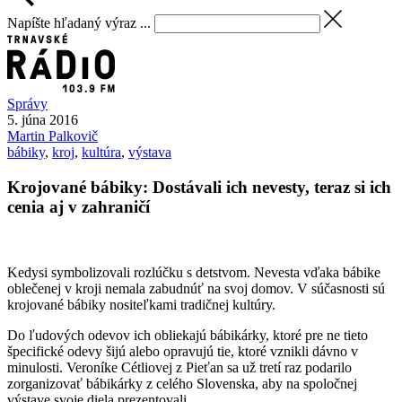
Napíšte hľadaný výraz ...
Správy
5. júna 2016
Martin
Palkovič
bábiky
,
kroj
,
kultúra
,
výstava
Krojované bábiky: Dostávali ich nevesty, teraz si ich
cenia aj v zahraničí
Kedysi symbolizovali rozlúčku s detstvom. Nevesta vďaka bábike
oblečenej v kroji nemala zabudnúť na svoj domov. V súčasnosti sú
krojované bábiky nositeľkami tradičnej kultúry.
Do ľudových odevov ich obliekajú bábikárky, ktoré pre ne tieto
špecifické odevy šijú alebo opravujú tie, ktoré vznikli dávno v
minulosti. Veroníke Cétliovej z Pieťan sa už tretí raz podarilo
zorganizovať bábikárky z celého Slovenska, aby na spoločnej
výstave svoje diela prezentovali.