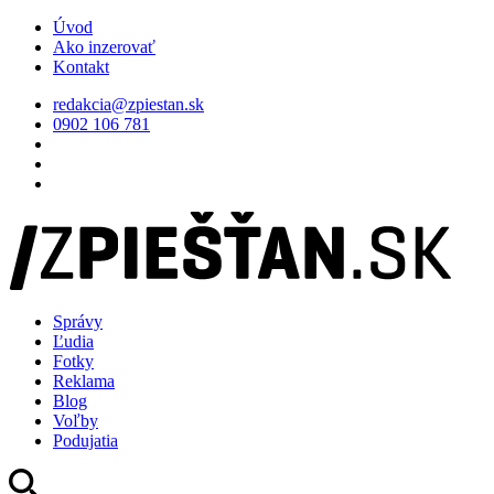
Úvod
Ako inzerovať
Kontakt
redakcia@zpiestan.sk
0902 106 781
Správy
Ľudia
Fotky
Reklama
Blog
Voľby
Podujatia