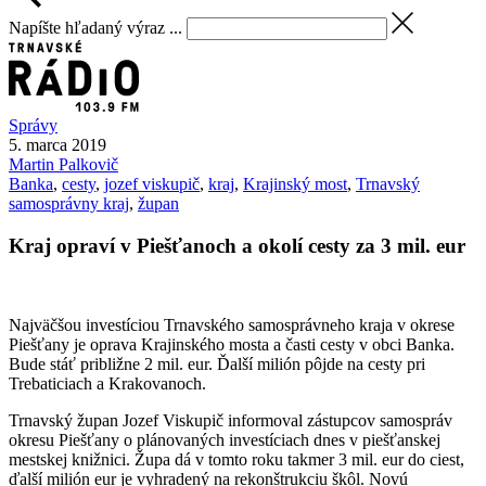
Napíšte hľadaný výraz ...
Správy
5. marca 2019
Martin
Palkovič
Banka
,
cesty
,
jozef viskupič
,
kraj
,
Krajinský most
,
Trnavský
samosprávny kraj
,
župan
Kraj opraví v Piešťanoch a okolí cesty za 3 mil. eur
Najväčšou investíciou Trnavského samosprávneho kraja v okrese
Piešťany je oprava Krajinského mosta a časti cesty v obci Banka.
Bude stáť približne 2 mil. eur. Ďalší milión pôjde na cesty pri
Trebaticiach a Krakovanoch.
Trnavský župan Jozef Viskupič informoval zástupcov samospráv
okresu Piešťany o plánovaných investíciach dnes v piešťanskej
mestskej knižnici. Župa dá v tomto roku takmer 3 mil. eur do ciest,
ďalší milión eur je vyhradený na rekonštrukciu škôl. Novú