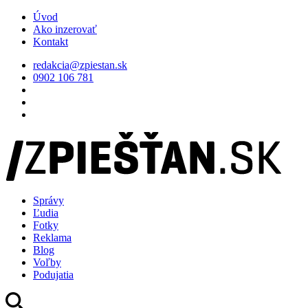
Úvod
Ako inzerovať
Kontakt
redakcia@zpiestan.sk
0902 106 781
Správy
Ľudia
Fotky
Reklama
Blog
Voľby
Podujatia