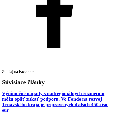
Zdielaj na Facebooku
Súvisiace články
Výnimočné nápady s nadregionálnych rozmerom
môžu opäť získať podporu. Vo Fonde na rozvoj
Trnavského kraja je pripravených ďalších 450-tisíc
eur