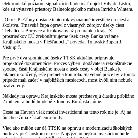
elektronickú požiarnu signalizáciu bude mať objekt Vily dr. Lisku,
kde sú výstavné priestory Balneologického múzea Imricha Wintera.
„Okres Piešťany dostane tento rok významné investície do ciest a
školstva. Trnavská župa opraví z vlastných zdrojov úseky ciest
Trebatice – Borovce a Krakovany až po hranicu kraja. Z
prostriedkov EÚ zrekonštruujeme úsek cesty Banka vrátane
Krajinského mosta v Piešťanoch,“ povedal Trnavský župan J.
Viskupič.
Pre prvé dva spomínané úseky TTSK aktuálne pripravuje
projektové dokumentácie. Proces výberu dodávateľa rekonštrukcie
spodnej časti Krajinského mosta a úsek cesty v obci Banka je
takmer ukončený, ešte prebieha kontrola. Stavebné práce by v tomto
prípade mali začať v najbližších mesiacoch, most kvôli nim nebude
uzatvorený.
Náklady na opravu Krajinského mosta predstavujú čiastku približne
2 mil. eur a budú hradené z fondov Európskej únie.
Cesta na Havran však medzi investíciami na tento rok nie je. Aj na
ňu chce župa získať eurofondy.
Viac ako milión eur dá TTSK na opravu a modernizáciu školských
budov v piešťanskom okrese. Najvýznamnejšou investíciou bude