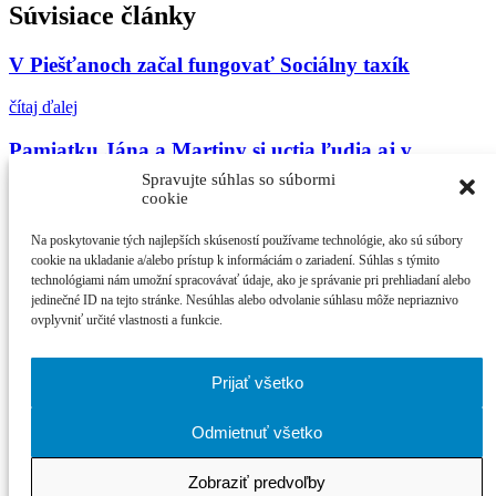
Súvisiace články
V Piešťanoch začal fungovať Sociálny taxík
čítaj ďalej
Pamiatku Jána a Martiny si uctia ľudia aj v
Piešťanoch
Spravujte súhlas so súbormi
cookie
čítaj ďalej
Na poskytovanie tých najlepších skúseností používame technológie, ako sú súbory
Zažite september v ARTE
cookie na ukladanie a/alebo prístup k informáciám o zariadení. Súhlas s týmito
technológiami nám umožní spracovávať údaje, ako je správanie pri prehliadaní alebo
jedinečné ID na tejto stránke. Nesúhlas alebo odvolanie súhlasu môže nepriaznivo
čítaj ďalej
ovplyvniť určité vlastnosti a funkcie.
Najčítanejšie
Prijať všetko
21. ročník MFF Cinematik otvorí svetová premi...
Cinematik uvedie špičkové dánske filmy a priv...
Odmietnuť všetko
zPiešťan.sk
© 2026
Zobraziť predvoľby
právne podmienky