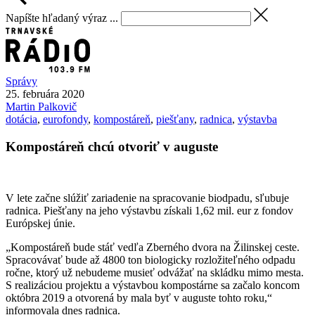
Napíšte hľadaný výraz ...
Správy
25. februára 2020
Martin
Palkovič
dotácia
,
eurofondy
,
kompostáreň
,
piešťany
,
radnica
,
výstavba
Kompostáreň chcú otvoriť v auguste
V lete začne slúžiť zariadenie na spracovanie biodpadu, sľubuje
radnica. Piešťany na jeho výstavbu získali 1,62 mil. eur z fondov
Európskej únie.
„Kompostáreň bude stáť vedľa Zberného dvora na Žilinskej ceste.
Spracovávať bude až 4800 ton biologicky rozložiteľného odpadu
ročne, ktorý už nebudeme musieť odvážať na skládku mimo mesta.
S realizáciou projektu a výstavbou kompostárne sa začalo koncom
októbra 2019 a otvorená by mala byť v auguste tohto roku,“
informovala dnes radnica.