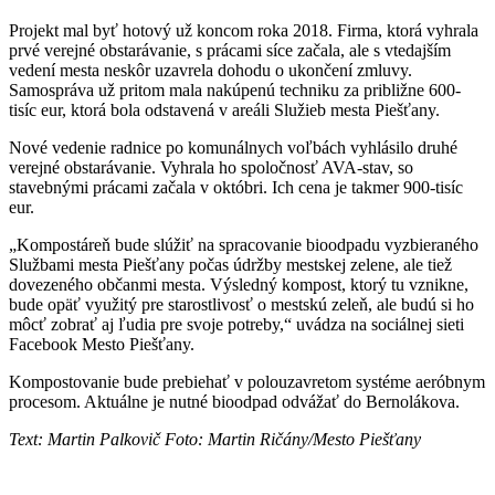
Projekt mal byť hotový už koncom roka 2018. Firma, ktorá vyhrala
prvé verejné obstarávanie, s prácami síce začala, ale s vtedajším
vedení mesta neskôr uzavrela dohodu o ukončení zmluvy.
Samospráva už pritom mala nakúpenú techniku za približne 600-
tisíc eur, ktorá bola odstavená v areáli Služieb mesta Piešťany.
Nové vedenie radnice po komunálnych voľbách vyhlásilo druhé
verejné obstarávanie. Vyhrala ho spoločnosť AVA-stav, so
stavebnými prácami začala v októbri. Ich cena je takmer 900-tisíc
eur.
„Kompostáreň bude slúžiť na spracovanie bioodpadu vyzbieraného
Službami mesta Piešťany počas údržby mestskej zelene, ale tiež
dovezeného občanmi mesta. Výsledný kompost, ktorý tu vznikne,
bude opäť využitý pre starostlivosť o mestskú zeleň, ale budú si ho
môcť zobrať aj ľudia pre svoje potreby,“ uvádza na sociálnej sieti
Facebook Mesto Piešťany.
Kompostovanie bude prebiehať v polouzavretom systéme aeróbnym
procesom. Aktuálne je nutné bioodpad odvážať do Bernolákova.
Text: Martin Palkovič Foto: Martin Ričány/Mesto Piešťany