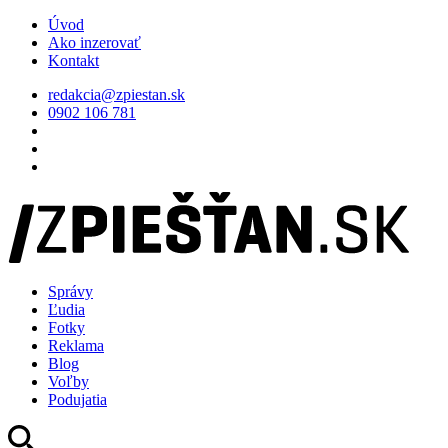
Úvod
Ako inzerovať
Kontakt
redakcia@zpiestan.sk
0902 106 781
Správy
Ľudia
Fotky
Reklama
Blog
Voľby
Podujatia