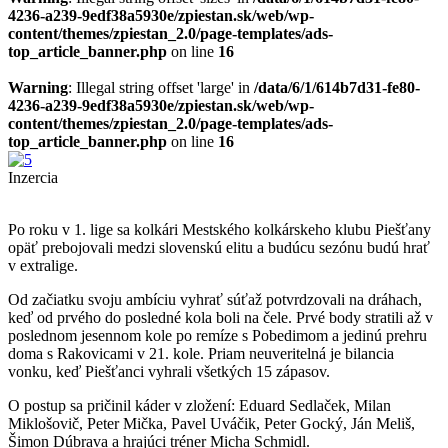
4236-a239-9edf38a5930e/zpiestan.sk/web/wp-
content/themes/zpiestan_2.0/page-templates/ads-
top_article_banner.php
on line
16
Warning
: Illegal string offset 'large' in
/data/6/1/614b7d31-fe80-
4236-a239-9edf38a5930e/zpiestan.sk/web/wp-
content/themes/zpiestan_2.0/page-templates/ads-
top_article_banner.php
on line
16
Inzercia
Po roku v 1. lige sa kolkári Mestského kolkárskeho klubu Piešťany
opäť prebojovali medzi slovenskú elitu a budúcu sezónu budú hrať
v extralige.
Od začiatku svoju ambíciu vyhrať súťaž potvrdzovali na dráhach,
keď od prvého do posledné kola boli na čele. Prvé body stratili až v
poslednom jesennom kole po remíze s Pobedimom a jedinú prehru
doma s Rakovicami v 21. kole. Priam neuveritelná je bilancia
vonku, keď Piešťanci vyhrali všetkých 15 zápasov.
O postup sa pričinil káder v zložení: Eduard Sedlaček, Milan
Miklošovič, Peter Mička, Pavel Uváčik, Peter Gocký, Ján Meliš,
Šimon Dúbrava a hrajúci tréner Micha Schmidl.