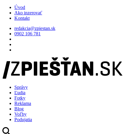
Úvod
Ako inzerovať
Kontakt
redakcia@zpiestan.sk
0902 106 781
Správy
Ľudia
Fotky
Reklama
Blog
Voľby
Podujatia