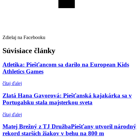
Zdielaj na Facebooku
Súvisiace články
Atletika: Piešťancom sa darilo na European Kids
Athletics Games
čítaj ďalej
Zlatá Hana Gavorová: Piešťanská kajakárka sa v
Portugalsku stala majsterkou sveta
čítaj ďalej
Matej Brežný z TJ DružbaPiešťany utvoril národný
rekord starších žiakov v behu na 800 m