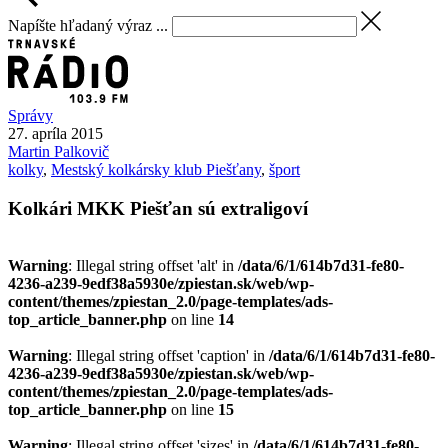
Napíšte hľadaný výraz ...
Správy
27. apríla 2015
Martin
Palkovič
kolky
,
Mestský kolkársky klub Piešťany
,
šport
Kolkári MKK Piešťan sú extraligoví
Warning
: Illegal string offset 'alt' in
/data/6/1/614b7d31-fe80-
4236-a239-9edf38a5930e/zpiestan.sk/web/wp-
content/themes/zpiestan_2.0/page-templates/ads-
top_article_banner.php
on line
14
Warning
: Illegal string offset 'caption' in
/data/6/1/614b7d31-fe80-
4236-a239-9edf38a5930e/zpiestan.sk/web/wp-
content/themes/zpiestan_2.0/page-templates/ads-
top_article_banner.php
on line
15
Warning
: Illegal string offset 'sizes' in
/data/6/1/614b7d31-fe80-