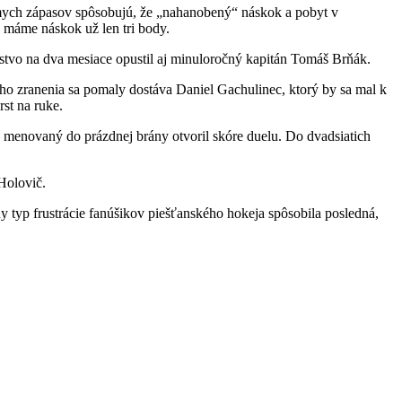
edmych zápasov spôsobujú, že „nahanobený“ náskok a pobyt v
 máme náskok už len tri body.
stvo na dva mesiace opustil aj minuloročný kapitán Tomáš Brňák.
ho zranenia sa pomaly dostáva Daniel Gachulinec, ktorý by sa mal k
st na ruke.
ý menovaný do prázdnej brány otvoril skóre duelu. Do dvadsiatich
Holovič.
y typ frustrácie fanúšikov piešťanského hokeja spôsobila posledná,