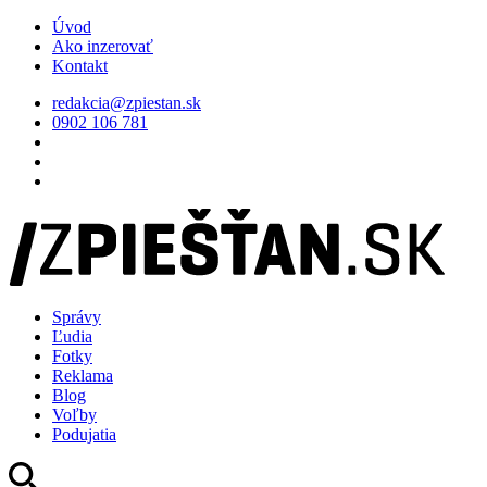
Úvod
Ako inzerovať
Kontakt
redakcia@zpiestan.sk
0902 106 781
Správy
Ľudia
Fotky
Reklama
Blog
Voľby
Podujatia