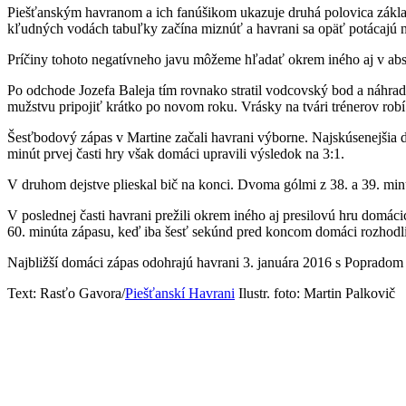
Piešťanským havranom a ich fanúšikom ukazuje druhá polovica základ
kľudných vodách tabuľky začína miznúť a havrani sa opäť potácajú na
Príčiny tohoto negatívneho javu môžeme hľadať okrem iného aj v abs
Po odchode Jozefa Baleja tím rovnako stratil vodcovský bod a náhra
mužstvu pripojiť krátko po novom roku. Vrásky na tvári trénerov rob
Šesťbodový zápas v Martine začali havrani výborne. Najskúsenejšia d
minút prvej časti hry však domáci upravili výsledok na 3:1.
V druhom dejstve plieskal bič na konci. Dvoma gólmi z 38. a 39. min
V poslednej časti havrani prežili okrem iného aj presilovú hru domác
60. minúta zápasu, keď iba šesť sekúnd pred koncom domáci rozhodli
Najbližší domáci zápas odohrajú havrani 3. januára 2016 s Popradom 
Text: Rasťo Gavora/
Piešťanskí Havrani
Ilustr. foto: Martin Palkovič