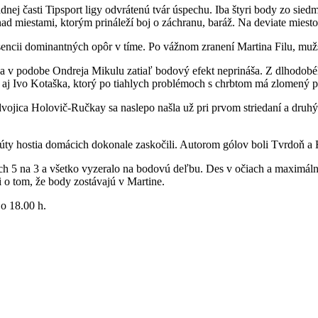
nej časti Tipsport ligy odvrátenú tvár úspechu. Iba štyri body zo si
d miestami, ktorým prináleží boj o záchranu, baráž. Na deviate miesto
encii dominantných opôr v tíme. Po vážnom zranení Martina Filu, muž
da v podobe Ondreja Mikulu zatiaľ bodový efekt neprináša. Z dlhodobé
í aj Ivo Kotaška, ktorý po tiahlych problémoch s chrbtom má zlomený pr
vojica Holovič-Ručkay sa naslepo našla už pri prvom striedaní a druh
úty hostia domácich dokonale zaskočili. Autorom gólov boli Tvrdoň a 
ich 5 na 3 a všetko vyzeralo na bodovú deľbu. Des v očiach a maximáln
 o tom, že body zostávajú v Martine.
o 18.00 h.