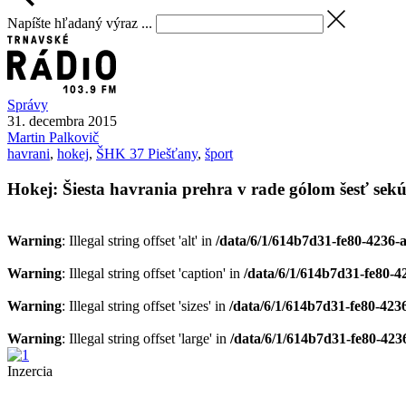
Napíšte hľadaný výraz ...
Správy
31. decembra 2015
Martin
Palkovič
havrani
,
hokej
,
ŠHK 37 Piešťany
,
šport
Hokej: Šiesta havrania prehra v rade gólom šesť se
Warning
: Illegal string offset 'alt' in
/data/6/1/614b7d31-fe80-4236-
Warning
: Illegal string offset 'caption' in
/data/6/1/614b7d31-fe80-4
Warning
: Illegal string offset 'sizes' in
/data/6/1/614b7d31-fe80-423
Warning
: Illegal string offset 'large' in
/data/6/1/614b7d31-fe80-423
Inzercia