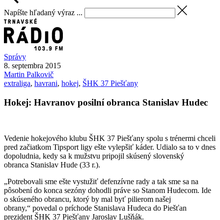
Napíšte hľadaný výraz ...
Správy
8. septembra 2015
Martin
Palkovič
extraliga
,
havrani
,
hokej
,
ŠHK 37 Piešťany
Hokej: Havranov posilní obranca Stanislav Hudec
Vedenie hokejového klubu ŠHK 37 Piešťany spolu s trénermi chceli
pred začiatkom Tipsport ligy ešte vylepšiť káder. Udialo sa to v dnes
dopoludnia, kedy sa k mužstvu pripojil skúsený slovenský
obranca Stanislav Hude (33 r.).
„Potrebovali sme ešte vystužiť defenzívne rady a tak sme sa na
pôsobení do konca sezóny dohodli práve so Stanom Hudecom. Ide
o skúseného obrancu, ktorý by mal byť pilierom našej
obrany,“ povedal o príchode Stanislava Hudeca do Piešťan
prezident ŠHK 37 Piešťany Jaroslav Lušňák.