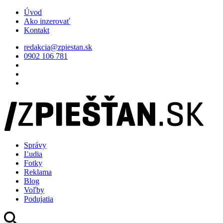
Úvod
Ako inzerovať
Kontakt
redakcia@zpiestan.sk
0902 106 781
Správy
Ľudia
Fotky
Reklama
Blog
Voľby
Podujatia