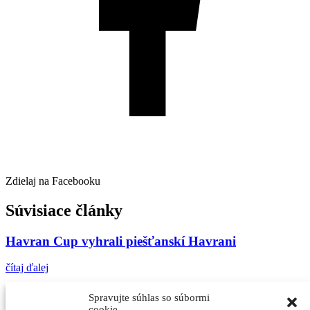
Zdielaj na Facebooku
Súvisiace články
Havran Cup vyhrali piešťanskí Havrani
čítaj ďalej
Havrani na hokejovom kempe v Leviaciach
Spravujte súhlas so súbormi
cookie