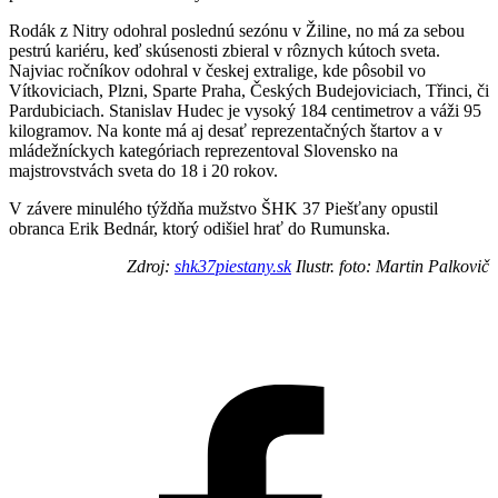
Rodák z Nitry odohral poslednú sezónu v Žiline, no má za sebou
pestrú kariéru, keď skúsenosti zbieral v rôznych kútoch sveta.
Najviac ročníkov odohral v českej extralige, kde pôsobil vo
Vítkoviciach, Plzni, Sparte Praha, Českých Budejoviciach, Třinci, či
Pardubiciach. Stanislav Hudec je vysoký 184 centimetrov a váži 95
kilogramov. Na konte má aj desať reprezentačných štartov a v
mládežníckych kategóriach reprezentoval Slovensko na
majstrovstvách sveta do 18 i 20 rokov.
V závere minulého týždňa mužstvo ŠHK 37 Piešťany opustil
obranca Erik Bednár, ktorý odišiel hrať do Rumunska.
Zdroj:
shk37piestany.sk
Ilustr. foto: Martin Palkovič