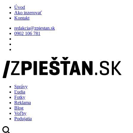
Úvod
Ako inzerovať
Kontakt
redakcia@zpiestan.sk
0902 106 781
Správy
Ľudia
Fotky
Reklama
Blog
Voľby
Podujatia