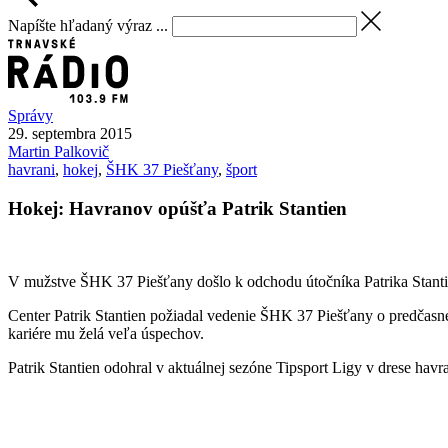
Napíšte hľadaný výraz ...
Správy
29. septembra 2015
Martin
Palkovič
havrani
,
hokej
,
ŠHK 37 Piešťany
,
šport
Hokej: Havranov opúšťa Patrik Stantien
V mužstve ŠHK 37 Piešťany došlo k odchodu útočníka Patrika Stantie
Center Patrik Stantien požiadal vedenie ŠHK 37 Piešťany o predčasné
kariére mu želá veľa úspechov.
Patrik Stantien odohral v aktuálnej sezóne Tipsport Ligy v drese hav