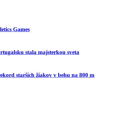
letics Games
tugalsku stala majsterkou sveta
ekord starších žiakov v behu na 800 m