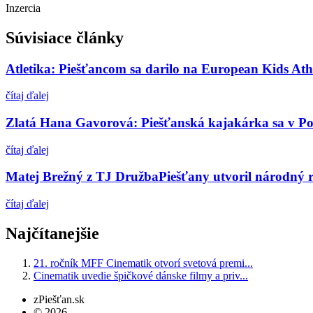
Inzercia
Súvisiace články
Atletika: Piešťancom sa darilo na European Kids Ath
čítaj ďalej
Zlatá Hana Gavorová: Piešťanská kajakárka sa v Por
čítaj ďalej
Matej Brežný z TJ DružbaPiešťany utvoril národný r
čítaj ďalej
Najčítanejšie
21. ročník MFF Cinematik otvorí svetová premi...
Cinematik uvedie špičkové dánske filmy a priv...
zPiešťan.sk
© 2026