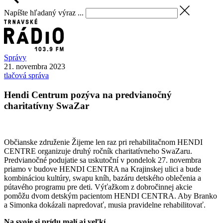
Napíšte hľadaný výraz ...
Správy
21. novembra 2023
tlačová správa
Hendi Centrum pozýva na predvianočný
charitatívny SwaZar
Občianske združenie Žijeme len raz pri rehabilitačnom HENDI
CENTRE organizuje druhý ročník charitatívneho SwaZaru.
Predvianočné podujatie sa uskutoční v pondelok 27. novembra
priamo v budove HENDI CENTRA na Krajinskej ulici a bude
kombináciou kultúry, swapu kníh, bazáru detského oblečenia a
pútavého programu pre deti. Výťažkom z dobročinnej akcie
pomôžu dvom detským pacientom HENDI CENTRA. Aby Branko
a Simonka dokázali napredovať, musia pravidelne rehabilitovať.
Na svoje si prídu malí aj veľkí