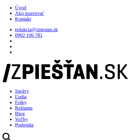
Úvod
Ako inzerovať
Kontakt
redakcia@zpiestan.sk
0902 106 781
Správy
Ľudia
Fotky
Reklama
Blog
Voľby
Podujatia