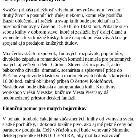
SwaZar prináša príležitosť vdýchnuť nevyužívaným “veciam”
druhý živoť a posunúť ich ďalej niekomu, komu ešte poslúžia.
Bazár oblečenia a hračiek, a swap kníh bude prebiehať na 3.
poschodí budovy v čase od 15.30 h. do 18.00 hod. Pribaľte si so
sebou knihy v dobrom stave, ktoré si zaslúžia byť ďalej čítané a
vymeňte ich za knižné kúsky, ktoré naopak potešia vás. Akcia je
spojená aj s predajom knižných titulov.
Mix čertovských rozprávok, ľudových rozprávok, popkultúry,
divokého západu a romantických komédií namieša pre prítomných
malých aj veľkých Peter Gärtner. Slovenský rozprávač, aktér
bábkového divadla, dramatik, scenárista a spisovateľ príde do
Piešťan v sprievode klasických marionetových bábok, s ktorými o
16.00 hod. zahrá obľúbený príbeh O čertovi Kolofónovi.
Nasledovať bude diskusia a autogramiáda kníh. Kreatívny
workshop v réžii Mestskej knižnice Mesta Piešťany dá
neobmedzený priestor detskej fantázii.
Finančná pomoc pre malých bojovníkov
V bohatej tombole čakajú na zúčastnených knihy od výmyslu sveta,
sladké pochúťky, i dokonca lokálne pivo, ako aj iné pekné ceny od
partnerov podujatia. Celý výťažok z nej bude venovaný Simonke,
detskej pacientke HENDI CENTRA, aby mohla absolvovať