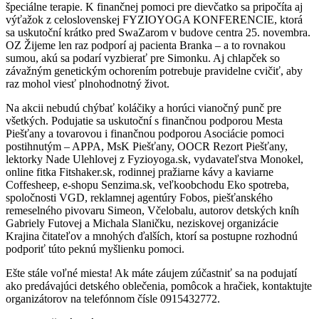
špeciálne terapie. K finančnej pomoci pre dievčatko sa pripočíta aj
výťažok z celoslovenskej FYZIOYOGA KONFERENCIE, ktorá
sa uskutoční krátko pred SwaZarom v budove centra 25. novembra.
OZ Žijeme len raz podporí aj pacienta Branka – a to rovnakou
sumou, akú sa podarí vyzbierať pre Simonku. Aj chlapček so
závažným genetickým ochorením potrebuje pravidelne cvičiť, aby
raz mohol viesť plnohodnotný život.
Na akcii nebudú chýbať koláčiky a horúci vianočný punč pre
všetkých. Podujatie sa uskutoční s finančnou podporou Mesta
Piešťany a tovarovou i finančnou podporou Asociácie pomoci
postihnutým – APPA, MsK Piešťany, OOCR Rezort Piešťany,
lektorky Nade Ulehlovej z Fyzioyoga.sk, vydavateľstva Monokel,
online fitka Fitshaker.sk, rodinnej pražiarne kávy a kaviarne
Coffesheep, e-shopu Senzima.sk, veľkoobchodu Eko spotreba,
spoločnosti VGD, reklamnej agentúry Fobos, piešťanského
remeselného pivovaru Simeon, Včelobalu, autorov detských kníh
Gabriely Futovej a Michala Slaničku, neziskovej organizácie
Krajina čitateľov a mnohých ďalších, ktorí sa postupne rozhodnú
podporiť túto peknú myšlienku pomoci.
Ešte stále voľné miesta! Ak máte záujem zúčastniť sa na podujatí
ako predávajúci detského oblečenia, pomôcok a hračiek, kontaktujte
organizátorov na telefónnom čísle 0915432772.