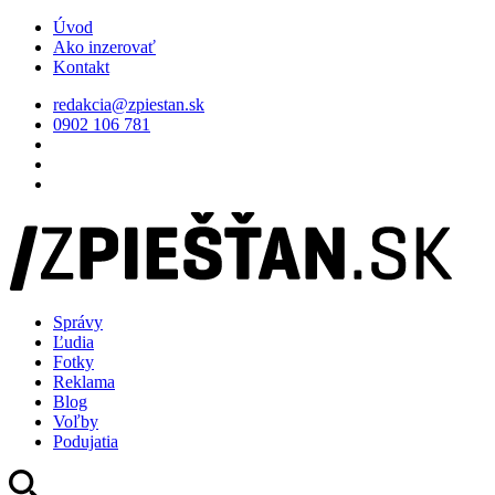
Úvod
Ako inzerovať
Kontakt
redakcia@zpiestan.sk
0902 106 781
Správy
Ľudia
Fotky
Reklama
Blog
Voľby
Podujatia