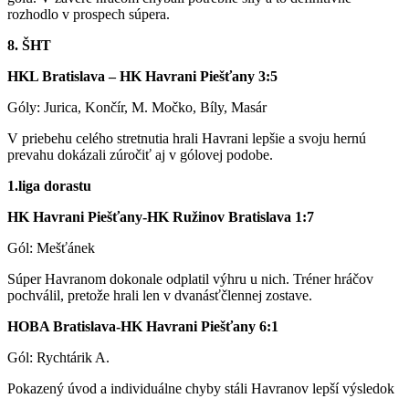
rozhodlo v prospech súpera.
8. ŠHT
HKL Bratislava – HK Havrani Piešťany 3:5
Góly: Jurica, Končír, M. Močko, Bíly, Masár
V priebehu celého stretnutia hrali Havrani lepšie a svoju hernú
prevahu dokázali zúročiť aj v gólovej podobe.
1.liga dorastu
HK Havrani Piešťany-HK Ružinov Bratislava 1:7
Gól: Mešťánek
Súper Havranom dokonale odplatil výhru u nich. Tréner hráčov
pochválil, pretože hrali len v dvanásťčlennej zostave.
HOBA Bratislava-HK Havrani Piešťany 6:1
Gól: Rychtárik A.
Pokazený úvod a individuálne chyby stáli Havranov lepší výsledok