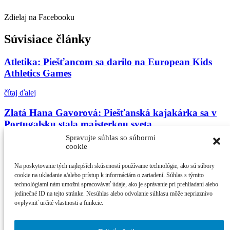
Zdielaj na Facebooku
Súvisiace články
Atletika: Piešťancom sa darilo na European Kids
Athletics Games
čítaj ďalej
Zlatá Hana Gavorová: Piešťanská kajakárka sa v
Portugalsku stala majsterkou sveta
Spravujte súhlas so súbormi
čítaj ďalej
cookie
Matej Brežný z TJ DružbaPiešťany utvoril národný
Na poskytovanie tých najlepších skúseností používame technológie, ako sú súbory
rekord starších žiakov v behu na 800 m
cookie na ukladanie a/alebo prístup k informáciám o zariadení. Súhlas s týmito
technológiami nám umožní spracovávať údaje, ako je správanie pri prehliadaní alebo
jedinečné ID na tejto stránke. Nesúhlas alebo odvolanie súhlasu môže nepriaznivo
čítaj ďalej
ovplyvniť určité vlastnosti a funkcie.
Najčítanejšie