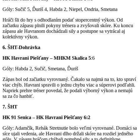
Góly: Sučič 5, Ďuriš 4, Habda 2, Niepel, Ondria, Smetana
Hráči šli do hry s odhodlaním podať stopercentný výkon. Od
začiatku zápasu plnili pokyny trénera a zvyšovali skóre. Ku koncu
zápasu ale Havranom dochádzali sily a postupne sa vytrácal aj
kolektívny výkon.
6. ŠHT-Dohrávka
HK Havrani Piešťany – MHKM Skalica 5
:6
Góly: Habda 2, Sučič, Smetana, Ďuriš
Zápas bol od začiatku vyrovnaný. Čakalo sa najmä na to, kto spraví
viac chýb. Havrani spravili o jednu chybu viac a súperovi podľahli.
Napriek prehre tréner povedal, že podali výborný výkon a nemajú
sa za čo hanbiť.
7. ŠHT
HK 91 Senica – HK Havrani Piešťany 6:2
Góly: Adamčík, Rehák Stretnutie bolo veľmi vyrovnané. Domáci sa
síce ujali vedenia, ale Havrani dlho držali skóre na rozdiel jedného
gólu. V závere hráčom chýbali potrebné sily a to definitívne