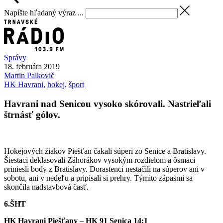
Napíšte hľadaný výraz ...
Správy
18. februára 2019
Martin
Palkovič
HK Havrani
,
hokej
,
šport
Havrani nad Senicou vysoko skórovali. Nastrieľali
štrnásť gólov.
Hokejových žiakov Piešťan čakali súperi zo Senice a Bratislavy.
Šiestaci deklasovali Záhorákov vysokým rozdielom a ôsmaci
priniesli body z Bratislavy. Dorastenci nestačili na súperov ani v
sobotu, ani v nedeľu a pripísali si prehry. Týmito zápasmi sa
skončila nadstavbová časť.
6.ŠHT
HK Havrani Piešťany – HK 91 Senica 14:1