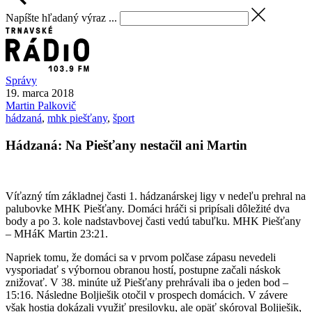
Napíšte hľadaný výraz ...
Správy
19. marca 2018
Martin
Palkovič
hádzaná
,
mhk piešťany
,
šport
Hádzaná: Na Piešťany nestačil ani Martin
Víťazný tím základnej časti 1. hádzanárskej ligy v nedeľu prehral na
palubovke MHK Piešťany. Domáci hráči si pripísali dôležité dva
body a po 3. kole nadstavbovej časti vedú tabuľku. MHK Piešťany
– MHáK Martin 23:21.
Napriek tomu, že domáci sa v prvom polčase zápasu nevedeli
vysporiadať s výbornou obranou hostí, postupne začali náskok
znižovať. V 38. minúte už Piešťany prehrávali iba o jeden bod –
15:16. Následne Boljiešik otočil v prospech domácich. V závere
však hostia dokázali využiť presilovku, ale opäť skóroval Boljiešik,