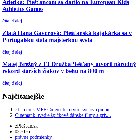
Atletika: Piešťancom sa darilo na European Kids
Athletics Games
čítaj ďalej
Zlatá Hana Gavorová: Piešťanská kajakárka sa v
Portugalsku stala majsterkou sveta
čítaj ďalej
Matej Brežný z TJ DružbaPiešťany utvoril národný
rekord starších žiakov v behu na 800 m
čítaj ďalej
Najčítanejšie
21. ročník MFF Cinematik otvorí svetová premi...
Cinematik uvedie špičkové dánske filmy a priv...
zPiešťan.sk
© 2026
právne podmienky