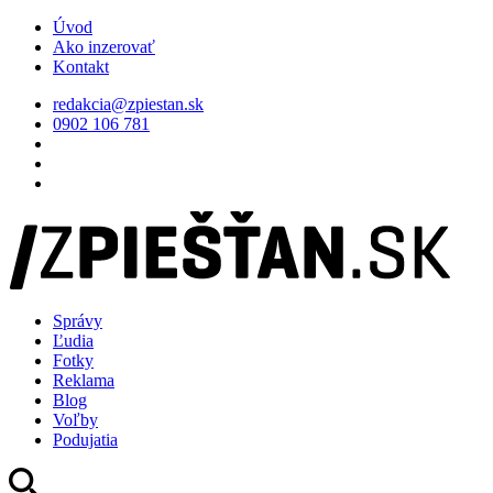
Úvod
Ako inzerovať
Kontakt
redakcia@zpiestan.sk
0902 106 781
Správy
Ľudia
Fotky
Reklama
Blog
Voľby
Podujatia