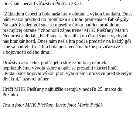
ktorý tak spečatil víťazstvo Piešťan 23:21.
„Základom úspechu bola naša hra v obrane a výkon brankára. Dnes
nám viazol prechod do protiútoku a z toho prameniace ľahké góly.
Na každý jeden gól sme sa museli v útoku nadrieť proti dobre
pracujúcej obrane,“ zhodnotil zápas tréner MHK Piešťany Martin
Nedorost a dodal: „Keď sme sa dostali aj do čistej šance vychytal
nás brankár hostí. Dnes nám nešla hra podľa predstáv na každý gól
sme sa nadreli. Celá hra bola postavená na túžbe po víťazstve
a bojovnosti celého tímu.“
Družstvo ako celok podľa jeho slov zabralo aj napriek
nepriaznivému vývoju skóre a opäť sa presadili viacerí hráči.
„Podali sme bojovní výkon proti výbornému družstvu pred skvelými
divákmi,“ uzavrel tréner.
Hráči MHK Piešťany najbližšie cestujú v nedeľu 25. marca do
Pezinku.
Text a foto: MHK Piešťany Ilustr. foto: Mário Petlák