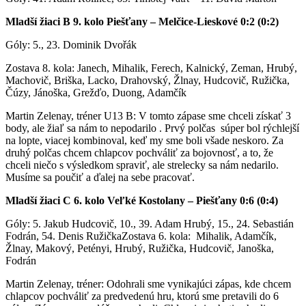
Mladší žiaci B 9. kolo Piešťany – Melčice-Lieskové 0:2 (0:2)
Góly: 5., 23. Dominik Dvořák
Zostava 8. kola: Janech, Mihalik, Ferech, Kalnický, Zeman, Hrubý,
Machovič, Briška, Lacko, Drahovský, Žlnay, Hudcovič, Ružička,
Čúzy, Jánoška, Grežďo, Duong, Adamčík
Martin Zelenay, tréner U13 B: V tomto zápase sme chceli získať 3
body, ale žiaľ sa nám to nepodarilo . Prvý polčas súper bol rýchlejší
na lopte, viacej kombinoval, keď my sme boli všade neskoro. Za
druhý polčas chcem chlapcov pochváliť za bojovnosť, a to, že
chceli niečo s výsledkom spraviť, ale strelecky sa nám nedarilo.
Musíme sa poučiť a ďalej na sebe pracovať.
Mladší žiaci C 6. kolo Veľké Kostolany – Piešťany 0:6 (0:4)
Góly: 5. Jakub Hudcovič, 10., 39. Adam Hrubý, 15., 24. Sebastián
Fodrán, 54. Denis RužičkaZostava 6. kola: Mihalik, Adamčík,
Žlnay, Makový, Petényi, Hrubý, Ružička, Hudcovič, Janoška,
Fodrán
Martin Zelenay, tréner: Odohrali sme vynikajúci zápas, kde chcem
chlapcov pochváliť za predvedenú hru, ktorú sme pretavili do 6