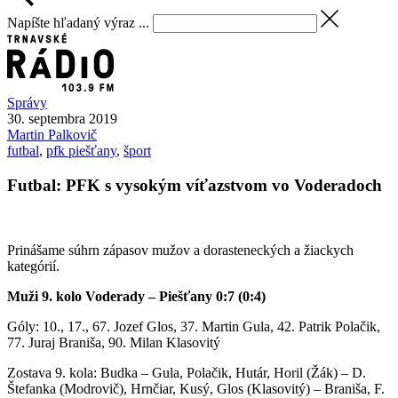
Napíšte hľadaný výraz ...
Správy
30. septembra 2019
Martin
Palkovič
futbal
,
pfk piešťany
,
šport
Futbal: PFK s vysokým víťazstvom vo Voderadoch
Prinášame súhrn zápasov mužov a dorasteneckých a žiackych
kategórií.
Muži 9. kolo Voderady – Piešťany 0:7 (0:4)
Góly: 10., 17., 67. Jozef Glos, 37. Martin Gula, 42. Patrik Polačik,
77. Juraj Braniša, 90. Milan Klasovitý
Zostava 9. kola: Budka – Gula, Polačik, Hutár, Horil (Žák) – D.
Štefanka (Modrovič), Hrnčiar, Kusý, Glos (Klasovitý) – Braniša, F.