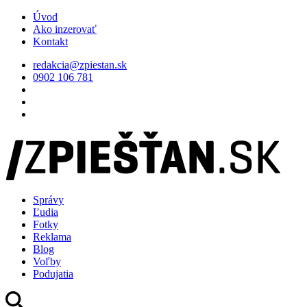
Úvod
Ako inzerovať
Kontakt
redakcia@zpiestan.sk
0902 106 781
Správy
Ľudia
Fotky
Reklama
Blog
Voľby
Podujatia