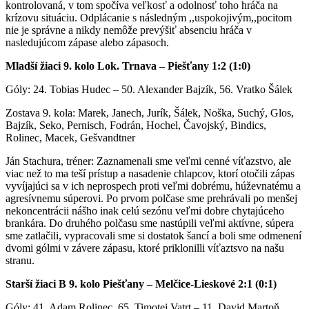
kontrolovaná, v tom spočíva veľkosť a odolnosť toho hráča na
krízovu situáciu. Odplácanie s následným ,,uspokojivým,,pocitom
nie je správne a nikdy nemôže prevýšiť absenciu hráča v
nasledujúcom zápase alebo zápasoch.
Mladší žiaci 9. kolo Lok. Trnava – Piešťany 1:2 (1:0)
Góly: 24. Tobias Hudec – 50. Alexander Bajzík, 56. Vratko Šálek
Zostava 9. kola: Marek, Janech, Jurík, Šálek, Noška, Suchý, Glos,
Bajzík, Seko, Pernisch, Fodrán, Hochel, Čavojský, Bindics,
Rolinec, Macek, Gešvandtner
Ján Stachura, tréner: Zaznamenali sme veľmi cenné víťazstvo, ale
viac než to ma teší prístup a nasadenie chlapcov, ktorí otočili zápas
vyvíjajúci sa v ich neprospech proti veľmi dobrému, húževnatému a
agresívnemu súperovi. Po prvom polčase sme prehrávali po menšej
nekoncentrácii nášho inak celú sezónu veľmi dobre chytajúceho
brankára. Do druhého polčasu sme nastúpili veľmi aktívne, súpera
sme zatlačili, vypracovali sme si dostatok šancí a boli sme odmenení
dvomi gólmi v závere zápasu, ktoré priklonilli víťaztsvo na našu
stranu.
Starší žiaci B 9. kolo Piešťany – Melčice-Lieskové 2:1 (0:1)
Góly: 41. Adam Rolinec, 65. Timotej Vatrt – 11. David Martoň