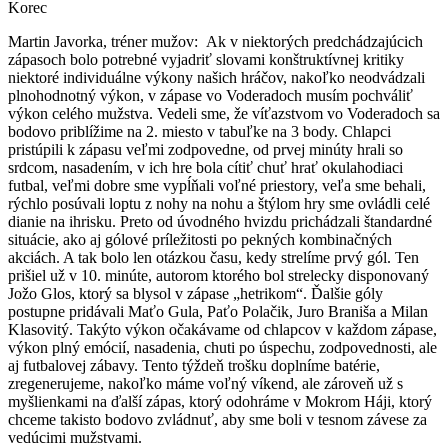
Korec
Martin Javorka, tréner mužov: Ak v niektorých predchádzajúcich
zápasoch bolo potrebné vyjadriť slovami konštruktívnej kritiky
niektoré individuálne výkony našich hráčov, nakoľko neodvádzali
plnohodnotný výkon, v zápase vo Voderadoch musím pochváliť
výkon celého mužstva. Vedeli sme, že víťazstvom vo Voderadoch sa
bodovo priblížime na 2. miesto v tabuľke na 3 body. Chlapci
pristúpili k zápasu veľmi zodpovedne, od prvej minúty hrali so
srdcom, nasadením, v ich hre bola cítiť chuť hrať okulahodiaci
futbal, veľmi dobre sme vypĺňali voľné priestory, veľa sme behali,
rýchlo posúvali loptu z nohy na nohu a štýlom hry sme ovládli celé
dianie na ihrisku. Preto od úvodného hvizdu prichádzali štandardné
situácie, ako aj gólové príležitosti po pekných kombinačných
akciách. A tak bolo len otázkou času, kedy strelíme prvý gól. Ten
prišiel už v 10. minúte, autorom ktorého bol strelecky disponovaný
Jožo Glos, ktorý sa blysol v zápase „hetrikom“. Ďalšie góly
postupne pridávali Maťo Gula, Paťo Polačik, Juro Braniša a Milan
Klasovitý. Takýto výkon očakávame od chlapcov v každom zápase,
výkon plný emócií, nasadenia, chuti po úspechu, zodpovednosti, ale
aj futbalovej zábavy. Tento týždeň trošku doplníme batérie,
zregenerujeme, nakoľko máme voľný víkend, ale zároveň už s
myšlienkami na ďalší zápas, ktorý odohráme v Mokrom Háji, ktorý
chceme takisto bodovo zvládnuť, aby sme boli v tesnom závese za
vedúcimi mužstvami.