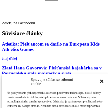
Zdielaj na Facebooku
Súvisiace články
Atletika: Piešťancom sa darilo na European Kids
Athletics Games
čítaj ďalej
Zlatá Hana Gavorová: Piešťanská kajakárka sa v
Portugalsku stala majsterkou sveta
Spravujte súhlas so súbormi
čítaj ďalej
cookie
Matej Brežný z TJ DružbaPiešťany utvoril národný
Na poskytovanie tých najlepších skúseností používame technológie, ako sú súbory
rekord starších žiakov v behu na 800 m
cookie na ukladanie a/alebo prístup k informáciám o zariadení. Súhlas s týmito
technológiami nám umožní spracovávať údaje, ako je správanie pri prehliadaní alebo
jedinečné ID na tejto stránke. Nesúhlas alebo odvolanie súhlasu môže nepriaznivo
čítaj ďalej