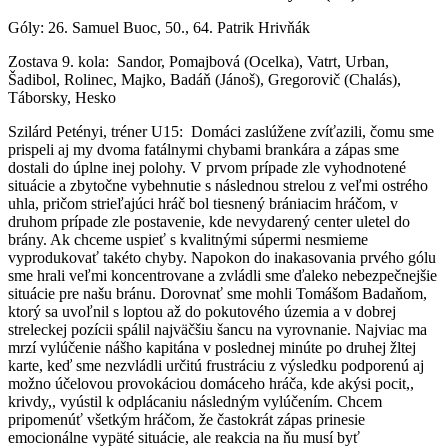
Góly: 26. Samuel Buoc, 50., 64. Patrik Hrivňák
Zostava 9. kola: Sandor, Pomajbová (Ocelka), Vatrt, Urban,
Šadibol, Rolinec, Majko, Badáň (Jánoš), Gregorovič (Chalás),
Táborsky, Hesko
Szilárd Petényi, tréner U15: Domáci zaslúžene zvíťazili, čomu sme
prispeli aj my dvoma fatálnymi chybami brankára a zápas sme
dostali do úplne inej polohy. V prvom prípade zle vyhodnotené
situácie a zbytočne vybehnutie s následnou strelou z veľmi ostrého
uhla, pričom strieľajúci hráč bol tiesnený brániacim hráčom, v
druhom prípade zle postavenie, kde nevydarený center uletel do
brány. Ak chceme uspieť s kvalitnými súpermi nesmieme
vyprodukovať takéto chyby. Napokon do inakasovania prvého gólu
sme hrali veľmi koncentrovane a zvládli sme ďaleko nebezpečnejšie
situácie pre našu bránu. Dorovnať sme mohli Tomášom Badaňom,
ktorý sa uvoľnil s loptou až do pokutového územia a v dobrej
streleckej pozícii spálil najväčšiu šancu na vyrovnanie. Najviac ma
mrzí vylúčenie nášho kapitána v poslednej minúte po druhej žltej
karte, keď sme nezvládli určitú frustráciu z výsledku podporenú aj
možno účelovou provokáciou domáceho hráča, kde akýsi pocit,,
krivdy,, vyústil k odplácaniu následným vylúčením. Chcem
pripomenúť všetkým hráčom, že častokrát zápas prinesie
emocionálne vypäté situácie, ale reakcia na ňu musí byť