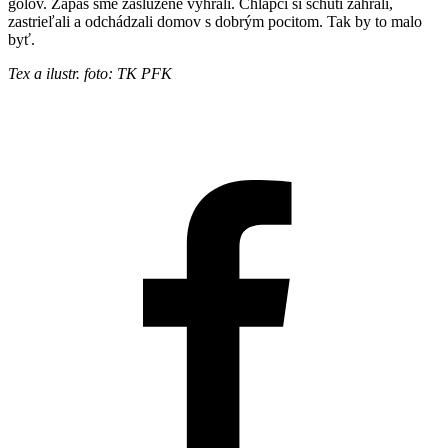
gólov. Zápas sme zaslúžene vyhrali. Chlapci si schuti zahrali,
zastrieľali a odchádzali domov s dobrým pocitom. Tak by to malo
byť.
Tex a ilustr. foto: TK PFK