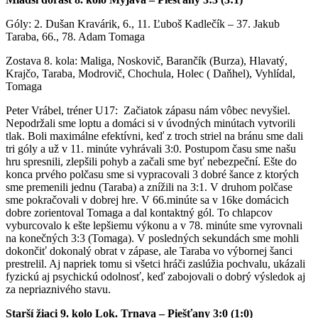
Góly: 2. Dušan Kravárik, 6., 11. Ľuboš Kadlečík – 37. Jakub
Taraba, 66., 78. Adam Tomaga
Zostava 8. kola: Maliga, Noskovič, Barančík (Burza), Hlavatý,
Krajčo, Taraba, Modrovič, Chochula, Holec ( Daňhel), Vyhlídal,
Tomaga
Peter Vrábel, tréner U17: Začiatok zápasu nám vôbec nevyšiel.
Nepodržali sme loptu a domáci si v úvodných minútach vytvorili
tlak. Boli maximálne efektívni, keď z troch striel na bránu sme dali
tri góly a už v 11. minúte vyhrávali 3:0. Postupom času sme našu
hru spresnili, zlepšili pohyb a začali sme byť nebezpeční. Ešte do
konca prvého polčasu sme si vypracovali 3 dobré šance z ktorých
sme premenili jednu (Taraba) a znížili na 3:1. V druhom polčase
sme pokračovali v dobrej hre. V 66.minúte sa v 16ke domácich
dobre zorientoval Tomaga a dal kontaktný gól. To chlapcov
vyburcovalo k ešte lepšiemu výkonu a v 78. minúte sme vyrovnali
na konečných 3:3 (Tomaga). V posledných sekundách sme mohli
dokončiť dokonalý obrat v zápase, ale Taraba vo výbornej šanci
prestrelil. Aj napriek tomu si všetci hráči zaslúžia pochvalu, ukázali
fyzickú aj psychickú odolnosť, keď zabojovali o dobrý výsledok aj
za nepriaznivého stavu.
Starší žiaci 9. kolo Lok. Trnava – Piešťany 3:0 (1:0)