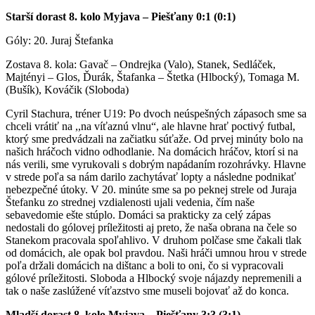
Starší dorast 8. kolo Myjava – Piešťany 0:1 (0:1)
Góly: 20. Juraj Štefanka
Zostava 8. kola: Gavač – Ondrejka (Valo), Stanek, Sedláček,
Majtényi – Glos, Ďurák, Štafanka – Štetka (Hlbocký), Tomaga M.
(Bušík), Kováčik (Sloboda)
Cyril Stachura, tréner U19: Po dvoch neúspešných zápasoch sme sa
chceli vrátiť na ,,na víťaznú vlnu“, ale hlavne hrať poctivý futbal,
ktorý sme predvádzali na začiatku súťaže. Od prvej minúty bolo na
našich hráčoch vidno odhodlanie. Na domácich hráčov, ktorí si na
nás verili, sme vyrukovali s dobrým napádaním rozohrávky. Hlavne
v strede poľa sa nám darilo zachytávať lopty a následne podnikať
nebezpečné útoky. V 20. minúte sme sa po peknej strele od Juraja
Štefanku zo strednej vzdialenosti ujali vedenia, čím naše
sebavedomie ešte stúplo. Domáci sa prakticky za celý zápas
nedostali do gólovej príležitosti aj preto, že naša obrana na čele so
Stanekom pracovala spoľahlivo. V druhom polčase sme čakali tlak
od domácich, ale opak bol pravdou. Naši hráči umnou hrou v strede
poľa držali domácich na dištanc a boli to oni, čo si vypracovali
gólové príležitosti. Sloboda a Hlbocký svoje nájazdy nepremenili a
tak o naše zaslúžené víťazstvo sme museli bojovať až do konca.
Mladší dorast 8. kolo Myjava – Piešťany 3:3 (3:1)