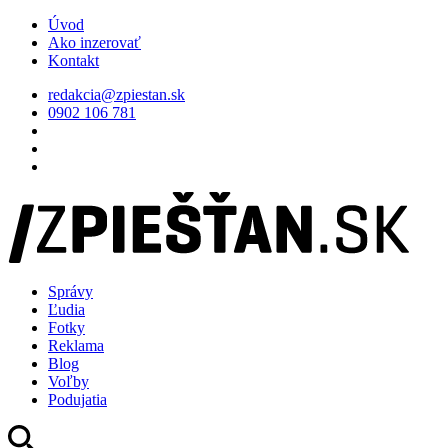
Úvod
Ako inzerovať
Kontakt
redakcia@zpiestan.sk
0902 106 781
Správy
Ľudia
Fotky
Reklama
Blog
Voľby
Podujatia