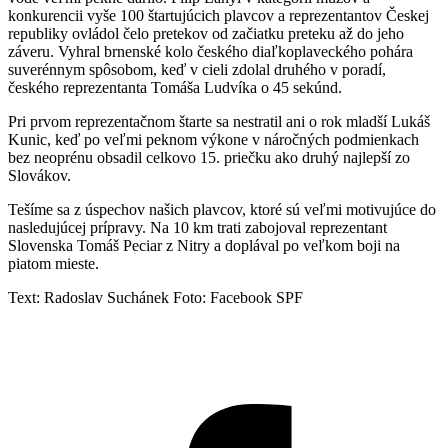
konkurencii vyše 100 štartujúcich plavcov a reprezentantov Českej
republiky ovládol čelo pretekov od začiatku preteku až do jeho
záveru. Vyhral brnenské kolo českého diaľkoplaveckého pohára
suverénnym spôsobom, keď v cieli zdolal druhého v poradí,
českého reprezentanta Tomáša Ludvíka o 45 sekúnd.
Pri prvom reprezentačnom štarte sa nestratil ani o rok mladší Lukáš
Kunic, keď po veľmi peknom výkone v náročných podmienkach
bez neoprénu obsadil celkovo 15. priečku ako druhý najlepší zo
Slovákov.
Tešíme sa z úspechov našich plavcov, ktoré sú veľmi motivujúce do
nasledujúcej prípravy. Na 10 km trati zabojoval reprezentant
Slovenska Tomáš Peciar z Nitry a doplával po veľkom boji na
piatom mieste.
Text: Radoslav Suchánek Foto: Facebook SPF