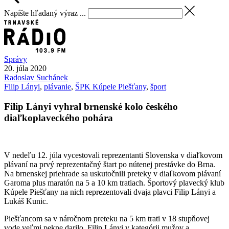
Napíšte hľadaný výraz ...
Správy
20. júla 2020
Radoslav
Suchánek
Filip Lányi
,
plávanie
,
ŠPK Kúpele Piešťany
,
šport
Filip Lányi vyhral brnenské kolo českého
diaľkoplaveckého pohára
V nedeľu 12. júla vycestovali reprezentanti Slovenska v diaľkovom
plávaní na prvý reprezentačný štart po nútenej prestávke do Brna.
Na brnenskej priehrade sa uskutočnili preteky v diaľkovom plávaní
Garoma plus maratón na 5 a 10 km tratiach. Športový plavecký klub
Kúpele Piešťany na nich reprezentovali dvaja plavci Filip Lányi a
Lukáš Kunic.
Piešťancom sa v náročnom preteku na 5 km trati v 18 stupňovej
vode veľmi pekne darilo. Filip Lányi v kategórii mužov a