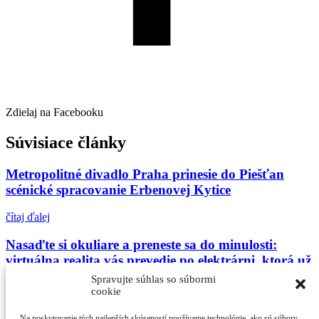
Zdielaj na Facebooku
Súvisiace články
Metropolitné divadlo Praha prinesie do Piešťan
scénické spracovanie Erbenovej Kytice
čítaj ďalej
Nasaďte si okuliare a preneste sa do minulosti:
virtuálna realita vás prevedie po elektrárni, ktorá už
neexistuje
Spravujte súhlas so súbormi
cookie
čítaj ďalej
Na poskytovanie tých najlepších skúseností používame technológie, ako sú súbory