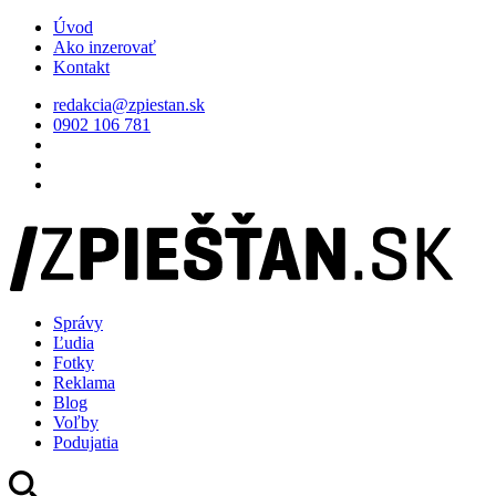
Úvod
Ako inzerovať
Kontakt
redakcia@zpiestan.sk
0902 106 781
Správy
Ľudia
Fotky
Reklama
Blog
Voľby
Podujatia