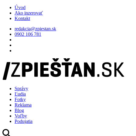
Úvod
Ako inzerovať
Kontakt
redakcia@zpiestan.sk
0902 106 781
Správy
Ľudia
Fotky
Reklama
Blog
Voľby
Podujatia