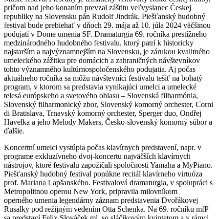
pričom nad jeho konaním prevzal záštitu veľvyslanec Českej
republiky na Slovensku pán Rudolf Jindrák. Piešťanský hudobný
festival bude prebiehať v dňoch 29. mája až 10. júla 2024 väčšinou
podujatí v Dome umenia SF. Dramaturgia 69. ročníka prestížneho
medzinárodného hudobného festivalu, ktorý patrí k historicky
najstarším a najvýznamnejším na Slovensku, je zárukou kvalitného
umeleckého zážitku pre domácich a zahraničných návštevníkov
tohto významného kultúrnospoločenského podujatia. Aj počas
aktuálneho ročníka sa môžu návštevníci festivalu tešiť na bohatý
program, v ktorom sa predstavia vynikajúci umelci a umelecké
telesá európskeho a svetového ohlasu – Slovenská filharmónia,
Slovenský filharmonický zbor, Slovenský komorný orchester, Corni
di Bratislava, Trnavský komorný orchester, Sperger duo, Ondřej
Havelka a jeho Melody Makers, Česko-slovenský komorný súbor a
ďalšie.
Koncertní umelci vystúpia počas klavírnych predstavení, napr. v
programe exkluzívneho dvoj-koncertu najväčších klavírnych
nástrojov, ktoré festivalu zapožičali spoločnosti Yamaha a MyPiano.
Piešťanský hudobný festival ponúkne recitál klavírneho virtuóza
prof. Mariana Lapšanského. Festivalová dramaturgia, v spolupráci s
Metropolitnou operou New York, pripravila milovníkom
operného umenia legendárny záznam predstavenia Dvořákovej
Rusalky pod režijným vedením Otta Schenka. Na 69. ročníku mfP
sa predstaví Felix Slováček ml. so sláčikovým kvintetom a v rámci