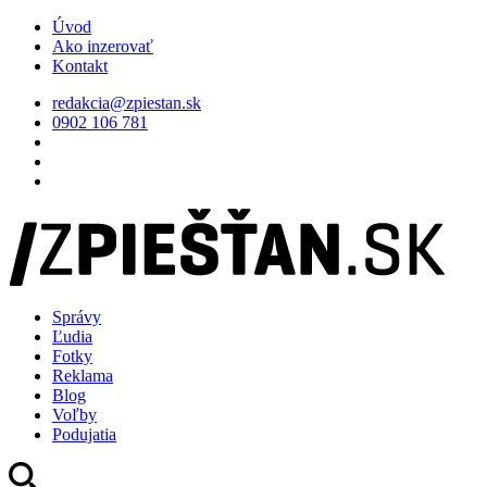
Úvod
Ako inzerovať
Kontakt
redakcia@zpiestan.sk
0902 106 781
Správy
Ľudia
Fotky
Reklama
Blog
Voľby
Podujatia