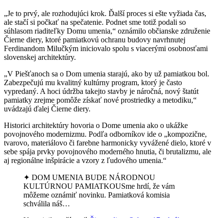
„Je to prvý, ale rozhodujúci krok. Ďalší proces si ešte vyžiada čas,
ale stačí si počkať na spečatenie. Podnet sme totiž podali so
súhlasom riaditeľky Domu umenia,“ oznámilo občianske združenie
Čierne diery, ktoré pamiatkovú ochranu budovy navrhnutej
Ferdinandom Milučkým iniciovalo spolu s viacerými osobnosťami
slovenskej architektúry.
„V Piešťanoch sa o Dom umenia starajú, ako by už pamiatkou bol.
Zabezpečujú mu kvalitný kultúrny program, ktorý je často
vypredaný. A hoci údržba takejto stavby je náročná, nový štatút
pamiatky zrejme pomôže získať nové prostriedky a metodiku,“
uvádzajú ďalej Čierne diery.
Historici architektúry hovoria o Dome umenia ako o ukážke
povojnového modernizmu. Podľa odborníkov ide o „kompozične,
tvarovo, materiálovo či farebne harmonicky vyvážené dielo, ktoré v
sebe spája prvky povojnového moderného hnutia, či brutalizmu, ale
aj regionálne inšpirácie a vzory z ľudového umenia.“
✦ DOM UMENIA BUDE NÁRODNOU
KULTÚRNOU PAMIATKOUSme hrdí, že vám
môžeme oznámiť novinku. Pamiatková komisia
schválila náš…