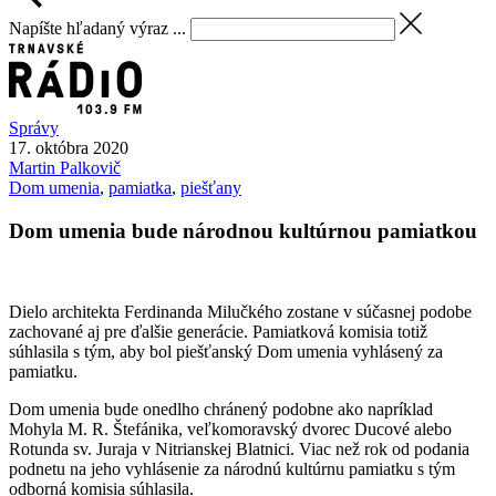
Napíšte hľadaný výraz ...
Správy
17. októbra 2020
Martin
Palkovič
Dom umenia
,
pamiatka
,
piešťany
Dom umenia bude národnou kultúrnou pamiatkou
Dielo architekta Ferdinanda Milučkého zostane v súčasnej podobe
zachované aj pre ďalšie generácie. Pamiatková komisia totiž
súhlasila s tým, aby bol piešťanský Dom umenia vyhlásený za
pamiatku.
Dom umenia bude onedlho chránený podobne ako napríklad
Mohyla M. R. Štefánika, veľkomoravský dvorec Ducové alebo
Rotunda sv. Juraja v Nitrianskej Blatnici. Viac než rok od podania
podnetu na jeho vyhlásenie za národnú kultúrnu pamiatku s tým
odborná komisia súhlasila.