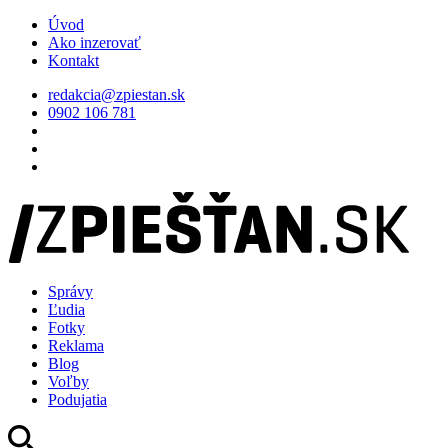
Úvod
Ako inzerovať
Kontakt
redakcia@zpiestan.sk
0902 106 781
Správy
Ľudia
Fotky
Reklama
Blog
Voľby
Podujatia