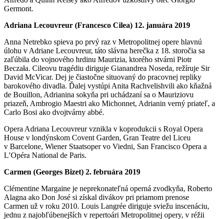
Germont.
Adriana Lecouvreur (Francesco Cilea) 12. januára 2019
Anna Netrebko spieva po prvý raz v Metropolitnej opere hlavnú
úlohu v Adriane Lecouvreur, táto slávna herečka z 18. storočia sa
zaľúbila do vojnového hrdinu Maurizia, ktorého stvárni Piotr
Beczała. Cileovu tragédiu diriguje Gianandrea Noseda, režíruje Sir
David McVicar. Dej je čiastočne situovaný do pracovnej repliky
barokového divadla. Ďalej vystúpi Anita Rachvelishvili ako kňažná
de Bouillon, Adrianina sokyňa pri uchádzaní sa o Mauriziovu
priazeň, Ambrogio Maestri ako Michonnet, Adrianin verný priateľ, a
Carlo Bosi ako dvojtvárny abbé.
Opera Adriana Lecouvreur vznikla v koprodukcii s Royal Opera
House v londýnskom Covent Garden, Gran Teatre del Liceu
v Barcelone, Wiener Staatsoper vo Viedni, San Francisco Opera a
L’Opéra National de Paris.
Carmen (Georges Bizet) 2. februára 2019
Clémentine Margaine je neprekonateľná operná zvodkyňa, Roberto
Alagna ako Don José si získal divákov pri priamom prenose
Carmen už v roku 2010. Louis Langrée diriguje sviežu inscenáciu,
jednu z najobľúbenejších v repertoári Metropolitnej opery, v réžii