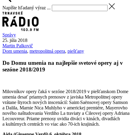
Napíšte hľadaný výraz ...
Správy
25. júla 2018
Martin
Palkovič
Dom umenia
,
metropolitná opera
,
piešťany
Do Domu umenia na najlepšie svetové opery aj v
sezóne 2018/2019
Milovníkov opery čaká v sezóne 2018/2019 v piešťanskom Dome
umenia desať priamych prenosov z javiska Metropolitnej opery
vrátane štyroch nových inscenácií: Saint-Saënsovej opery Samson
a Dalila, Marnie Nica Muhlyho v americkej premiére, Mayerovho
nového naštudovania Verdiho La traviaty a Cileovej opery Adriana
Lecouvreur. Priame prenosy uvidia diváci v kinách, divadlách
a kultúrnych centrách vo viac ako 70-ich krajinách.
Aida (Giuseppe Verdi) 6. októbra 2018