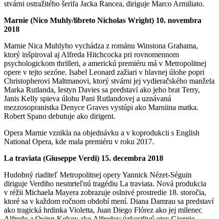
stvárni ostražitého šerifa Jacka Rancea, diriguje Marco Armiliato.
Marnie (Nico Muhly/libreto Nicholas Wright) 10. novembra
2018
Marnie Nica Muhlyho vychádza z románu Winstona Grahama,
ktorý inšpiroval aj Alfreda Hitchcocka pri rovnomennom
psychologickom thrilleri, a americkú premiéru má v Metropolitnej
opere v tejto sezóne. Isabel Leonard zažiari v hlavnej úlohe popri
Christopherovi Maltmanovi, ktorý stvárni jej vydieračského manžela
Marka Rutlanda, Iestyn Davies sa predstaví ako jeho brat Terry,
Janis Kelly spieva úlohu Pani Rutlandovej a uznávaná
mezzosopranistka Denyce Graves vystúpi ako Marniina matka.
Robert Spano debutuje ako dirigent.
Opera Marnie vznikla na objednávku a v koprodukcii s English
National Opera, kde mala premiéru v roku 2017.
La traviata (Giuseppe Verdi) 15. decembra 2018
Hudobný riaditeľ Metropolitnej opery Yannick Nézet-Séguin
diriguje Verdiho nesmrteľnú tragédiu La traviata. Nová produkcia
v réžii Michaela Mayera zobrazuje oslnivé prostredie 18. storočia,
ktoré sa v každom ročnom období mení. Diana Damrau sa predstaví
ako tragická hrdinka Violetta, Juan Diego Flórez ako jej milenec
Alfredo a Quinn Kelsey ako Alfredov úzkostlivý otec Giorgio