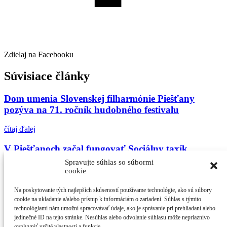
Zdielaj na Facebooku
Súvisiace články
Dom umenia Slovenskej filharmónie Piešťany
pozýva na 71. ročník hudobného festivalu
čítaj ďalej
V Piešťanoch začal fungovať Sociálny taxík
Spravujte súhlas so súbormi
čítaj ďalej
cookie
Pamiatku Jána a Martiny si uctia ľudia aj v
Na poskytovanie tých najlepších skúseností používame technológie, ako sú súbory
Piešťanoch
cookie na ukladanie a/alebo prístup k informáciám o zariadení. Súhlas s týmito
technológiami nám umožní spracovávať údaje, ako je správanie pri prehliadaní alebo
jedinečné ID na tejto stránke. Nesúhlas alebo odvolanie súhlasu môže nepriaznivo
čítaj ďalej
ovplyvniť určité vlastnosti a funkcie.