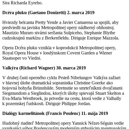
Sira Richarda Eyreho.
Dcéra pluku (Gaetano Donizetti) 2. marca 2019
Hviezdy belcanta Pretty Yende a Javier Camarena sa spojili, aby
predviedli na javisku Metropolitnej opery nádherný ohňostroj.
Maurizio Muraro stvárni seržanta Sulpiceho, Stephanie Blythe
cudzokrajnú markízu z Berkenfieldu. Diriguje Enrique Mazzola.
Opera Dcéra pluku vznikla v koprodukcii Metropolitnej opery,
Royal Opera House v londýnskom Covent Garden a Wiener
Staatsoper vo Viedni.
Valkýra (Richard Wagner) 30. marca 2019
V druhej časti operného cyklu Prsteň Nibelungov Valkýra zažiari
v hlavnej úlohe dramatická sopranistka Christine Goerke ako
bojovná bohyňa Brünnhilde. Stretnutie so smrteľníkmi dvojčatami
Siegmundom a Sieglindou, ktorých úlohy spievajú Stuart Skelton a
Eva-Maria Westbroek, ju privedie na cestu, ktorá vedie z Valhally
k pozemskej ľudskosti. Diriguje Philippe Jordan.
Dialógy karmelitánok (Francis Poulenc) 11. mája 2019
Hudobný riaditeľ Metropolitnej opery Yannick Nézet-Séguin vedie
vynikajúci súbor Poulencovým moderným strhujúcim majstrovským