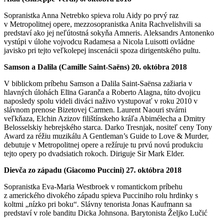
Sopranistka Anna Netrebko spieva rolu Aidy po prvý raz
v Metropolitnej opere, mezzosopranistka Anita Rachvelishvili sa
predstaví ako jej neľútostná sokyňa Amneris. Aleksandrs Antonenko
vystúpi v úlohe vojvodcu Radamesa a Nicola Luisotti ovládne
javisko pri tejto veľkolepej inscenácii spoza dirigentského pultu.
Samson a Dalila (Camille Saint-Saëns) 20. októbra 2018
V biblickom príbehu Samson a Dalila Saint-Saënsa zažiaria v
hlavných úlohách Elīna Garanča a Roberto Alagna, túto dvojicu
naposledy spolu videli diváci naživo vystupovať v roku 2010 v
slávnom prenose Bizetovej Carmen. Laurent Naouri stvárni
veľkňaza, Elchin Azizov filištínskeho kráľa Abimélecha a Dmitry
Belosselskiy hebrejského starca. Darko Tresnjak, nositeľ ceny Tony
Award za réžiu muzikálu A Gentleman’s Guide to Love & Murder,
debutuje v Metropolitnej opere a režíruje tu prvú novú produkciu
tejto opery po dvadsiatich rokoch. Diriguje Sir Mark Elder.
Dievča zo západu (Giacomo Puccini) 27. októbra 2018
Sopranistka Eva-Maria Westbroek v romantickom príbehu
z amerického divokého západu spieva Pucciniho rolu hrdinky s
koltmi „nízko pri boku“. Slávny tenorista Jonas Kaufmann sa
predstaví v role banditu Dicka Johnsona. Barytonista Željko Lučić