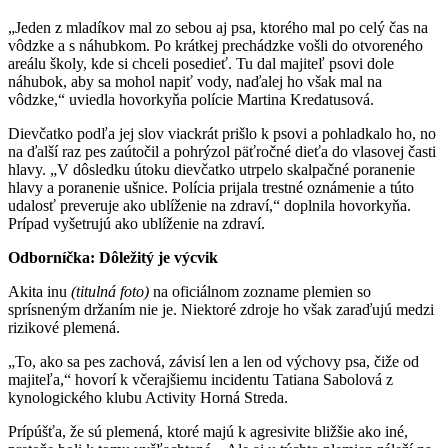
„Jeden z mladíkov mal zo sebou aj psa, ktorého mal po celý čas na
vôdzke a s náhubkom. Po krátkej prechádzke vošli do otvoreného
areálu školy, kde si chceli posedieť. Tu dal majiteľ psovi dole
náhubok, aby sa mohol napiť vody, naďalej ho však mal na
vôdzke,“ uviedla hovorkyňa polície Martina Kredatusová.
Dievčatko podľa jej slov viackrát prišlo k psovi a pohladkalo ho, no
na ďalší raz pes zaútočil a pohrýzol päťročné dieťa do vlasovej časti
hlavy. „V dôsledku útoku dievčatko utrpelo skalpačné poranenie
hlavy a poranenie ušnice. Polícia prijala trestné oznámenie a túto
udalosť preveruje ako ublíženie na zdraví,“ doplnila hovorkyňa.
Prípad vyšetrujú ako ublíženie na zdraví.
Odborníčka: Dôležitý je výcvik
Akita inu
(titulná foto)
na oficiálnom zozname plemien so
sprísneným držaním nie je. Niektoré zdroje ho však zaraďujú medzi
rizikové plemená.
„To, ako sa pes zachová, závisí len a len od výchovy psa, čiže od
majiteľa,“ hovorí k včerajšiemu incidentu Tatiana Sabolová z
kynologického klubu Activity Horná Streda.
Prípúšťa, že sú plemená, ktoré majú k agresivite bližšie ako iné,