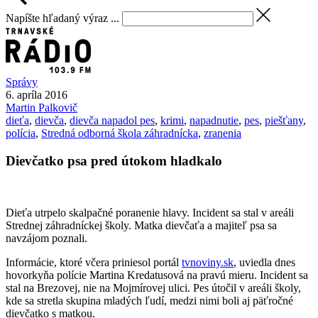
Napíšte hľadaný výraz ...
Správy
6. apríla 2016
Martin
Palkovič
dieťa
,
dievča
,
dievča napadol pes
,
krimi
,
napadnutie
,
pes
,
piešťany
,
polícia
,
Stredná odborná škola záhradnícka
,
zranenia
Dievčatko psa pred útokom hladkalo
Dieťa utrpelo skalpačné poranenie hlavy. Incident sa stal v areáli
Strednej záhradníckej školy. Matka dievčaťa a majiteľ psa sa
navzájom poznali.
Informácie, ktoré včera priniesol portál
tvnoviny.sk
, uviedla dnes
hovorkyňa polície Martina Kredatusová na pravú mieru. Incident sa
stal na Brezovej, nie na Mojmírovej ulici. Pes útočil v areáli školy,
kde sa stretla skupina mladých ľudí, medzi nimi boli aj päťročné
dievčatko s matkou.