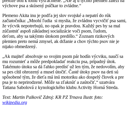
pretože boli k tomu vyšľachtené. „Ale aj u týchto plemien záleží na
výchove psa a skúsený psíčkar to zvládne.“
Plemeno Akita inu je podľa jej slov svojské a nepatrí do rúk
začiatočníka: „Mnohí ľudia si myslia, že zvládnu vycvičiť psa sami,
že výcvik nepotrebujú, no opak je pravdou. Každý pes by sa mal
zúčastniť aspoň základnej socializácie voči psom, ľudom,
deťom, aby sa takýmto útokom predišlo.“ Zoznam rizikových
plemien preto nemá zmysel, ak držanie a chov týchto psov nie je
nijako obmedzený.
„Ak majiteľ absolvuje so svojim psom pár hodín výcviku, naučí sa
mu rozumieť a môže predpokladať reakciu psa, prípadný útok.
Takémuto útoku sa dá ľahko predísť už len tým, že nedovolím, aby
sa pes cítil ohrozený a musel útočiť. Časté útoky psov na deti sú
spôsobené tým, že dieťa má inú motoriku ako dospelý človek a pre
psa je to neprirodzené. Môže sa zľaknúť a zaútočiť,“ uzatvára
Tatiana Sabolová z kynologického klubu Activity Horná Streda.
Text: Martin Palkovič Zdroj: KR PZ Trnava Ilustr. foto:
wikipedia.org