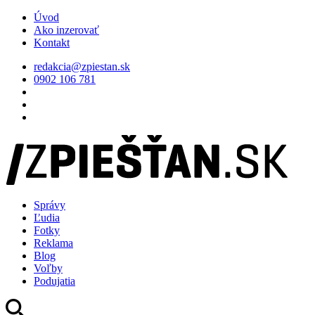
Úvod
Ako inzerovať
Kontakt
redakcia@zpiestan.sk
0902 106 781
Správy
Ľudia
Fotky
Reklama
Blog
Voľby
Podujatia