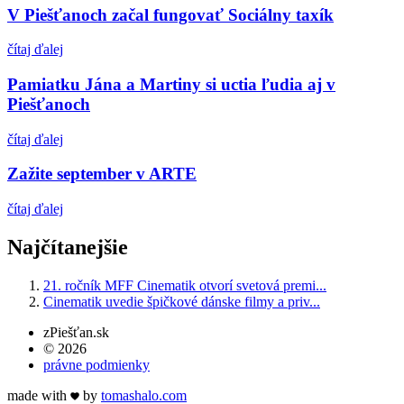
V Piešťanoch začal fungovať Sociálny taxík
čítaj ďalej
Pamiatku Jána a Martiny si uctia ľudia aj v
Piešťanoch
čítaj ďalej
Zažite september v ARTE
čítaj ďalej
Najčítanejšie
21. ročník MFF Cinematik otvorí svetová premi...
Cinematik uvedie špičkové dánske filmy a priv...
zPiešťan.sk
© 2026
právne podmienky
made with
by
tomas
halo
.com