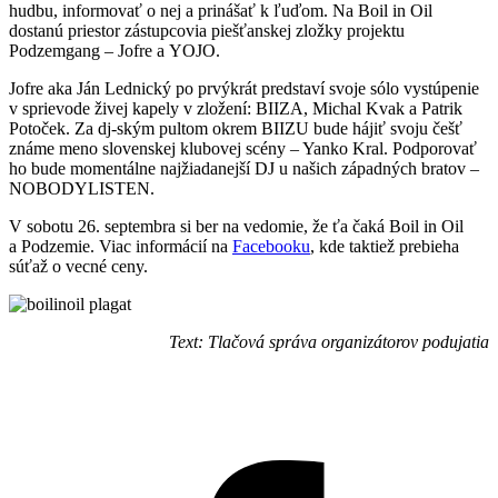
hudbu, informovať o nej a prinášať k ľuďom. Na Boil in Oil
dostanú priestor zástupcovia piešťanskej zložky projektu
Podzemgang – Jofre a YOJO.
Jofre aka Ján Lednický po prvýkrát predstaví svoje sólo vystúpenie
v sprievode živej kapely v zložení: BIIZA, Michal Kvak a Patrik
Potoček. Za dj-ským pultom okrem BIIZU bude hájiť svoju češť
známe meno slovenskej klubovej scény – Yanko Kral. Podporovať
ho bude momentálne najžiadanejší DJ u našich západných bratov –
NOBODYLISTEN.
V sobotu 26. septembra si ber na vedomie, že ťa čaká Boil in Oil
a Podzemie. Viac informácií na
Facebooku
, kde taktiež prebieha
súťaž o vecné ceny.
Text: Tlačová správa organizátorov podujatia