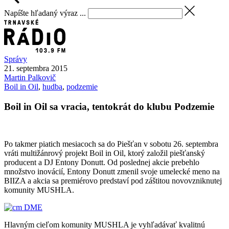
Napíšte hľadaný výraz ...
Správy
21. septembra 2015
Martin
Palkovič
Boil in Oil
,
hudba
,
podzemie
Boil in Oil sa vracia, tentokrát do klubu Podzemie
Po takmer piatich mesiacoch sa do Piešťan v sobotu 26. septembra
vráti multižánrový projekt Boil in Oil, ktorý založil piešťanský
producent a DJ Entony Donutt. Od poslednej akcie prebehlo
množstvo inovácií, Entony Donutt zmenil svoje umelecké meno na
BIIZA a akcia sa premiérovo predstaví pod záštitou novovzniknutej
komunity MUSHLA.
Hlavným cieľom komunity MUSHLA je vyhľadávať kvalitnú