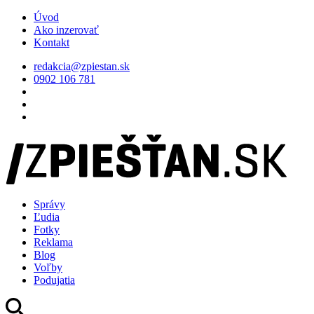
Úvod
Ako inzerovať
Kontakt
redakcia@zpiestan.sk
0902 106 781
Správy
Ľudia
Fotky
Reklama
Blog
Voľby
Podujatia