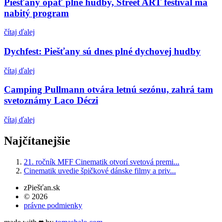
Piešťany opäť plné hudby, Street ART festival má
nabitý program
čítaj ďalej
Dychfest: Piešťany sú dnes plné dychovej hudby
čítaj ďalej
Camping Pullmann otvára letnú sezónu, zahrá tam
svetoznámy Laco Déczi
čítaj ďalej
Najčítanejšie
21. ročník MFF Cinematik otvorí svetová premi...
Cinematik uvedie špičkové dánske filmy a priv...
zPiešťan.sk
© 2026
právne podmienky