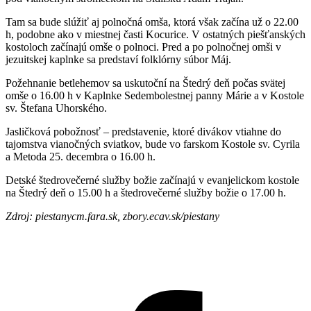
Tam sa bude slúžiť aj polnočná omša, ktorá však začína už o 22.00
h, podobne ako v miestnej časti Kocurice. V ostatných piešťanských
kostoloch začínajú omše o polnoci. Pred a po polnočnej omši v
jezuitskej kaplnke sa predstaví folklórny súbor Máj.
Požehnanie betlehemov sa uskutoční na Štedrý deň počas svätej
omše o 16.00 h v Kaplnke Sedembolestnej panny Márie a v Kostole
sv. Štefana Uhorského.
Jasličková pobožnosť – predstavenie, ktoré divákov vtiahne do
tajomstva vianočných sviatkov, bude vo farskom Kostole sv. Cyrila
a Metoda 25. decembra o 16.00 h.
Detské štedrovečerné služby božie začínajú v evanjelickom kostole
na Štedrý deň o 15.00 h a štedrovečerné služby božie o 17.00 h.
Zdroj: piestanycm.fara.sk, zbory.ecav.sk/piestany