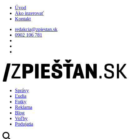
Úvod
Ako inzerovať
Kontakt
redakcia@zpiestan.sk
0902 106 781
Správy
Ľudia
Fotky
Reklama
Blog
Voľby
Podujatia