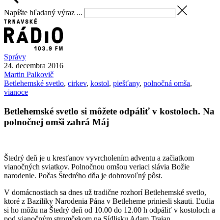
Napíšte hľadaný výraz ...
Správy
24. decembra 2016
Martin
Palkovič
Betlehemské svetlo
,
cirkev
,
kostol
,
piešťany
,
polnočná omša
,
vianoce
Betlehemské svetlo si môžete odpáliť v kostoloch. Na
polnočnej omši zahrá Máj
Štedrý deň je u kresťanov vyvrcholením adventu a začiatkom
vianočných sviatkov. Polnočnou omšou veriaci slávia Božie
narodenie. Počas Štedrého dňa je dobrovoľný pôst.
V domácnostiach sa dnes už tradične rozhorí Betlehemské svetlo,
ktoré z Baziliky Narodenia Pána v Betleheme priniesli skauti. Ľudia
si ho môžu na Štedrý deň od 10.00 do 12.00 h odpáliť v kostoloch a
pod vianočným stromčekom na Sídlisku Adam Trajan.