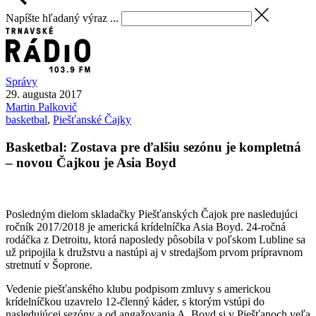
Napíšte hľadaný výraz ...
Správy
29. augusta 2017
Martin
Palkovič
basketbal
,
Piešťanské Čajky
Basketbal: Zostava pre ďalšiu sezónu je kompletná
– novou Čajkou je Asia Boyd
Posledným dielom skladačky Piešťanských Čajok pre nasledujúci
ročník 2017/2018 je americká krídelníčka Asia Boyd. 24-ročná
rodáčka z Detroitu, ktorá naposledy pôsobila v poľskom Lubline sa
už pripojila k družstvu a nastúpi aj v stredajšom prvom prípravnom
stretnutí v Šoprone.
Vedenie piešťanského klubu podpisom zmluvy s americkou
krídelníčkou uzavrelo 12-členný káder, s ktorým vstúpi do
nasledujúcej sezóny a od angažovania A. Boyd si v Piešťanoch veľa