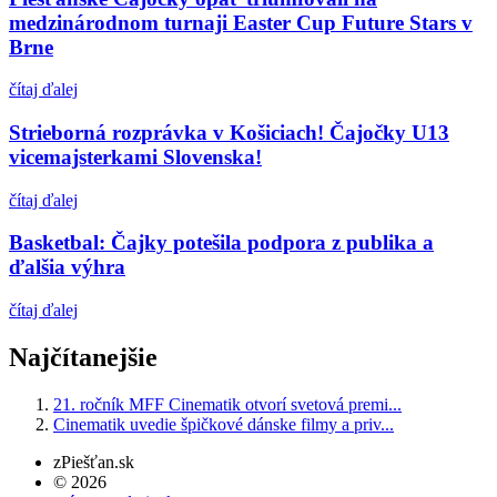
medzinárodnom turnaji Easter Cup Future Stars v
Brne
čítaj ďalej
Strieborná rozprávka v Košiciach! Čajočky U13
vicemajsterkami Slovenska!
čítaj ďalej
Basketbal: Čajky potešila podpora z publika a
ďalšia výhra
čítaj ďalej
Najčítanejšie
21. ročník MFF Cinematik otvorí svetová premi...
Cinematik uvedie špičkové dánske filmy a priv...
zPiešťan.sk
© 2026