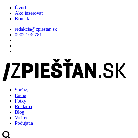
Úvod
Ako inzerovať
Kontakt
redakcia@zpiestan.sk
0902 106 781
Správy
Ľudia
Fotky
Reklama
Blog
Voľby
Podujatia