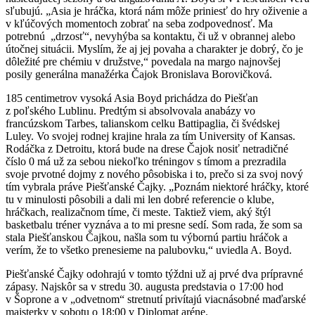
sľubujú. „Asia je hráčka, ktorá nám môže priniesť do hry oživenie a
v kľúčových momentoch zobrať na seba zodpovednosť. Ma
potrebnú „drzosť“, nevyhýba sa kontaktu, či už v obrannej alebo
útočnej situácii. Myslím, že aj jej povaha a charakter je dobrý, čo je
dôležité pre chémiu v družstve,“ povedala na margo najnovšej
posily generálna manažérka Čajok Bronislava Borovičková.
185 centimetrov vysoká Asia Boyd prichádza do Piešťan
z poľského Lublinu. Predtým si absolvovala anabázy vo
francúzskom Tarbes, talianskom celku Battipaglia, či švédskej
Luley. Vo svojej rodnej krajine hrala za tím University of Kansas.
Rodáčka z Detroitu, ktorá bude na drese Čajok nosiť netradičné
číslo 0 má už za sebou niekoľko tréningov s tímom a prezradila
svoje prvotné dojmy z nového pôsobiska i to, prečo si za svoj nový
tím vybrala práve Piešťanské Čajky. „Poznám niektoré hráčky, ktoré
tu v minulosti pôsobili a dali mi len dobré referencie o klube,
hráčkach, realizačnom tíme, či meste. Taktiež viem, aký štýl
basketbalu tréner vyznáva a to mi presne sedí. Som rada, že som sa
stala Piešťanskou Čajkou, našla som tu výbornú partiu hráčok a
verím, že to všetko prenesieme na palubovku,“ uviedla A. Boyd.
Piešťanské Čajky odohrajú v tomto týždni už aj prvé dva prípravné
zápasy. Najskôr sa v stredu 30. augusta predstavia o 17:00 hod
v Šoprone a v „odvetnom“ stretnutí privítajú viacnásobné maďarské
majsterky v sobotu o 18:00 v Diplomat aréne.