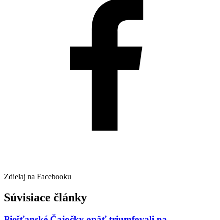
Zdielaj na Facebooku
Súvisiace články
Piešťanské Čajočky opäť triumfovali na