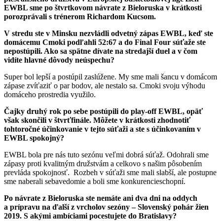
EWBL sme po štvrtkovom návrate z Bieloruska v krátkosti
porozprávali s trénerom Richardom Kucsom.
V stredu ste v Minsku nezvládli odvetný zápas EWBL, keď ste
domácemu Cmoki podľahli 52:67 a do Final Four súťaže ste
nepostúpili. Ako sa spätne dívate na stredajší duel a v čom
vidíte hlavné dôvody neúspechu?
Super bol lepší a postúpil zaslúžene. My sme mali šancu v domácom
zápase zvíťaziť o par bodov, ale nestalo sa. Cmoki svoju výhodu
domáceho prostredia využilo.
Čajky druhý rok po sebe postúpili do play-off EWBL, opäť
však skončili v štvrťfinále. Môžete v krátkosti zhodnotiť
tohtoročné účinkovanie v tejto súťaži a ste s účinkovaním v
EWBL spokojný?
EWBL bola pre nás tuto sezónu veľmi dobrá súťaž. Odohrali sme
zápasy proti kvalitným družstvám a celkovo s našim pôsobením
prevláda spokojnosť. Rozbeh v súťaži sme mali slabší, ale postupne
sme naberali sebavedomie a boli sme konkurencieschopní.
Po návrate z Bieloruska ste nemáte ani dva dni na oddych
a prípravu na ďalší z vrcholov sezóny – Slovenský pohár žien
2019. S akými ambíciami pocestujete do Bratislavy?