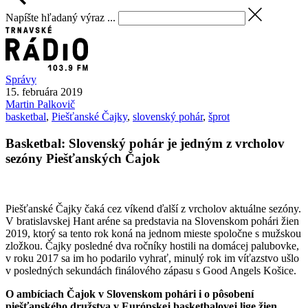
Napíšte hľadaný výraz ...
Správy
15. februára 2019
Martin
Palkovič
basketbal
,
Piešťanské Čajky
,
slovenský pohár
,
šprot
Basketbal: Slovenský pohár je jedným z vrcholov
sezóny Piešťanských Čajok
Piešťanské Čajky čaká cez víkend ďalší z vrcholov aktuálne sezóny.
V bratislavskej Hant aréne sa predstavia na Slovenskom pohári žien
2019, ktorý sa tento rok koná na jednom mieste spoločne s mužskou
zložkou. Čajky posledné dva ročníky hostili na domácej palubovke,
v roku 2017 sa im ho podarilo vyhrať, minulý rok im víťazstvo ušlo
v posledných sekundách finálového zápasu s Good Angels Košice.
O ambíciach Čajok v Slovenskom pohári i o pôsobení
piešťanského družstva v Európskej basketbalovej lige žien