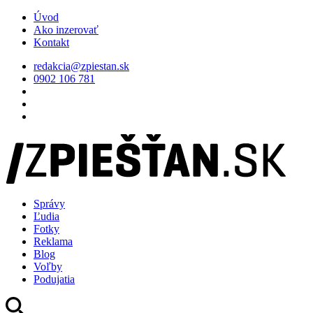
Úvod
Ako inzerovať
Kontakt
redakcia@zpiestan.sk
0902 106 781
Správy
Ľudia
Fotky
Reklama
Blog
Voľby
Podujatia