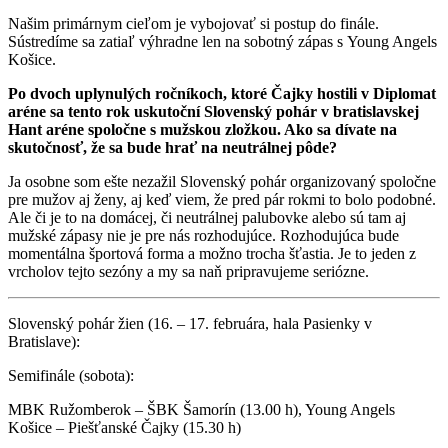
Našim primárnym cieľom je vybojovať si postup do finále.
Sústredíme sa zatiaľ výhradne len na sobotný zápas s Young Angels
Košice.
Po dvoch uplynulých ročníkoch, ktoré Čajky hostili v Diplomat
aréne sa tento rok uskutoční Slovenský pohár v bratislavskej
Hant aréne spoločne s mužskou zložkou. Ako sa dívate na
skutočnosť, že sa bude hrať na neutrálnej pôde?
Ja osobne som ešte nezažil Slovenský pohár organizovaný spoločne
pre mužov aj ženy, aj keď viem, že pred pár rokmi to bolo podobné.
Ale či je to na domácej, či neutrálnej palubovke alebo sú tam aj
mužské zápasy nie je pre nás rozhodujúce. Rozhodujúca bude
momentálna športová forma a možno trocha šťastia. Je to jeden z
vrcholov tejto sezóny a my sa naň pripravujeme seriózne.
Slovenský pohár žien (16. – 17. februára, hala Pasienky v
Bratislave):
Semifinále (sobota):
MBK Ružomberok – ŠBK Šamorín (13.00 h), Young Angels
Košice – Piešťanské Čajky (15.30 h)