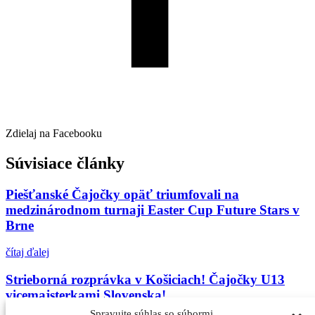
Zdielaj na Facebooku
Súvisiace články
Piešťanské Čajočky opäť triumfovali na
medzinárodnom turnaji Easter Cup Future Stars v
Brne
čítaj ďalej
Strieborná rozprávka v Košiciach! Čajočky U13
vicemajsterkami Slovenska!
Spravujte súhlas so súbormi