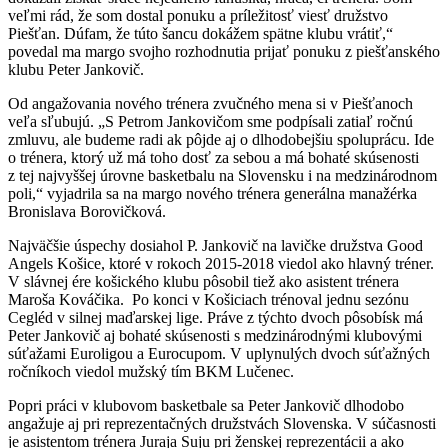
veľmi rád, že som dostal ponuku a príležitosť viesť družstvo
Piešťan. Dúfam, že túto šancu dokážem spätne klubu vrátiť,“
povedal ma margo svojho rozhodnutia prijať ponuku z piešťanského
klubu Peter Jankovič.
Od angažovania nového trénera zvučného mena si v Piešťanoch
veľa sľubujú. „S Petrom Jankovičom sme podpísali zatiaľ ročnú
zmluvu, ale budeme radi ak pôjde aj o dlhodobejšiu spoluprácu. Ide
o trénera, ktorý už má toho dosť za sebou a má bohaté skúsenosti
z tej najvyššej úrovne basketbalu na Slovensku i na medzinárodnom
poli,“ vyjadrila sa na margo nového trénera generálna manažérka
Bronislava Borovičková.
Najväčšie úspechy dosiahol P. Jankovič na lavičke družstva Good
Angels Košice, ktoré v rokoch 2015-2018 viedol ako hlavný tréner.
V slávnej ére košického klubu pôsobil tiež ako asistent trénera
Maroša Kováčika. Po konci v Košiciach trénoval jednu sezónu
Cegléd v silnej maďarskej lige. Práve z týchto dvoch pôsobísk má
Peter Jankovič aj bohaté skúsenosti s medzinárodnými klubovými
súťažami Euroligou a Eurocupom. V uplynulých dvoch súťažných
ročníkoch viedol mužský tím BKM Lučenec.
Popri práci v klubovom basketbale sa Peter Jankovič dlhodobo
angažuje aj pri reprezentačných družstvách Slovenska. V súčasnosti
je asistentom trénera Juraja Suju pri ženskej reprezentácii a ako