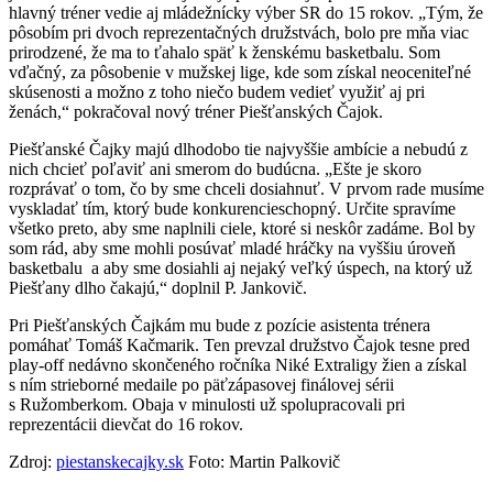
hlavný tréner vedie aj mládežnícky výber SR do 15 rokov. „Tým, že
pôsobím pri dvoch reprezentačných družstvách, bolo pre mňa viac
prirodzené, že ma to ťahalo späť k ženskému basketbalu. Som
vďačný, za pôsobenie v mužskej lige, kde som získal neoceniteľné
skúsenosti a možno z toho niečo budem vedieť využiť aj pri
ženách,“ pokračoval nový tréner Piešťanských Čajok.
Piešťanské Čajky majú dlhodobo tie najvyššie ambície a nebudú z
nich chcieť poľaviť ani smerom do budúcna. „Ešte je skoro
rozprávať o tom, čo by sme chceli dosiahnuť. V prvom rade musíme
vyskladať tím, ktorý bude konkurencieschopný. Určite spravíme
všetko preto, aby sme naplnili ciele, ktoré si neskôr zadáme. Bol by
som rád, aby sme mohli posúvať mladé hráčky na vyššiu úroveň
basketbalu a aby sme dosiahli aj nejaký veľký úspech, na ktorý už
Piešťany dlho čakajú,“ doplnil P. Jankovič.
Pri Piešťanských Čajkám mu bude z pozície asistenta trénera
pomáhať Tomáš Kačmarik. Ten prevzal družstvo Čajok tesne pred
play-off nedávno skončeného ročníka Niké Extraligy žien a získal
s ním strieborné medaile po päťzápasovej finálovej sérii
s Ružomberkom. Obaja v minulosti už spolupracovali pri
reprezentácii dievčat do 16 rokov.
Zdroj:
piestanskecajky.sk
Foto: Martin Palkovič