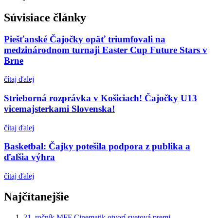
Súvisiace články
Piešťanské Čajočky opäť triumfovali na
medzinárodnom turnaji Easter Cup Future Stars v
Brne
čítaj ďalej
Strieborná rozprávka v Košiciach! Čajočky U13
vicemajsterkami Slovenska!
čítaj ďalej
Basketbal: Čajky potešila podpora z publika a
ďalšia výhra
čítaj ďalej
Najčítanejšie
21. ročník MFF Cinematik otvorí svetová premi...