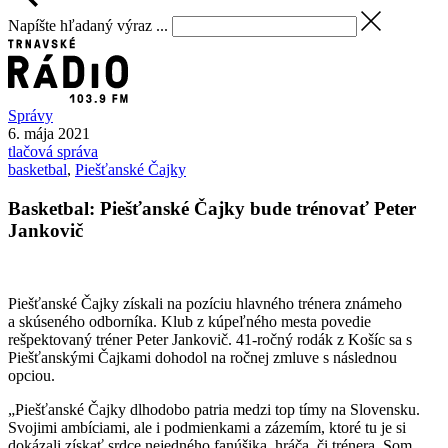
Napíšte hľadaný výraz ...
Správy
6. mája 2021
tlačová správa
basketbal
,
Piešťanské Čajky
Basketbal: Piešťanské Čajky bude trénovať Peter
Jankovič
Piešťanské Čajky získali na pozíciu hlavného trénera známeho
a skúseného odborníka. Klub z kúpeľného mesta povedie
rešpektovaný tréner Peter Jankovič. 41-ročný rodák z Košíc sa s
Piešťanskými Čajkami dohodol na ročnej zmluve s následnou
opciou.
„Piešťanské Čajky dlhodobo patria medzi top tímy na Slovensku.
Svojimi ambíciami, ale i podmienkami a zázemím, ktoré tu je si
dokázali získať srdce nejedného fanúšika, hráča, či trénera. Som