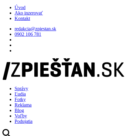
Úvod
Ako inzerovať
Kontakt
redakcia@zpiestan.sk
0902 106 781
Správy
Ľudia
Fotky
Reklama
Blog
Voľby
Podujatia