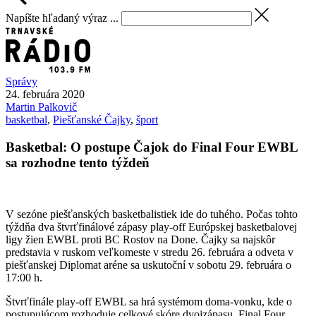
Napíšte hľadaný výraz ...
Správy
24. februára 2020
Martin
Palkovič
basketbal
,
Piešťanské Čajky
,
šport
Basketbal: O postupe Čajok do Final Four EWBL
sa rozhodne tento týždeň
V sezóne piešťanských basketbalistiek ide do tuhého. Počas tohto
týždňa dva štvrťfinálové zápasy play-off Európskej basketbalovej
ligy žien EWBL proti BC Rostov na Done. Čajky sa najskôr
predstavia v ruskom veľkomeste v stredu 26. februára a odveta v
piešťanskej Diplomat aréne sa uskutoční v sobotu 29. februára o
17:00 h.
Štvrťfinále play-off EWBL sa hrá systémom doma-vonku, kde o
postupujúcom rozhoduje celkové skóre dvojzápasu. Final Four