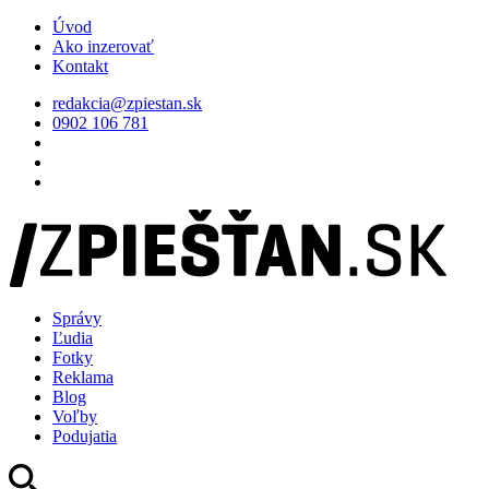
Úvod
Ako inzerovať
Kontakt
redakcia@zpiestan.sk
0902 106 781
Správy
Ľudia
Fotky
Reklama
Blog
Voľby
Podujatia