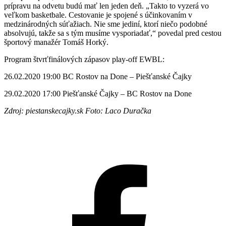
prípravu na odvetu budú mať len jeden deň. „Takto to vyzerá vo
veľkom basketbale. Cestovanie je spojené s účinkovaním v
medzinárodných súťažiach. Nie sme jediní, ktorí niečo podobné
absolvujú, takže sa s tým musíme vysporiadať,“ povedal pred cestou
športový manažér Tomáš Horký.
Program štvrťfinálových zápasov play-off EWBL:
26.02.2020 19:00 BC Rostov na Done – Piešťanské Čajky
29.02.2020 17:00 Piešťanské Čajky – BC Rostov na Done
Zdroj: piestanskecajky.sk Foto: Laco Duračka