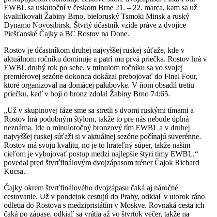
EWBL sa uskutoční v českom Brne 21. – 22. marca, kam sa už
kvalifikovali Žabiny Brno, bieloruský Tsmoki Minsk a ruský
Dynamo Novosibirsk. Štvrtý účastník vzíde práve z dvojice
Piešťanské Čajky a BC Rostov na Done.
Rostov je účastníkom druhej najvyššej ruskej súťaže, kde v
aktuálnom ročníku dominuje a patrí mu prvá priečka. Rostov hrá v
EWBL druhý rok po sebe, v minulom ročníku sa vo svojej
premiérovej sezóne dokonca dokázal prebojovať do Final Four,
ktoré organizoval na domácej palubovke. V ňom obsadil tretiu
priečku, keď v boji o bronz zdolal Žabiny Brno 74:65.
„Už v skupinovej fáze sme sa stretli s dvomi ruskými tímami a
Rostov hrá podobným štýlom, takže to pre nás nebude úplná
neznáma. Ide o minuloročný bronzový tím EWBL a v druhej
najvyššej ruskej súťaži si v aktuálnej sezóne počínajú suverénne.
Rostov má svoju kvalitu, no je to hrateľný súper, takže našim
cieľom je vybojovať postup medzi najlepšie štyri tímy EWBL,“
povedal pred štvrťfinálovým dvojzápasom tréner Čajok Richard
Kucsa.
Čajky okrem štvrťfinálového dvojzápasu čaká aj náročné
cestovanie. Už v pondelok cestujú do Prahy, odkiaľ v utorok ráno
odletia do Rostova s medzipristátím v Moskve. Rovnaká cesta ich
čaká po zápase, odkiaľ sa vrátia až vo štvrtok večer, takže na