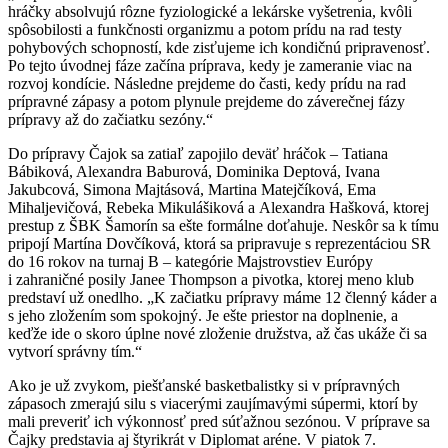
hráčky absolvujú rôzne fyziologické a lekárske vyšetrenia, kvôli
spôsobilosti a funkčnosti organizmu a potom prídu na rad testy
pohybových schopností, kde zisťujeme ich kondičnú pripravenosť.
Po tejto úvodnej fáze začína príprava, kedy je zameranie viac na
rozvoj kondície. Následne prejdeme do časti, kedy prídu na rad
prípravné zápasy a potom plynule prejdeme do záverečnej fázy
prípravy až do začiatku sezóny.“
Do prípravy Čajok sa zatiaľ zapojilo deväť hráčok – Tatiana
Bábiková, Alexandra Baburová, Dominika Deptová, Ivana
Jakubcová, Simona Majtásová, Martina Matejčíková, Ema
Mihaljevičová, Rebeka Mikulášiková a Alexandra Hašková, ktorej
prestup z ŠBK Šamorín sa ešte formálne doťahuje. Neskôr sa k tímu
pripojí Martína Dovčíková, ktorá sa pripravuje s reprezentáciou SR
do 16 rokov na turnaj B – kategórie Majstrovstiev Európy
i zahraničné posily Janee Thompson a pivotka, ktorej meno klub
predstaví už onedlho. „K začiatku prípravy máme 12 členný káder a
s jeho zložením som spokojný. Je ešte priestor na doplnenie, a
keďže ide o skoro úplne nové zloženie družstva, až čas ukáže či sa
vytvorí správny tím.“
Ako je už zvykom, piešťanské basketbalistky si v prípravných
zápasoch zmerajú silu s viacerými zaujímavými súpermi, ktorí by
mali preveriť ich výkonnosť pred súťažnou sezónou. V príprave sa
Čajky predstavia aj štyrikrát v Diplomat aréne. V piatok 7.