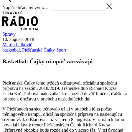
Napíšte hľadaný výraz ...
Správy
10. augusta 2018
Martin
Palkovič
basketbal
,
Piešťanské Čajky
,
šport
Basketbal: Čajky už opäť zarezávajú
Piešťanské Čajky tento týždeň odštartovali oficiálnu spoločnú
prípravu na sezónu 2018/2019. Trénerské duo Richard Kucsa –
Lucia Krč-Turbová malo zatiaľ k dispozícii deväť hráčok, ďalšie sa
pripoja k družstvu v priebehu nasledujúcich dní.
V Piešťanoch sa síce trénovalo už aj v priebehu júna počas
tréningového kempu, oficiálna spoločná príprava na nasledujúcu
sezónu však odštartovala až v stredu 8. augusta. Viac nám k tomu
povedal hlavný tréner Piešťanských Čajok Richard Kucsa.
„Prípravné obdobie bude rozdelené do viacero fáz. V tej úvodnej