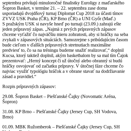
septembra privítajú minuloročné finalistky Euroligy z maďarského
Šopron Basket, v termíne 21. – 22. septembra zase doma
usporiadajú dvojdňový turnaj Diplomat Cup 2018 za účasti tímov
ZVVZ USK Praha (ČR), KP Brno (ČR) a UNI Győr (Maď.)
S pražským USK si navyše hneď po turnaji (23.09.) zahrajú ešte
jeden prípravný zápas. „Najmä z prvých prípravných zápasov
chceme vyťažiť čo najväčšiu mieru zohratosti, aby si hráčky na seba
zvykali v zápasových situáciách. Samozrejme s pribúdajúcim časom
bude cieľom v ďalších prípravných stretnutiach maximálne
predviesť to, čo sa na tréningu budeme snažiť realizovať,“ doplnil
Kucsa, ktorý taktiež doplnil, akým basketbalom by sa mal tím Čajok
prezentovať: „Herný koncept či už útočný alebo obranný si budú
hráčky osvojovať od začiatku prípravy. V útočnej fáze chceme čo
najviac využiť typológiu hráčok a v obrane stavať na dodržiavanie
zásad a pravidiel.“
Rozpis prípravných zápasov:
29.08. Šopron Basket – Piešťanské Čajky (Novomatic Aréna,
Šopron)
31.08. KP Brno – Piešťanské Čajky (Jersey Cup, SH Vodova,
Brno)
01.09. MBK Ružomberok – Piešťanské Čajky (Jersey Cup, SH