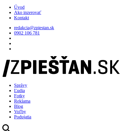
Úvod
Ako inzerovať
Kontakt
redakcia@zpiestan.sk
0902 106 781
Správy
Ľudia
Fotky
Reklama
Blog
Voľby
Podujatia