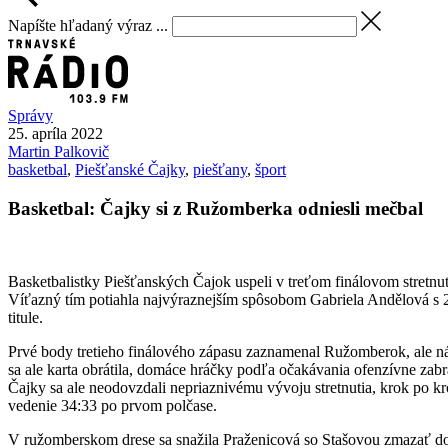
Napíšte hľadaný výraz ...
Správy
25. apríla 2022
Martin
Palkovič
basketbal
,
Piešťanské Čajky
,
piešťany
,
šport
Basketbal: Čajky si z Ružomberka odniesli mečbal
Basketbalistky Piešťanských Čajok uspeli v treťom finálovom stretnut
Víťazný tím potiahla najvýraznejším spôsobom Gabriela Andělová s 2
titule.
Prvé body tretieho finálového zápasu zaznamenal Ružomberok, ale nást
sa ale karta obrátila, domáce hráčky podľa očakávania ofenzívne zab
Čajky sa ale neodovzdali nepriaznivému vývoju stretnutia, krok po k
vedenie 34:33 po prvom polčase.
V ružomberskom drese sa snažila Praženicová so Stašovou zmazať dom