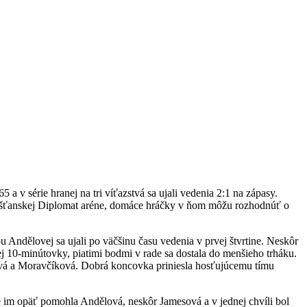
 v série hranej na tri víťazstvá sa ujali vedenia 2:1 na zápasy.
piešťanskej Diplomat aréne, domáce hráčky v ňom môžu rozhodnúť o
 Andělovej sa ujali po väčšinu času vedenia v prvej štvrtine. Neskôr
j 10-minútovky, piatimi bodmi v rade sa dostala do menšieho trháku.
šková a Moravčíková. Dobrá koncovka priniesla hosťujúcemu tímu
 im opäť pomohla Andělová, neskôr Jamesová a v jednej chvíli bol