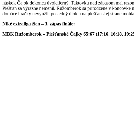
náskok Čajok dokonca dvojciferný. Taktovku nad zápasom mal razom hos
Piešťan sa výrazne nemenil. Ružomberok sa prirodzene v koncovke na
domáce hráčky nevyužili posledný útok a na piešťanskej strane mohl
Niké extraliga žien – 3. zápas finále:
MBK Ružomberok – Piešťanské Čajky 65:67 (17:16, 16:18, 19:25