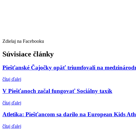
Zdielaj na Facebooku
Súvisiace články
Piešťanské Čajočky opäť triumfovali na medzinárodn
čítaj ďalej
V Piešťanoch začal fungovať Sociálny taxík
čítaj ďalej
Atletika: Piešťancom sa darilo na European Kids Ath
čítaj ďalej