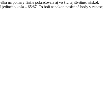
lka na pomery finále pokračovala aj vo štvrtej štvrtine, náskok
l jediného koša – 65:67. To boli napokon posledné body v zápase,