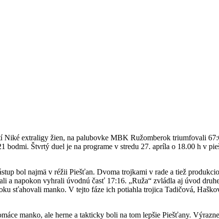
í Niké extraligy žien, na palubovke MBK Ružomberok triumfovali 67:65 a
1 bodmi. Štvrtý duel je na programe v stredu 27. apríla o 18.00 h v 
up bol najmä v réžii Piešťan. Dvoma trojkami v rade a tiež produkciou
rali a napokon vyhrali úvodnú časť 17:16. „Ruža“ zvládla aj úvod druhe
roku sťahovali manko. V tejto fáze ich potiahla trojica Tadičová, Ha
áce manko, ale herne a takticky boli na tom lepšie Piešťany. Výrazne