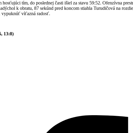
ťujúci tím, do poslednej časti išiel za stavu 59:52. Ofenzívna prestre
dýchol k obratu, 87 sekúnd pred koncom stiahla Turudičová na rozdie
a vypuknúť víťazná radosť.
, 13:8)