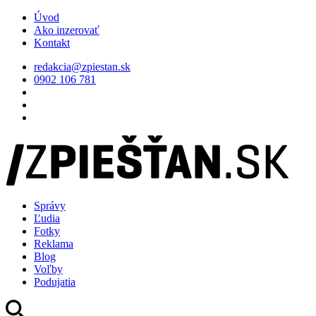
Úvod
Ako inzerovať
Kontakt
redakcia@zpiestan.sk
0902 106 781
Správy
Ľudia
Fotky
Reklama
Blog
Voľby
Podujatia