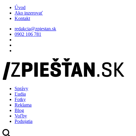
Úvod
Ako inzerovať
Kontakt
redakcia@zpiestan.sk
0902 106 781
Správy
Ľudia
Fotky
Reklama
Blog
Voľby
Podujatia