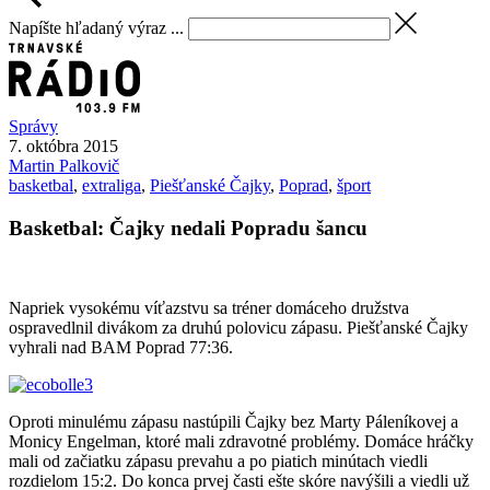
Napíšte hľadaný výraz ...
Správy
7. októbra 2015
Martin
Palkovič
basketbal
,
extraliga
,
Piešťanské Čajky
,
Poprad
,
šport
Basketbal: Čajky nedali Popradu šancu
Napriek vysokému víťazstvu sa tréner domáceho družstva
ospravedlnil divákom za druhú polovicu zápasu. Piešťanské Čajky
vyhrali nad BAM Poprad 77:36.
Oproti minulému zápasu nastúpili Čajky bez Marty Páleníkovej a
Monicy Engelman, ktoré mali zdravotné problémy. Domáce hráčky
mali od začiatku zápasu prevahu a po piatich minútach viedli
rozdielom 15:2. Do konca prvej časti ešte skóre navýšili a viedli už