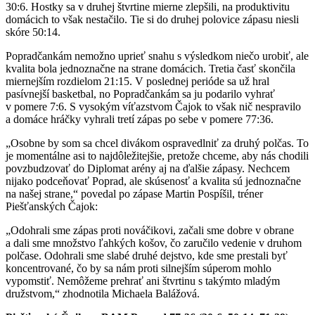
30:6. Hostky sa v druhej štvrtine mierne zlepšili, na produktivitu
domácich to však nestačilo. Tie si do druhej polovice zápasu niesli
skóre 50:14.
Popradčankám nemožno uprieť snahu s výsledkom niečo urobiť, ale
kvalita bola jednoznačne na strane domácich. Tretia časť skončila
miernejším rozdielom 21:15. V poslednej perióde sa už hral
pasívnejší basketbal, no Popradčankám sa ju podarilo vyhrať
v pomere 7:6. S vysokým víťazstvom Čajok to však nič nespravilo
a domáce hráčky vyhrali tretí zápas po sebe v pomere 77:36.
„Osobne by som sa chcel divákom ospravedlniť za druhý polčas. To
je momentálne asi to najdôležitejšie, pretože chceme, aby nás chodili
povzbudzovať do Diplomat arény aj na ďalšie zápasy. Nechcem
nijako podceňovať Poprad, ale skúsenosť a kvalita sú jednoznačne
na našej strane,“ povedal po zápase Martin Pospíšil, tréner
Piešťanských Čajok:
„Odohrali sme zápas proti nováčikovi, začali sme dobre v obrane
a dali sme množstvo ľahkých košov, čo zaručilo vedenie v druhom
polčase. Odohrali sme slabé druhé dejstvo, kde sme prestali byť
koncentrované, čo by sa nám proti silnejším súperom mohlo
vypomstiť. Nemôžeme prehrať ani štvrtinu s takýmto mladým
družstvom,“ zhodnotila Michaela Balážová.