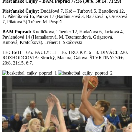
Piešťanské Čajky – BAM Poprad 77:36 (30:6, 50:14, 71:29)
Piešťanské Čajky:
Dudášová 7, Krč – Turbová 5, Bartoňová 12,
T. Páleníková 16, Parker 17 (Bartánusová 3, Balážová 5, Oroszová
7, Pilátová 5) Tréner: M. Pospíšil.
BAM Poprad:
Kudličková, Thenier 12, Hadačová 6, Jacková 4,
Pavlendová 14 (Hamaliarová, M. Tetemondová, Grigerová,
Kubová, Krafčíková). Tréner: I. Skočovski
TH: 16/11 – 6/5. FAULY: 11 – 16. TROJKY: 6 – 3. DIVÁCI: 220.
ROZHODCOVIA: Sirocký, Macura, Gálová. ŠTVRTINY: 30:6,
20:8, 21:15, 6:7.