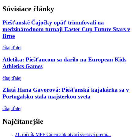
Súvisiace články
Piešťanské Čajočky opäť triumfovali na
medzinárodnom turnaji Easter Cup Future Stars v
Brne
čítaj ďalej
Atletika: Piešťancom sa darilo na European Kids
Athletics Games
čítaj ďalej
Zlatá Hana Gavorová: Piešťanská kajakárka sa v
Portugalsku stala majsterkou sveta
čítaj ďalej
Najčítanejšie
21. ročník MFF Cinematik otvorí svetová premi...