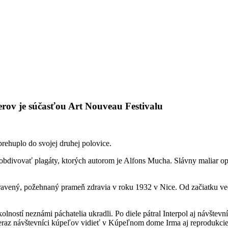
erov je súčasťou Art Nouveau Festivalu
prehuplo do svojej druhej polovice.
ivovať plagáty, ktorých autorom je Alfons Mucha. Slávny maliar opak
ený, požehnaný prameň zdravia v roku 1932 v Nice. Od začiatku vede
ností neznámi páchatelia ukradli. Po diele pátral Interpol aj návštevní
eraz návštevníci kúpeľov vidieť v Kúpeľnom dome Irma aj reprodukc