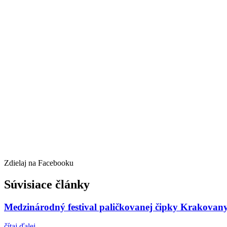
Zdielaj na Facebooku
Súvisiace články
Medzinárodný festival paličkovanej čipky Krakovan
čítaj ďalej