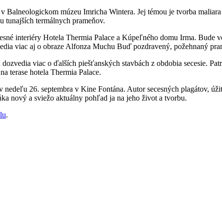
 v Balneologickom múzeu Imricha Wintera. Jej témou je tvorba maliar
ilu tunajších termálnych prameňov.
esné interiéry Hotela Thermia Palace a Kúpeľného domu Irma. Bude ve
dia viac aj o obraze Alfonza Muchu Buď pozdravený, požehnaný prameň
 dozvedia viac o ďalších piešťanských stavbách z obdobia secesie. Pat
na terase hotela Thermia Palace.
ní v nedeľu 26. septembra v Kine Fontána. Autor secesných plagátov, ú
úka nový a sviežo aktuálny pohľad ja na jeho život a tvorbu.
lu
.