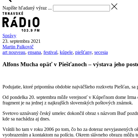
Napíšte hľadaný výraz ...
Správy
23. septembra 2021
Martin
Palkovič
art nouveau
,
ensana
,
festival
,
kúpele
,
piešťany
,
secesia
Alfons Mucha opäť v Piešťanoch – výstava jeho post
Podujatie, ktoré pripomína obdobie najväčšieho rozkvetu Piešťan, sa 
Od pondelka 20. septembra môže verejnosť v Kúpeľnom dome Irma obd
fragment je na jednej z najkrajších slovenských poštových známok.
Svetovo uznávaný český umelec dokončil obraz s názvom Buď pozdrav
kde sa nachádza aj dnes.
Vrátili ho tam v roku 2006 po tom, čo ho za doteraz nevyjasnených okol
vyobrazením a kontaktom na políciu. Okrem slávneho obrazu môžu t