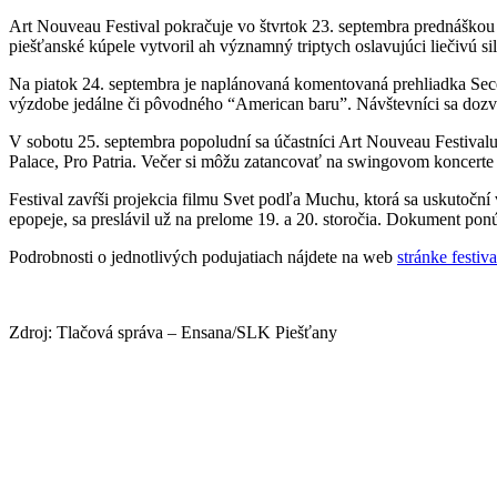
Art Nouveau Festival pokračuje vo štvrtok 23. septembra prednáškou
piešťanské kúpele vytvoril ah významný triptych oslavujúci liečivú s
Na piatok 24. septembra je naplánovaná komentovaná prehliadka Sec
výzdobe jedálne či pôvodného “American baru”. Návštevníci sa dozve
V sobotu 25. septembra popoludní sa účastníci Art Nouveau Festivalu
Palace, Pro Patria. Večer si môžu zatancovať na swingovom koncerte 
Festival zavŕši projekcia filmu Svet podľa Muchu, ktorá sa uskutoč
epopeje, sa preslávil už na prelome 19. a 20. storočia. Dokument pon
Podrobnosti o jednotlivých podujatiach nájdete na web
stránke festiva
Zdroj: Tlačová správa – Ensana/SLK Piešťany