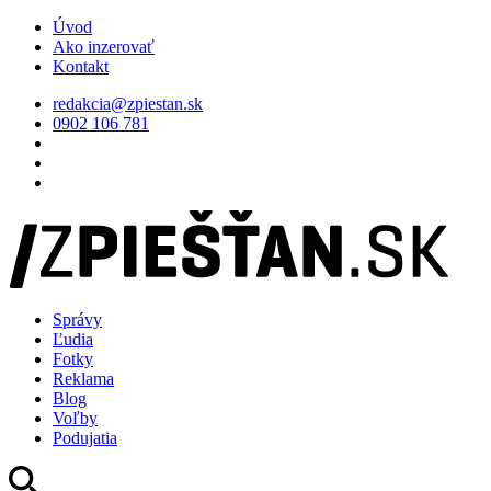
Úvod
Ako inzerovať
Kontakt
redakcia@zpiestan.sk
0902 106 781
Správy
Ľudia
Fotky
Reklama
Blog
Voľby
Podujatia