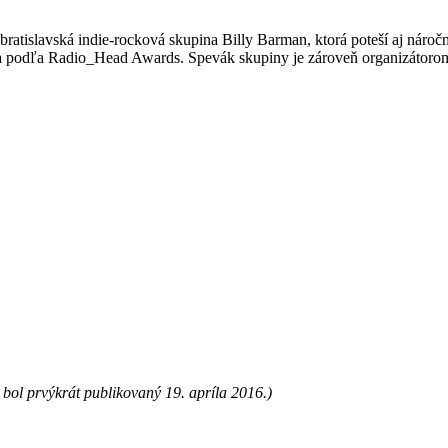
a bratislavská indie-rocková skupina Billy Barman, ktorá poteší aj nár
ela podľa Radio_Head Awards. Spevák skupiny je zároveň organizátorom
bol prvýkrát publikovaný 19. apríla 2016.)