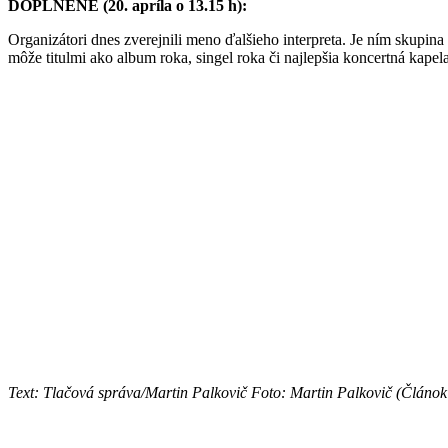
DOPLNENÉ (20. apríla o 13.15 h):
Organizátori dnes zverejnili meno ďalšieho interpreta. Je ním skupin
môže titulmi ako album roka, singel roka či najlepšia koncertná kap
Text: Tlačová správa/Martin Palkovič Foto: Martin Palkovič (Článok 