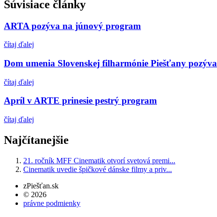
Súvisiace články
ARTA pozýva na júnový program
čítaj ďalej
Dom umenia Slovenskej filharmónie Piešťany pozýva 
čítaj ďalej
Apríl v ARTE prinesie pestrý program
čítaj ďalej
Najčítanejšie
21. ročník MFF Cinematik otvorí svetová premi...
Cinematik uvedie špičkové dánske filmy a priv...
zPiešťan.sk
© 2026
právne podmienky