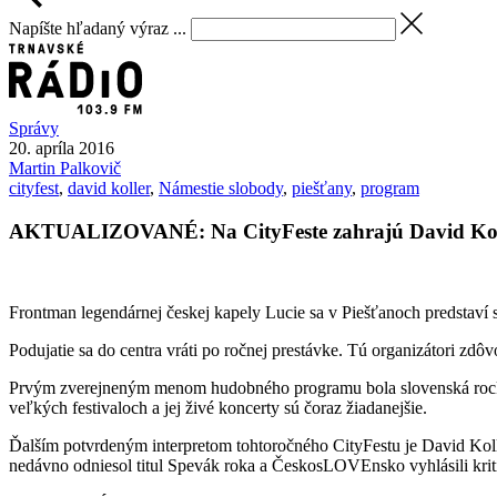
Napíšte hľadaný výraz ...
Správy
20. apríla 2016
Martin
Palkovič
cityfest
,
david koller
,
Námestie slobody
,
piešťany
,
program
AKTUALIZOVANÉ: Na CityFeste zahrajú David Koll
Frontman legendárnej českej kapely Lucie sa v Piešťanoch predstaví
Podujatie sa do centra vráti po ročnej prestávke. Tú organizátori zd
Prvým zverejneným menom hudobného programu bola slovenská rocková
veľkých festivaloch a jej živé koncerty sú čoraz žiadanejšie.
Ďalším potvrdeným interpretom tohtoročného CityFestu je David Ko
nedávno odniesol titul Spevák roka a ČeskosLOVEnsko vyhlásili krit