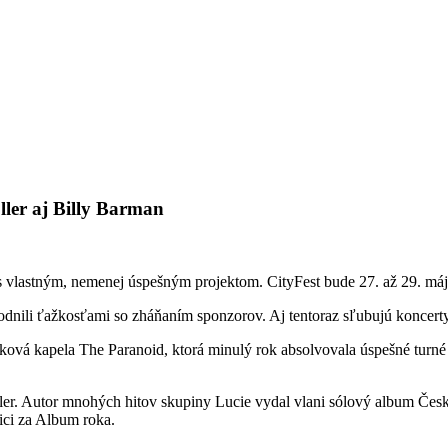
er aj Billy Barman
 s vlastným, nemenej úspešným projektom. CityFest bude 27. až 29. má
ôvodnili ťažkosťami so zháňaním sponzorov. Aj tentoraz sľubujú koncert
 kapela The Paranoid, ktorá minulý rok absolvovala úspešné turné s 
ller. Autor mnohých hitov skupiny Lucie vydal vlani sólový album Č
ici za Album roka.