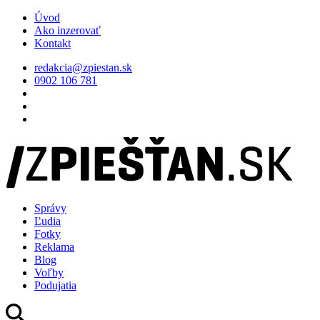
Úvod
Ako inzerovať
Kontakt
redakcia@zpiestan.sk
0902 106 781
Správy
Ľudia
Fotky
Reklama
Blog
Voľby
Podujatia