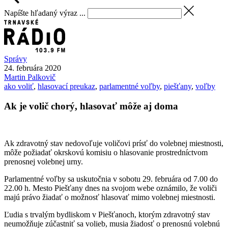
Napíšte hľadaný výraz ...
Správy
24. februára 2020
Martin
Palkovič
ako voliť
,
hlasovací preukaz
,
parlamentné voľby
,
piešťany
,
voľby
Ak je volič chorý, hlasovať môže aj doma
Ak zdravotný stav nedovoľuje voličovi prísť do volebnej miestnosti,
môže požiadať okrskovú komisiu o hlasovanie prostredníctvom
prenosnej volebnej urny.
Parlamentné voľby sa uskutočnia v sobotu 29. februára od 7.00 do
22.00 h. Mesto Piešťany dnes na svojom webe oznámilo, že voliči
majú právo žiadať o možnosť hlasovať mimo volebnej miestnosti.
Ľudia s trvalým bydliskom v Piešťanoch, ktorým zdravotný stav
neumožňuje zúčastniť sa volieb, musia žiadosť o prenosnú volebnú