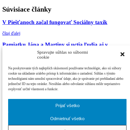
Súvisiace články
V Piešťanoch začal fungovať Sociálny taxík
čítaj ďalej
Pamiatku Jána a Martiny si uctia ľudia aj v
Piešťanoch
Spravujte súhlas so súbormi
cookie
čítaj ďalej
Na poskytovanie tých najlepších skúseností používame technológie, ako sú súbory
Zažite september v ARTE
cookie na ukladanie a/alebo prístup k informáciám o zariadení. Súhlas s týmito
technológiami nám umožní spracovávať údaje, ako je správanie pri prehliadaní alebo
jedinečné ID na tejto stránke. Nesúhlas alebo odvolanie súhlasu môže nepriaznivo
čítaj ďalej
ovplyvniť určité vlastnosti a funkcie.
Najčítanejšie
Prijať všetko
21. ročník MFF Cinematik otvorí svetová premi...
Cinematik uvedie špičkové dánske filmy a priv...
Odmietnuť všetko
zPiešťan.sk
© 2026