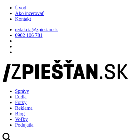
Úvod
Ako inzerovať
Kontakt
redakcia@zpiestan.sk
0902 106 781
Správy
Ľudia
Fotky
Reklama
Blog
Voľby
Podujatia