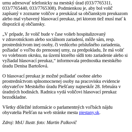
urnu adresovať telefonicky na mestský úrad (033/7765311,
033/7765440, 033/7765308). Podmienkou je, aby bol volič
zapísaný v zozname voličov a preukázal sa občianskym preukazom
alebo mal vybavený hlasovací preukaz, pri ktorom tiež musí mať k
dispozícii aj občiansky.
„V prípade, že volič bude v čase volieb hospitalizovaný
v zdravotníckom alebo sociálnom zariadení, môže sám, resp.
prostredníctvom inej osoby, či vedúceho príslušného zariadenia,
požiadať o voľbu do prenosnej urny, za predpokladu, že má voliť
vo volebnom okrsku, na území ktorého sídli toto zariadenie alebo si
vyžiadal hlasovací preukaz,“ informovala prednostka mestského
úradu Denisa Bartošová.
O hlasovací preukaz je možné požiadať osobne alebo
prostredníctvom splnomocnenej osoby na pracovisku evidencie
obyvateľov Mestského úradu Piešťany najneskôr 28. februára v
úradných hodinách. Radnica vydá voličovi hlasovací preukaz
bezodkladne.
Všetky dôležité informácie o parlamentných voľbách nájdu
obyvatelia Piešťan na web stránke mesta
piestany.sk
.
Zdroj: MsU Ilustr. foto: Martin Palkovič