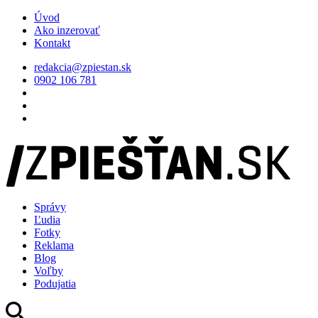
Úvod
Ako inzerovať
Kontakt
redakcia@zpiestan.sk
0902 106 781
Správy
Ľudia
Fotky
Reklama
Blog
Voľby
Podujatia