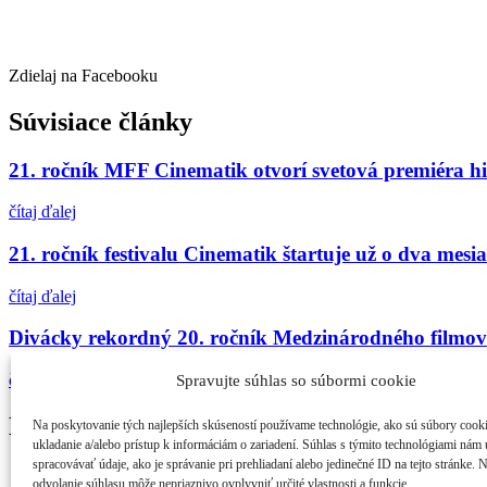
Zdielaj na Facebooku
Súvisiace články
21. ročník MFF Cinematik otvorí svetová premiéra h
čítaj ďalej
21. ročník festivalu Cinematik štartuje už o dva mes
čítaj ďalej
Divácky rekordný 20. ročník Medzinárodného filmové
čítaj ďalej
Spravujte súhlas so súbormi cookie
Najčítanejšie
Na poskytovanie tých najlepších skúseností používame technológie, ako sú súbory cook
ukladanie a/alebo prístup k informáciám o zariadení. Súhlas s týmito technológiami nám
spracovávať údaje, ako je správanie pri prehliadaní alebo jedinečné ID na tejto stránke. 
21. ročník MFF Cinematik otvorí svetová premi...
odvolanie súhlasu môže nepriaznivo ovplyvniť určité vlastnosti a funkcie.