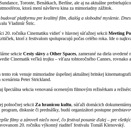
 Sundance, Toronte, Benátkach, Berlíne, ale aj na aktuálne prebiehajúc
atmosférou, ktorá mení návštevu kina za mimoriadny zážitok.
u budovať platformu pre kvalitný film, dialóg a slobodné myslenie. Dnes
valu Vladimír Štric.
i 20. ročníka Cinematiku vidieť v hlavnej súťažnej sekcii
Meeting Po
ritičiek, ktorí z festivalom spolupracujú počas celého roka. Ide o najkv
ulárne sekcie
Cesty slávy
a
Other Spaces
, zamerané na diela uvedené 
edie Cinematik veľkú trojku – víťaza tohtoročného Cannes, rovnako a
sa tento rok venuje mimoriadne úspešnej aktuálnej britskej kinematogra
a scenárista Peter Strickland.
aj špeciálna sekcia venovaná oceneným filmovým režisérkam a režisérom
j polnočnej sekcii
Za hranicou kultu
, súťaži domácich dokumentárn
y program, diskusie či prednášky, budú organizátori postupne predstavo
šie filmy a zároveň niečo nové, čo festival posunie ďalej – pre všetk
avovanom 20. ročníku výkonný riaditeľ festivalu Tomáš Klenovský.