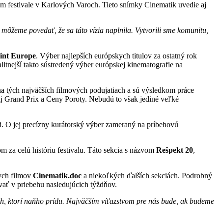
om festivale v Karlových Varoch. Tieto snímky Cinematik uvedie aj
 môžeme povedať, že sa táto vízia naplnila. Vytvorili sme komunitu,
int Europe
. Výber najlepších európskych titulov za ostatný rok
alitnejší takto sústredený výber európskej kinematografie na
na tých najväčších filmových podujatiach a sú výsledkom práce
j Grand Prix a Ceny Poroty. Nebudú to však jediné veľké
fii. O jej precízny kurátorský výber zameraný na príbehovú
 za celú históriu festivalu. Táto sekcia s názvom
Rešpekt 20
,
ych filmov
Cinematik.doc
a niekoľkých ďalších sekciách. Podrobný
vať v priebehu nasledujúcich týždňov.
ých, ktorí naňho prídu. Najväčším víťazstvom pre nás bude, ak budeme