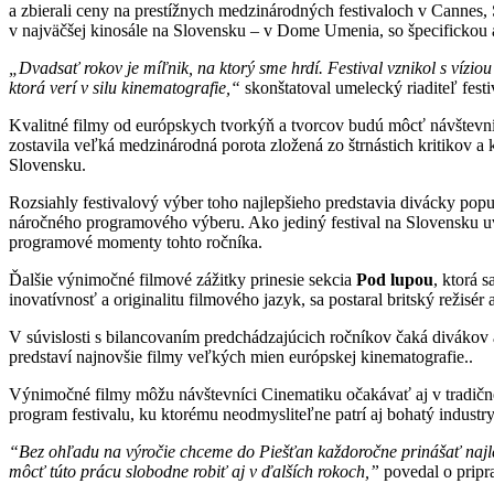
a zbierali ceny na prestížnych medzinárodných festivaloch v Cannes,
v najväčšej kinosále na Slovensku – v Dome Umenia, so špecifickou 
„Dvadsať rokov je míľnik, na ktorý sme hrdí. Festival vznikol s vízio
ktorá verí v silu kinematografie,“
skonštatoval umelecký riaditeľ festi
Kvalitné filmy od európskych tvorkýň a tvorcov budú môcť návštevníc
zostavila veľká medzinárodná porota zložená zo štrnástich kritikov a k
Slovensku.
Rozsiahly festivalový výber toho najlepšieho predstavia divácky pop
náročného programového výberu. Ako jediný festival na Slovensku uv
programové momenty tohto ročníka.
Ďalšie výnimočné filmové zážitky prinesie sekcia
Pod lupou
, ktorá 
inovatívnosť a originalitu filmového jazyk, sa postaral britský režisér 
V súvislosti s bilancovaním predchádzajúcich ročníkov čaká divákov 
predstaví najnovšie filmy veľkých mien európskej kinematografie..
Výnimočné filmy môžu návštevníci Cinematiku očakávať aj v tradične
program festivalu, ku ktorému neodmysliteľne patrí aj bohatý industr
“Bez ohľadu na výročie chceme do Piešťan každoročne prinášať najlep
môcť túto prácu slobodne robiť aj v ďalších rokoch,”
povedal o pripr