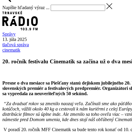
Napíšte hľadaný výraz ...
Správy
13. júla 2025
tlačová správa
cinematik
20. ročník festivalu Cinematik sa začína už o dva mes
Presne o dva mesiace sa Piešťany stanú dejiskom jubilejného 2
slovenských premiér a festivalových predpremiér. Organizátori sľ
sa vypredala za neuveriteľných 50 sekúnd.
“Za dvadsať rokov sa zmenilo naozaj veľa. Začínali sme ako päťdňové
kotúčoch, vážili okolo 40 kg a cestovali k nám kuriérmi z celej Európy
distribúcie filmov sú úplne inde. Ale zmenilo sa toho oveľa viac – vz
námestie pred Domom umenia, kde dnes stojí náš obľúbený Cinemati
V poradí 20. ročník MFF Cinematik sa bude tento rok konať od 10. d