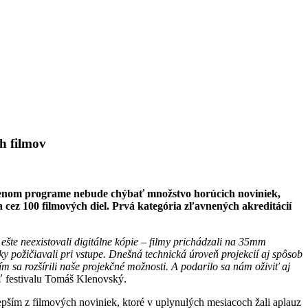
ch filmov
tavenom programe nebude chýbať množstvo horúcich noviniek,
a cez 100 filmových diel. Prvá kategória zľavnených akreditácií
šte neexistovali digitálne kópie – filmy prichádzali na 35mm
čky požičiavali pri vstupe. Dnešná technická úroveň projekcií aj spôsob
m sa rozšírili naše projekčné možnosti. A podarilo sa nám oživiť aj
ľ festivalu Tomáš Klenovský.
pším z filmových noviniek, ktoré v uplynulých mesiacoch žali aplauz