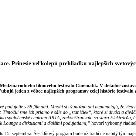
iace. Prinesie veľkolepú prehliadku najlepších svetový
0. Medzinárodného filmového festivalu Cinematik. V detailne zos
ubujú jeden z vôbec najlepších programov celej histórie festivalu 
 podujatie s 58 filmami. Mnohí si už možno ani nepamätajú, že vtedy e
. Tlmočili sme ich priamo v sále do „staničiek“, ktoré si diváci a divá
niklo spoločenské centrum ARTA, zrekonštruovala sa stará Elektrárňa, čí
k Lounge s diskusiami a ďalšími podujatiami,”
hovorí výkonný riadite
o 15. septembra. Šesťdňový program bude už tradične nabitý tým najle