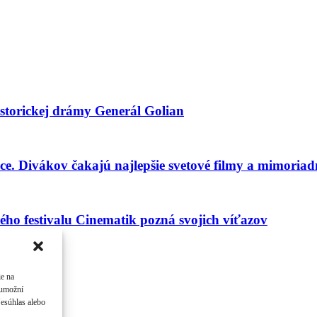
istorickej drámy Generál Golian
iace. Divákov čakajú najlepšie svetové filmy a mimoria
ho festivalu Cinematik pozná svojich víťazov
ie na
 umožní
Nesúhlas alebo