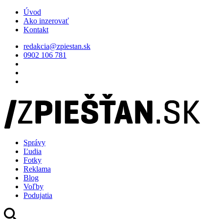
Úvod
Ako inzerovať
Kontakt
redakcia@zpiestan.sk
0902 106 781
Správy
Ľudia
Fotky
Reklama
Blog
Voľby
Podujatia