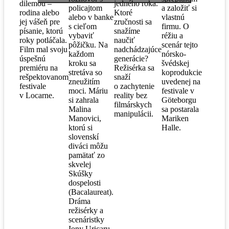
dilemou –
jedného roka.
policajtom
a založiť si
rodina alebo
Ktoré
alebo v banke
vlastnú
jej vášeň pre
zručnosti sa
s cieľom
firmu. O
písanie, ktorú
snažíme
vybaviť
réžiu a
roky potláčala.
naučiť
pôžičku. Na
scenár tejto
Film mal svoju
nadchádzajúce
každom
nórsko-
úspešnú
generácie?
kroku sa
švédskej
premiéru na
Režisérka sa
stretáva so
koprodukcie
rešpektovanom
snaží
zneužitím
uvedenej na
festivale
o zachytenie
moci. Máriu
festivale v
v Locarne.
reality bez
si zahrala
Göteborgu
filmárskych
Malina
sa postarala
manipulácii.
Manovici,
Mariken
ktorú si
Halle.
slovenskí
diváci môžu
pamätať zo
skvelej
Skúšky
dospelosti
(Bacalaureat).
Dráma
režisérky a
scenáristky
Iony Uricaru