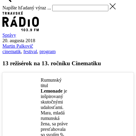
Napíšte hľadaný výraz ...
Správy
20. augusta 2018
Martin
Palkovič
cinematik
,
festival
,
program
13 režisérok na 13. ročníku Cinematiku
Rumunský
titul
Lemonade
je
inšpirovaný
skutočnými
udalosťami.
Mara, mladá
rumunská
žena, sa práve
presťahovala
so svojím 9-