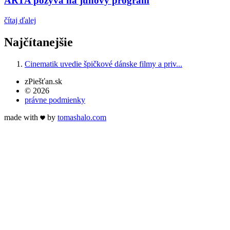
ARTA pozýva na júnový program
čítaj ďalej
Najčítanejšie
Cinematik uvedie špičkové dánske filmy a priv...
zPiešťan.sk
© 2026
právne podmienky
made with
by
tomas
halo
.com