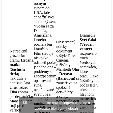
ročným
synom do
USA, kde
chce žiť svoj
americký sen.
Vydala sa za
Daniela,
Američana,
Dramédia
ktorého
Svet čaká
Observačný
poznala len
(Verden
nórsky
kratučko.
venter)
Netradičnú
dokument
Film sleduje
rozpráva o
gruzínsku
v štýle Direct
niekoľko
troch
drámu
Hrozná
Cinema,
udalostí počas
švédskych
matka
režisérky
jedného dňa –
herečkách,
(Sashishi
Margreth Olin
problémy so
ktoré
deda)
–
Detstvo
zabezpečením
pracujú ako
nakrútila a
(Barndom)
sa
opatrovania
čašníčky
napísala Ana
zameriava na
syna,
počas leta v
Urushadze.
spoločné
neplánované
nórskom
Film zobrazuje
detské hry
stretnutie s
hlavnom
päťdesiatničku
a svety,
americkým
meste. Ich
Manane, ktorá
pozorujúc deti
Kliknutím povolíte marketingové cookies a
imigračným
cieľom je
stojí pred
v konkrétnej
úradníkom,
zarobiť na
zobrazíte blokovaný obsah
veľkou
škôlke počas
rozhovor s
sprepitnom