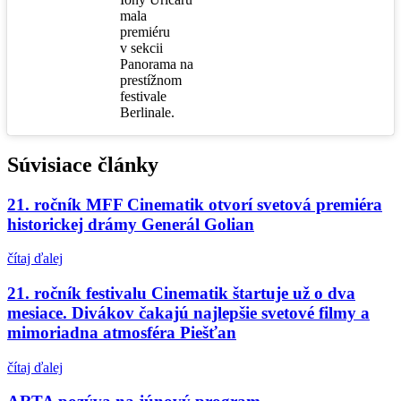
mala
premiéru
v sekcii
Panorama na
prestížnom
festivale
Berlinale.
Súvisiace články
21. ročník MFF Cinematik otvorí svetová premiéra
historickej drámy Generál Golian
čítaj ďalej
21. ročník festivalu Cinematik štartuje už o dva
mesiace. Divákov čakajú najlepšie svetové filmy a
mimoriadna atmosféra Piešťan
čítaj ďalej