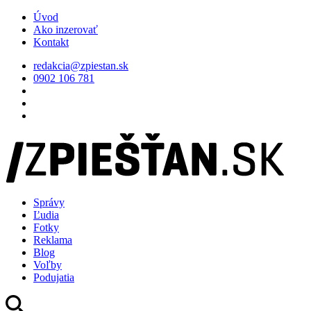
Úvod
Ako inzerovať
Kontakt
redakcia@zpiestan.sk
0902 106 781
Správy
Ľudia
Fotky
Reklama
Blog
Voľby
Podujatia