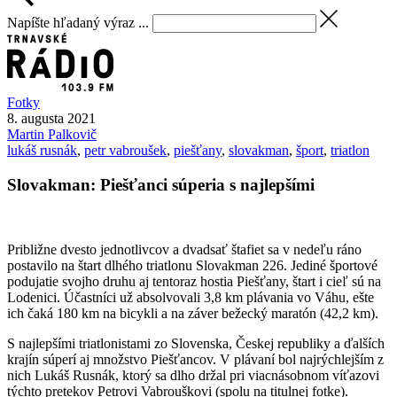
Napíšte hľadaný výraz ...
Fotky
8. augusta 2021
Martin
Palkovič
lukáš rusnák
,
petr vabroušek
,
piešťany
,
slovakman
,
šport
,
triatlon
Slovakman: Piešťanci súperia s najlepšími
Približne dvesto jednotlivcov a dvadsať štafiet sa v nedeľu ráno
postavilo na štart dlhého triatlonu Slovakman 226. Jediné športové
podujatie svojho druhu aj tentoraz hostia Piešťany, štart i cieľ sú na
Lodenici. Účastníci už absolvovali 3,8 km plávania vo Váhu, ešte
ich čaká 180 km na bicykli a na záver bežecký maratón (42,2 km).
S najlepšími triatlonistami zo Slovenska, Českej republiky a ďalších
krajín súperí aj množstvo Piešťancov. V plávaní bol najrýchlejším z
nich Lukáš Rusnák, ktorý sa dlho držal pri viacnásobnom víťazovi
týchto pretekov Petrovi Vabrouškovi (spolu na titulnej fotke).