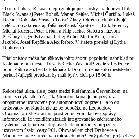
Okrem Lukáša Rusnáka reprezentujú piešťanský triatlonový klub
Black Swans aj Peter Bohuš, Marián Seitler, Michal Čuridlo, Lukáš
Dechet, Bohuslav Sosna a Tomáš Žlnay. Okrem nich absolvujú
celého Slovakmana aj ďalší piešťanskí športovci – Erik Ferencz,
Michal Kučera, Peter Urban a Filip Jacko. Štafetu s názvom
Piešťany Legends tvoria Ondrej Kubo, Martin Brna, Tomáš
Jakubík, Jozef Repčík a Alex Rebro. V štafete preteká aj Lýdia
Drahovská.
Triatlonistov môžu fanúšikovia tohto športu popoludní napríklad pri
Kolonádovom moste. Trasa bežeckej časti totiž vedie z Lodenice
popri Váhu a soche Barlolámača k Domu umenia a do mestského
parku. Najlepší pretekári by mali byť v cieli po 15.00 h.
Rekreačná ulica, ale aj cesta medzi Piešťanmi a Červeníkom, na
ktorej sa cyklistická časť každoročne koná, je po prvý raz
obojsmerne uzatvorená pre automobilovú dopravu – a to od
križovatky pri Kauflande až po odbočku na Leopoldov.
Organizátori Slovakmana prostredníctvom tlačovej správy
informovali, že vozidlám zložiek integrovaného záchranného
systému a autobusovej doprave bude umožnený prejazd v
uzavretom úseku cesty I/61. Obyvateľom obcí Drahovce a
Madunice bude v určených miestach umožnený priečny prejazd cez