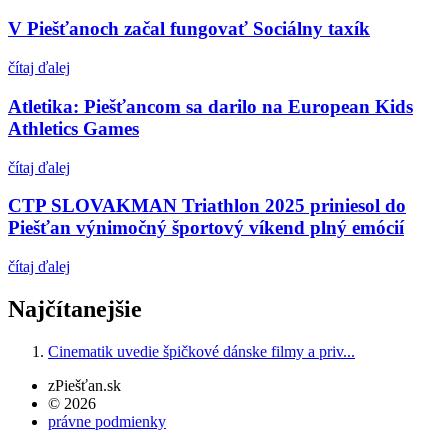
V Piešťanoch začal fungovať Sociálny taxík
čítaj ďalej
Atletika: Piešťancom sa darilo na European Kids
Athletics Games
čítaj ďalej
CTP SLOVAKMAN Triathlon 2025 priniesol do
Piešťan výnimočný športový víkend plný emócií
čítaj ďalej
Najčítanejšie
Cinematik uvedie špičkové dánske filmy a priv...
zPiešťan.sk
© 2026
právne podmienky