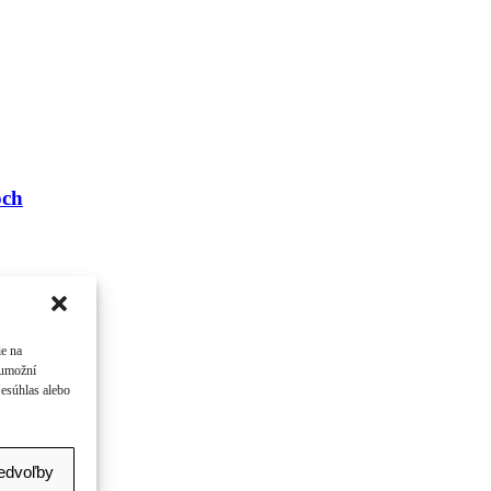
och
ie na
 umožní
Nesúhlas alebo
redvoľby