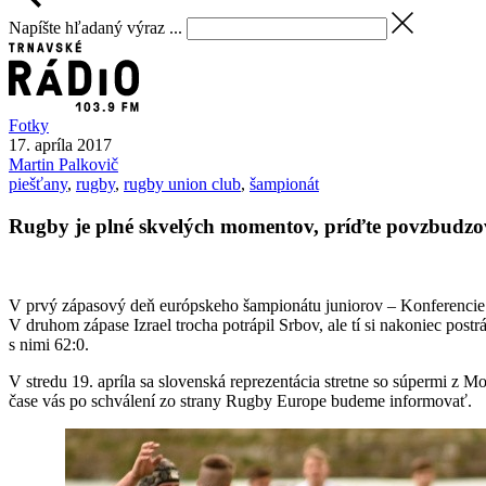
Napíšte hľadaný výraz ...
Fotky
17. apríla 2017
Martin
Palkovič
piešťany
,
rugby
,
rugby union club
,
šampionát
Rugby je plné skvelých momentov, príďte povzbudz
V prvý zápasový deň európskeho šampionátu juniorov – Konferencie 2
V druhom zápase Izrael trocha potrápil Srbov, ale tí si nakoniec postr
s nimi 62:0.
V stredu 19. apríla sa slovenská reprezentácia stretne so súpermi z 
čase vás po schválení zo strany Rugby Europe budeme informovať.