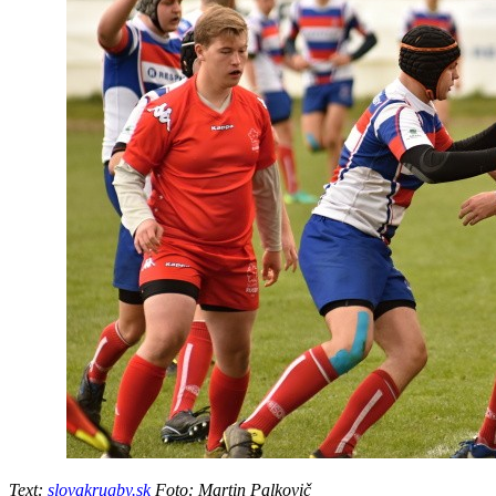
Text:
slovakrugby.sk
Foto: Martin Palkovič