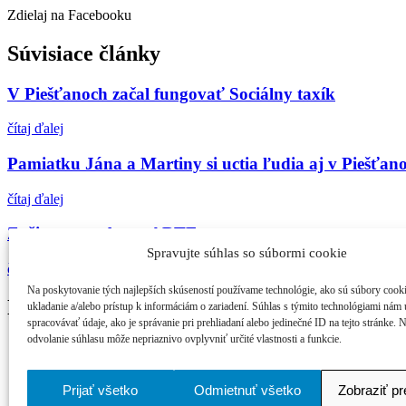
Zdielaj na Facebooku
Súvisiace články
V Piešťanoch začal fungovať Sociálny taxík
čítaj ďalej
Pamiatku Jána a Martiny si uctia ľudia aj v Piešťan
čítaj ďalej
Zažite september v ARTE
Spravujte súhlas so súbormi cookie
čítaj ďalej
Na poskytovanie tých najlepších skúseností používame technológie, ako sú súbory cook
Najčítanejšie
ukladanie a/alebo prístup k informáciám o zariadení. Súhlas s týmito technológiami nám
spracovávať údaje, ako je správanie pri prehliadaní alebo jedinečné ID na tejto stránke. 
odvolanie súhlasu môže nepriaznivo ovplyvniť určité vlastnosti a funkcie.
Cinematik uvedie špičkové dánske filmy a priv...
zPiešťan.sk
Prijať všetko
Odmietnuť všetko
Zobraziť p
© 2026