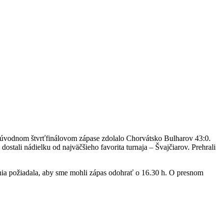
v úvodnom štvrťfinálovom zápase zdolalo Chorvátsko Bulharov 43:0.
dostali nádielku od najväčšieho favorita turnaja – Švajčiarov. Prehrali
 únia požiadala, aby sme mohli zápas odohrať o 16.30 h. O presnom