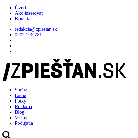
Úvod
Ako inzerovať
Kontakt
redakcia@zpiestan.sk
0902 106 781
Správy
Ľudia
Fotky
Reklama
Blog
Voľby
Podujatia