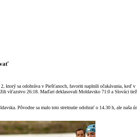
ovať
, ktorý sa odohráva v Piešťanoch, favoriti naplnili očakávania, keď 
ážili víťazstvo 26:18. Maďari deklasovali Moldavsko 71:0 a Slováci tiež 
Moldavska. Pôvodne sa malo toto stretnutie odohrať o 14.30 h, ale naša