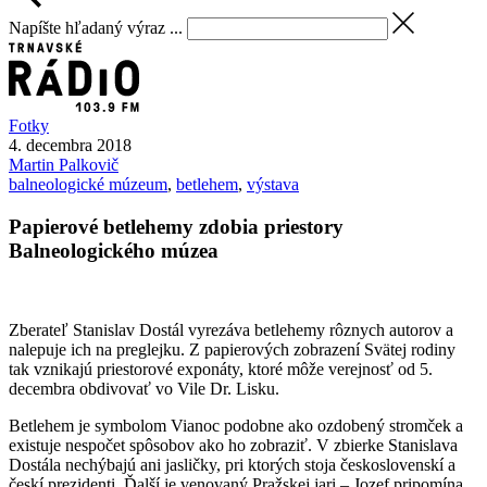
Napíšte hľadaný výraz ...
Fotky
4. decembra 2018
Martin
Palkovič
balneologické múzeum
,
betlehem
,
výstava
Papierové betlehemy zdobia priestory
Balneologického múzea
Zberateľ Stanislav Dostál vyrezáva betlehemy rôznych autorov a
nalepuje ich na preglejku. Z papierových zobrazení Svätej rodiny
tak vznikajú priestorové exponáty, ktoré môže verejnosť od 5.
decembra obdivovať vo Vile Dr. Lisku.
Betlehem je symbolom Vianoc podobne ako ozdobený stromček a
existuje nespočet spôsobov ako ho zobraziť. V zbierke Stanislava
Dostála nechýbajú ani jasličky, pri ktorých stoja československí a
českí prezidenti. Ďalší je venovaný Pražskej jari – Jozef pripomína