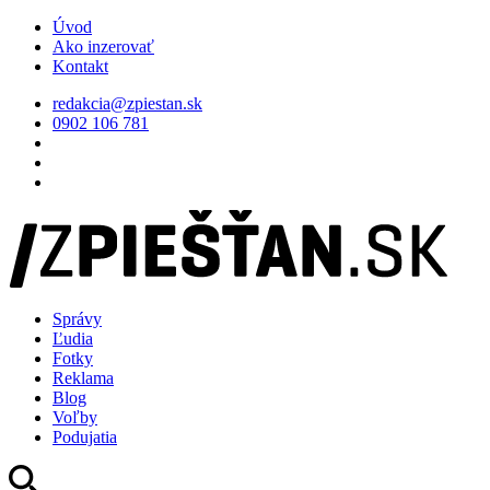
Úvod
Ako inzerovať
Kontakt
redakcia@zpiestan.sk
0902 106 781
Správy
Ľudia
Fotky
Reklama
Blog
Voľby
Podujatia