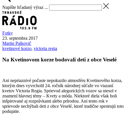
Napíšte hľadaný výraz ...
Fotky
23. septembra 2017
Martin
Palkovič
kvetinové korzo
,
victoria regia
Na Kvetinovom korze bodovali deti z obce Veselé
Ani nepriaznivé počasie nepokazilo atmosféru Kvetinového korza,
ktorým dnes vyvrcholil 24. ročník národnej súťaže vo viazaní
kvetov Victoria Regia. Sprievod alegorických vozov sa niesol v
znamení hlavnej témy – Kvety a móda. Niektoré diela však boli
inšpirované aj rozprávkami alebo prírodou. Ani tento rok v
sprievode nechýbali deti z obce Veselé, ktoré tradične spestrujú toto
podujatie.