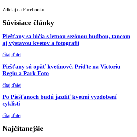
Zdielaj na Facebooku
Súvisiace články
Piešťany sa lúčia s letnou sezónou hudbou, tancom
aj výstavou kvetov a fotografií
čítaj ďalej
Piešťany sú opäť kvetinové. Príďte na Victoriu
Regiu a Park Foto
čítaj ďalej
Po Piešťanoch budú jazdiť kvetmi vyzdobení
cyklisti
čítaj ďalej
Najčítanejšie