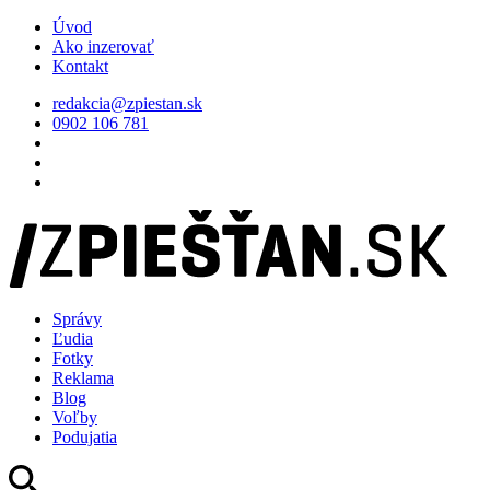
Úvod
Ako inzerovať
Kontakt
redakcia@zpiestan.sk
0902 106 781
Správy
Ľudia
Fotky
Reklama
Blog
Voľby
Podujatia