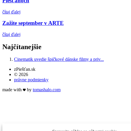
Piešťanoch
čítaj ďalej
Zažite september v ARTE
čítaj ďalej
Najčítanejšie
Cinematik uvedie špičkové dánske filmy a priv...
zPiešťan.sk
© 2026
právne podmienky
made with
by
tomas
halo
.com