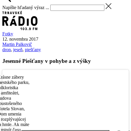
Napíšte hľadaný výraz ...
Fotky
12. novembra 2017
Martin
Palkovič
dron
,
jeseň
,
piešťany
Jesenné Piešťany v pohybe a z výšky
rásne zábery
estského parku,
olkloristka
 amfiteátri,
udova
pustošeného
otela Slovan,
om umenia
 rozplývajúcej
a hmle. Ak máte
 minút času,