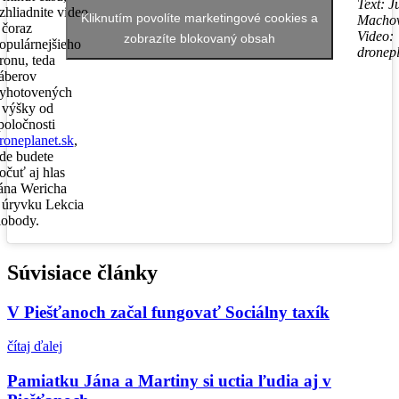
Text: J
zhliadnite video
Kliknutím povolíte marketingové cookies a
Machov
 čoraz
Video:
zobrazíte blokovaný obsah
opulárnejšieho
dronepl
ronu, teda
áberov
yhotovených
 výšky od
poločnosti
roneplanet.sk
,
de budete
očuť aj hlas
ána Wericha
 úryvku Lekcia
lobody.
Súvisiace články
V Piešťanoch začal fungovať Sociálny taxík
čítaj ďalej
Pamiatku Jána a Martiny si uctia ľudia aj v