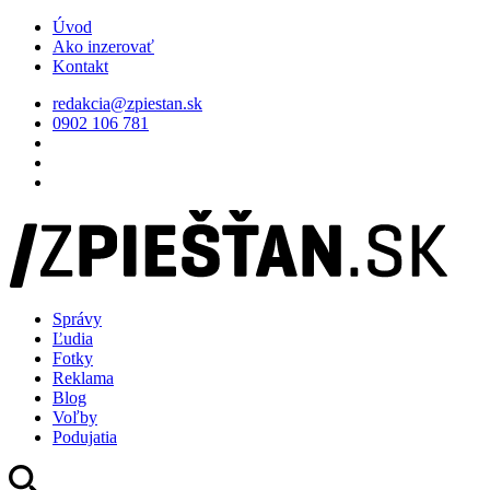
Úvod
Ako inzerovať
Kontakt
redakcia@zpiestan.sk
0902 106 781
Správy
Ľudia
Fotky
Reklama
Blog
Voľby
Podujatia