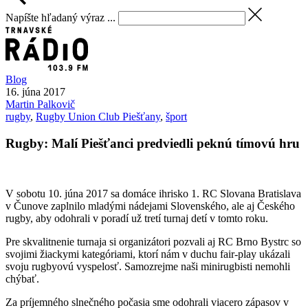
Napíšte hľadaný výraz ...
Blog
16. júna 2017
Martin
Palkovič
rugby
,
Rugby Union Club Piešťany
,
šport
Rugby: Malí Piešťanci predviedli peknú tímovú hru
V sobotu 10. júna 2017 sa domáce ihrisko 1. RC Slovana Bratislava
v Čunove zaplnilo mladými nádejami Slovenského, ale aj Českého
rugby, aby odohrali v poradí už tretí turnaj detí v tomto roku.
Pre skvalitnenie turnaja si organizátori pozvali aj RC Brno Bystrc so
svojimi žiackymi kategóriami, ktorí nám v duchu fair-play ukázali
svoju rugbyovú vyspelosť. Samozrejme naši minirugbisti nemohli
chýbať.
Za príjemného slnečného počasia sme odohrali viacero zápasov v