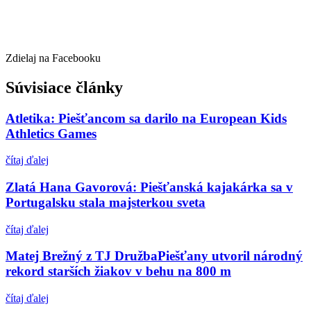
Zdielaj na Facebooku
Súvisiace články
Atletika: Piešťancom sa darilo na European Kids
Athletics Games
čítaj ďalej
Zlatá Hana Gavorová: Piešťanská kajakárka sa v
Portugalsku stala majsterkou sveta
čítaj ďalej
Matej Brežný z TJ DružbaPiešťany utvoril národný
rekord starších žiakov v behu na 800 m
čítaj ďalej