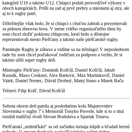
kategórií U10 a takisto U12. Chlapci podali presvedčivé výkony v
oboch kategóriách. Prišli na rad aj prvé prehry a miestami aj slzy, ale
aj to k rugby patrí.
Dôležitejšie však bolo, že si chlapci s chuťou zahrali a prezentovali
sa peknou tímovou hrou. V mene celého organizačného tímu by
som chcel zložiť poklonu chlapcom, ktorí hrdo a dôstojne
reprezentovali mesto Piešťany a takisto naše piešťanské rugby.
Pamätajte Rugby je zábava a vidíme sa na tréningu! V neposlednom
rade by som chcel poďakovať rodičom za podporu a verím, že si
takisto užili super rugby deň.
Minirugby Piešťany: Dominik Košťál, Daniel Košťál, Jakub
Rusnák, Maxo Cenkner, Alex Bartovic, Max Martinkovič, Daniel
Valek, Daniel Nemec, Dávid Drobný, Matej Stano a Marek Bača
Tréneri: Filip Kráľ, Dávid Košťál
Sobota okrem detí patrila aj poslednému kolu Majstrovstiev
Slovenska v rugby 7´s Memoriál Tonyho Puverle, kde si to o titul
rozdali tradičný rivali Slovan Bratislava a Spartak Trnava.
Piešťanskí „sedmičkári“ sa od začiatku turnaja trápili a hľadali hernú
pohodu. V prvom dueli nás zaskočil takticky veľmi dobre