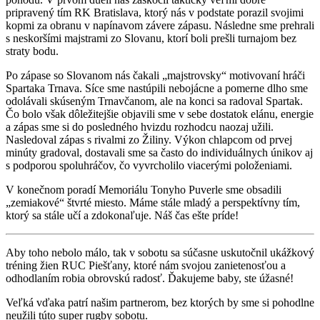
pripravený tím RK Bratislava, ktorý nás v podstate porazil svojimi
kopmi za obranu v napínavom závere zápasu. Následne sme prehrali
s neskoršími majstrami zo Slovanu, ktorí boli prešli turnajom bez
straty bodu.
Po zápase so Slovanom nás čakali „majstrovsky“ motivovaní hráči
Spartaka Trnava. Síce sme nastúpili nebojácne a pomerne dlho sme
odolávali skúseným Trnavčanom, ale na konci sa radoval Spartak.
Čo bolo však dôležitejšie objavili sme v sebe dostatok elánu, energie
a zápas sme si do posledného hvizdu rozhodcu naozaj užili.
Nasledoval zápas s rivalmi zo Žiliny. Výkon chlapcom od prvej
minúty gradoval, dostavali sme sa často do individuálnych únikov aj
s podporou spoluhráčov, čo vyvrcholilo viacerými položeniami.
V konečnom poradí Memoriálu Tonyho Puverle sme obsadili
„zemiakové“ štvrté miesto. Máme stále mladý a perspektívny tím,
ktorý sa stále učí a zdokonaľuje. Náš čas ešte príde!
Aby toho nebolo málo, tak v sobotu sa súčasne uskutočnil ukážkový
tréning žien RUC Piešťany, ktoré nám svojou zanietenosťou a
odhodlaním robia obrovskú radosť. Ďakujeme baby, ste úžasné!
Veľká vďaka patrí našim partnerom, bez ktorých by sme si pohodlne
neužili túto super rugby sobotu.