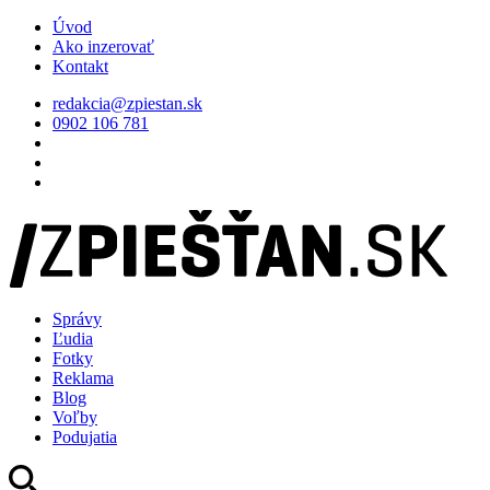
Úvod
Ako inzerovať
Kontakt
redakcia@zpiestan.sk
0902 106 781
Správy
Ľudia
Fotky
Reklama
Blog
Voľby
Podujatia