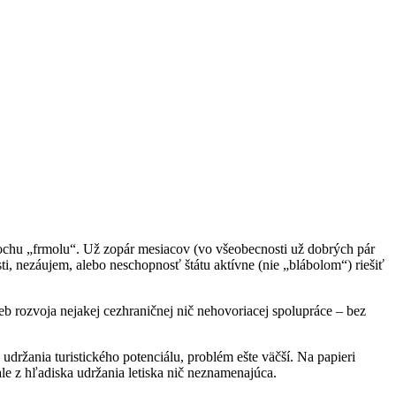
ochu „frmolu“. Už zopár mesiacov (vo všeobecnosti už dobrých pár
ti, nezáujem, alebo neschopnosť štátu aktívne (nie „blábolom“) riešiť
eb rozvoja nejakej cezhraničnej nič nehovoriacej spolupráce – bez
udržania turistického potenciálu, problém ešte väčší. Na papieri
le z hľadiska udržania letiska nič neznamenajúca.