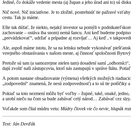
Jediné, čo dokáže vedenie mesta (aj župan a jeho úrad ani to) sú dis
Nič nové. Nič iniciatívne. Je to zložité, postrehnúť tie pažravé vzťah
cestu. Tak ju máme.
Ešte tak dúfať, že niekto, nejaký investor sa pomýli v podnikateľskom 
zachovanie – ostáva iba snom) nemá šancu. Ani keď budeme podpisovať 
„prevádzkovať“, udržať a prípadne aj rozvíjať… Aj keď , v takpovedi
Ale, aspoň máme istotu, že sa na letisku nebude vykonávať piešťanské
verejného obstarávania v našom meste, aj činnosť spoločnosti Bytový
Pretože sú tam (a samozrejme nielen tam) dosadení samí „odborníci“, a
dajú zvoliť naši zástupcovia, ktorí nás zastupujú v správe štátu. Potiaľ
A potom nastane obsadzovanie (výmena) všetkých možných riadiacich 
„zodpovední“ znamená, že nesú zodpovednosť) a to sú tie potôčiky a p
Pokiaľ sa toto nezmení môžu byť voľby – župné, také, onaké, jedno, dv
a urobí niečo na čom sa bude zabávať celý národ… Zabávať cez slzy.
Voľakde som čítal múdru vetu:
Múdry človek vie čo nevie, hlupák ro
Text: Ján Derďák