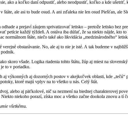
kusie, ako a koľko daní odpustiť, alebo neodpustiť, koľko a kde ušetri
y v štáte, ale asi to bude osud. A ani zďaleka nie len osud Piešťan, ale 
odhade a prejaví záujem sprivatizovať letisko – pretože letisko bez pred
petície každý týždeň. A ostáva iba dúfať, že sa niekto nájde, kto to 
ac normálnom štáte, niečo také ako likvidácia „medzinárodného“ letis
 verejné obstarávanie. No, ale aj to nie je isté. A tak budeme v najbl
 podnik.
ko skoro všade. Logika riadenia tohto štátu, žúp aj miest na slovenský 
 je to v poriadku.
aj výkonných aj dozorných postov v akejkoľvek oblasti, kde „tečú“ pe
otoky, ktoré majú vplyv na to všetko u nás. Celý štát.
oj, alebo aj päťkolové, nič sa nezmení na biednej charakterovej povest
 Niekto niekoho porazí, získa moc a všetko začne dookola znovu a tí 
zumie všetkému.