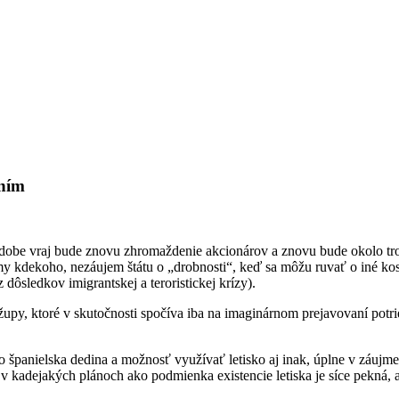
 ním
 dobe vraj bude znovu zhromaždenie akcionárov a znovu bude okolo tr
jmy kdekoho, nezáujem štátu o „drobnosti“, keď sa môžu ruvať o iné kos
 dôsledkov imigrantskej a teroristickej krízy).
upy, ktoré v skutočnosti spočíva iba na imaginárnom prejavovaní potri
 španielska dedina a možnosť využívať letisko aj inak, úplne v záujme 
 v kadejakých plánoch ako podmienka existencie letiska je síce pekná, a