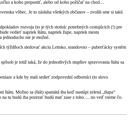
ť, koľko a koho prepustiť, alebo od koho požičať na chod…
Slovenska vôbec. Je to zásluha všetkých občanov – zvolili sme si takú
pokladov rozvoja (to je tých stotisíc potrebných cestujúcich (!) pre
bude vedieť napriek štátu, napriek župe, napriek mestu
ka jednoducho nie je možné.
ižších týždňoch sledovať akciu Letisko, srandovno – puberťácky systém
spôsob je totiž taká, že do jednotlivých stupňov spravovania štátu sa
niaze a kde by mali sedieť zodpovední odborníci (to slovo
i štátu. Možno sa (štát) spamätá iba keď nastúpi zelená „tlupa“
čo na tu budú iba pozerať budú mať zase z toho…. no veď vieme čo.