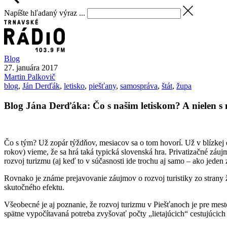
Napíšte hľadaný výraz ...
Blog
27. januára 2017
Martin
Palkovič
blog
,
Ján Derďák
,
letisko
,
piešťany
,
samospráva
,
štát
,
župa
Blog Jána Derďáka: Čo s našim letiskom? A nielen s
Čo s tým? Už zopár týždňov, mesiacov sa o tom hovorí. Už v blízkej
rokov) vieme, že sa hrá taká typická slovenská hra. Privatizačné záu
rozvoj turizmu (aj keď to v súčasnosti ide trochu aj samo – ako jeden z
Rovnako je známe prejavovanie záujmov o rozvoj turistiky zo strany ž
skutočného efektu.
Všeobecné je aj poznanie, že rozvoj turizmu v Piešťanoch je pre mesto
spätne vypočítavaná potreba zvyšovať počty „lietajúcich“ cestujúcich