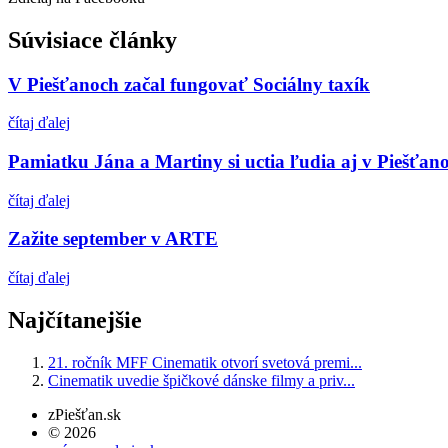
Súvisiace články
V Piešťanoch začal fungovať Sociálny taxík
čítaj ďalej
Pamiatku Jána a Martiny si uctia ľudia aj v Piešťan
čítaj ďalej
Zažite september v ARTE
čítaj ďalej
Najčítanejšie
21. ročník MFF Cinematik otvorí svetová premi...
Cinematik uvedie špičkové dánske filmy a priv...
zPiešťan.sk
© 2026