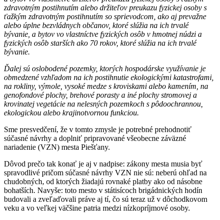
zdravotným postihnutím alebo držiteľov preukazu fyzickej osoby s
ťažkým zdravotným postihnutím so sprievodcom, ako aj prevažne
alebo úplne bezvládnych občanov, ktoré slúžia na ich trvalé
bývanie, a bytov vo vlastníctve fyzických osôb v hmotnej núdzi a
fyzických osôb starších ako 70 rokov, ktoré slúžia na ich trvalé
bývanie.
Ďalej sú oslobodené pozemky, ktorých hospodárske využívanie je
obmedzené vzhľadom na ich postihnutie ekologickými katastrofami,
na rokliny, výmole, vysoké medze s kroviskami alebo kamením, na
genofondové plochy, brehové porasty a iné plochy stromovej a
krovinatej vegetácie na nelesných pozemkoch s pôdoochrannou,
ekologickou alebo krajinotvornou funkciou.
Sme presvedčení, že v tomto zmysle je potrebné prehodnotiť
súčasné návrhy a doplniť pripravované všeobecne záväzné
nariadenie (VZN) mesta Piešťany.
Dôvod prečo tak konať je aj v nadpise: zákony mesta musia byť
spravodlivé pričom súčasné návrhy VZN nie sú: neberú ohľad na
chudobných, od ktorých žiadajú rovnaké platby ako od násobne
bohatších. Navyše: toto mesto v státisícoch brigádnických hodín
budovali a zveľaďovali práve aj tí, čo sú teraz už v dôchodkovom
veku a vo veľkej väčšine patria medzi nízkopríjmové osoby.