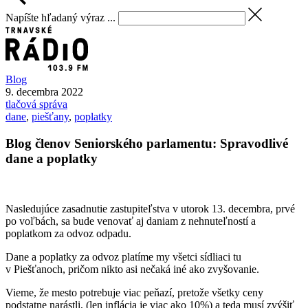
Napíšte hľadaný výraz ...
Blog
9. decembra 2022
tlačová správa
dane
,
piešťany
,
poplatky
Blog členov Seniorského parlamentu: Spravodlivé
dane a poplatky
Nasledujúce zasadnutie zastupiteľstva v utorok 13. decembra, prvé
po voľbách, sa bude venovať aj daniam z nehnuteľností a
poplatkom za odvoz odpadu.
Dane a poplatky za odvoz platíme my všetci sídliaci tu
v Piešťanoch, pričom nikto asi nečaká iné ako zvyšovanie.
Vieme, že mesto potrebuje viac peňazí, pretože všetky ceny
podstatne narástli, (len inflácia je viac ako 10%) a teda musí zvýšiť