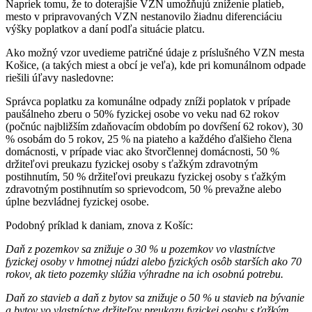
Napriek tomu, že to doterajšie VZN umožňujú zníženie platieb,
mesto v pripravovaných VZN nestanovilo žiadnu diferenciáciu
výšky poplatkov a daní podľa situácie platcu.
Ako možný vzor uvedieme patričné údaje z príslušného VZN mesta
Košice, (a takých miest a obcí je veľa), kde pri komunálnom odpade
riešili úľavy nasledovne:
Správca poplatku za komunálne odpady zníži poplatok v prípade
paušálneho zberu o 50% fyzickej osobe vo veku nad 62 rokov
(počnúc najbližším zdaňovacím obdobím po dovŕšení 62 rokov), 30
% osobám do 5 rokov, 25 % na piateho a každého ďalšieho člena
domácnosti, v prípade viac ako štvorčlennej domácnosti, 50 %
držiteľovi preukazu fyzickej osoby s ťažkým zdravotným
postihnutím, 50 % držiteľovi preukazu fyzickej osoby s ťažkým
zdravotným postihnutím so sprievodcom, 50 % prevažne alebo
úplne bezvládnej fyzickej osobe.
Podobný príklad k daniam, znova z Košíc:
Daň z pozemkov sa znižuje o 30 % u pozemkov vo vlastníctve
fyzickej osoby v hmotnej núdzi alebo fyzických osôb starších ako 70
rokov, ak tieto pozemky slúžia výhradne na ich osobnú potrebu.
Daň zo stavieb a daň z bytov sa znižuje o 50 % u stavieb na bývanie
a bytov vo vlastníctve držiteľov preukazu fyzickej osoby s ťažkým