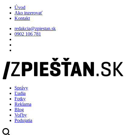
Úvod
Ako inzerovať
Kontakt
redakcia@zpiestan.sk
0902 106 781
Správy
Ľudia
Fotky
Reklama
Blog
Voľby
Podujatia