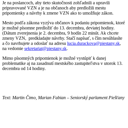
Je na poslancoch, aby tieto skutočnosti zohľadnili a upravili
pripravované VZN a je na občanoch aby predložili mestu
pripomienky a návrhy k zmene VZN ako to umožňuje zákon.
Mesto podľa zákona vyzýva občanov k podaniu pripomienok, ktoré
je možné písomne predložiť do 13. decembra, deviatej hodiny.
(Dátum zverejnenia je 2. decembra, 9 hodín 22 minút. Ak chcete
zmeny VZN, predkladajte návrhy. Stačí napísať, s čím nesúhlasíte
a čo navrhujete a odoslať na adresu
lucia.durackova@piestany.sk
,
na vedomie
sekretariat@piestany.sk
.
Mimo písomných pripomienok je možné vystúpiť k danej
problematike aj na zasadnutí mestského zastupiteľstva v utorok 13.
decembra od 14 hodiny.
Text: Martin Čimo, Marian Fabian – Seniorský parlament Piešťany