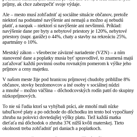
príjmy, ak chce zabezpečiť svoje výdaje.
Ale – mesto musí zohľadniť aj sociálne situácie občanov, pretože
niektorí na podstatné navýšenie ani nemajú a možno aj nebudú
platiť, a naopak – niektorí si navýšenie ani nevšimnú. Príklad:
navýšenie dane pre byty a nebytové priestory je 120%, nebytové
priestory (napr. garáže) o 44%, chaty a stavby na rekreáciu 25%,
apartmány o 10%.
Mestský zákon – všeobecne záväzné nariadenie (VZN) – a ním
stanovené dane a poplatky musia byť spravodlivé, to znamená majú
zaťažovať každú povinnú osobu rovnakým pomerom k výške jeho
príjmov a ceny majetku.
V našom meste žije pod hranicou príjmovej chudoby približne 8%
občanov, stovky bezdomovcov a iné osoby v sociálnej núdzi
a mnohé – možno väčšina – dôchodcovských rodín patrí do skupiny
nízkopríjmových.
To nie sú ľudia ktorí sa vyhýbali práci, ale mnohí mali nízke
tabuľkové platy a po odchode do dôchodku im tento bol vypočítaný
zhruba na polovici dovtedajšej výšky platu. Tiež každá matka
dieťaťa má dôchodok o zhruba 37€ nižší kvôli materskej. Tieto
okolnosti treba zohľadniť pri daniach a poplatkoch.