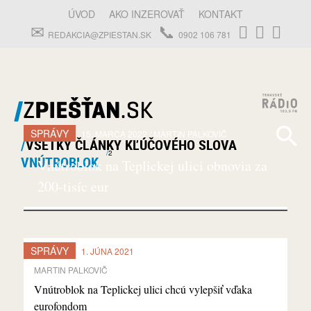
ÚVOD
AKO INZEROVAŤ
KONTAKT
REDAKCIA@ZPIESTAN.SK
0902 106 781
SPRÁVY
15. MARCA 2022
MARTIN
PALKOVIČ
VŠETKY ČLÁNKY KĽÚČOVÉHO SLOVA
2
VNÚTROBLOK
Vnútroblok na Teplickej ulici obnovia za
200-tisíc eur
SPRÁVY
1. JÚNA 2021
MARTIN
PALKOVIČ
Vnútroblok na Teplickej ulici chcú vylepšiť vďaka
eurofondom