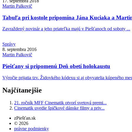
17. septembra 2018
Martin
Palkovič
Tabuľa pri kostole pripomína Jána Kuciaka a Mart
Zavraždený novinár a jeho priateľka majú v Piešťanoch od soboty ...
Správy
8. septembra 2016
Martin
Palkovič
Piešťany si pripomenú Deň obetí holokaustu
Výročie prijatia tzv. Židovkého kódexu si aj obyvatelia kúpeného mest
Najčítanejšie
21. ročník MFF Cinematik otvorí svetová premi...
Cinematik uvedie špičkové dánske filmy a priv...
zPiešťan.sk
© 2026
právne podmienky