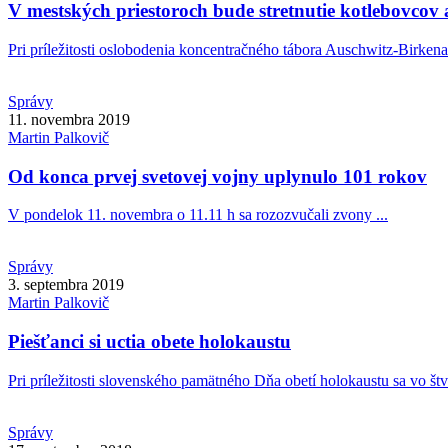
V mestských priestoroch bude stretnutie kotlebovcov
Pri príležitosti oslobodenia koncentračného tábora Auschwitz-Birkena
Správy
11. novembra 2019
Martin
Palkovič
Od konca prvej svetovej vojny uplynulo 101 rokov
V pondelok 11. novembra o 11.11 h sa rozozvučali zvony ...
Správy
3. septembra 2019
Martin
Palkovič
Piešťanci si uctia obete holokaustu
Pri príležitosti slovenského pamätného Dňa obetí holokaustu sa vo štvr
Správy