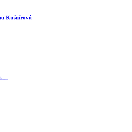
inu Kušnírovú
a ...