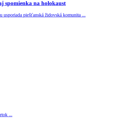
 aj spomienka na holokaust
u usporiada piešťanská židovská komunita ...
tok ...