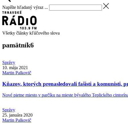
Napíšte hľadaný výraz ...
Všetky články kľúčového slova
pamätník
6
Správy
10. mája 2021
Martin
Palkovič
Kňazov, ktorých prenasledovali fašisti a komunisti,
Nové pietne miesto v parčíku na mieste bývalého Teplického cintorína 
Správy
25. januára 2020
Martin
Palkovič