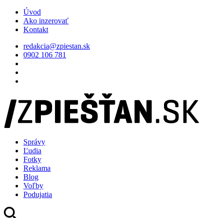
Úvod
Ako inzerovať
Kontakt
redakcia@zpiestan.sk
0902 106 781
Správy
Ľudia
Fotky
Reklama
Blog
Voľby
Podujatia