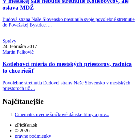
V mestskej sále nebude stretnutie Kotlebovcov, ale
oslava MDŽ
Ľudová strana Naše Slovensko presunula svoje povolebné stretnutie
do Považskej Bystrice. ...
Správy
24. februára 2017
Martin
Palkovič
Kotlebovci mieria do mestských priestorov, radnica
to chce riešiť
Povolebné stretnutia Ľudovej strany Naše Slovensko v mestských
priestoroch už ...
Najčítanejšie
Cinematik uvedie špičkové dánske filmy a priv...
zPiešťan.sk
© 2026
právne podmienky