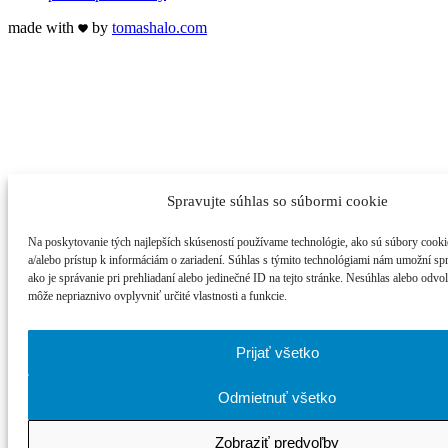
made with
by
tomas
halo
.com
Spravujte súhlas so súbormi cookie
Na poskytovanie tých najlepších skúseností používame technológie, ako sú súbory cooki
a/alebo prístup k informáciám o zariadení. Súhlas s týmito technológiami nám umožní sp
ako je správanie pri prehliadaní alebo jedinečné ID na tejto stránke. Nesúhlas alebo odvo
môže nepriaznivo ovplyvniť určité vlastnosti a funkcie.
Prijať všetko
Odmietnuť všetko
Zobraziť predvoľby