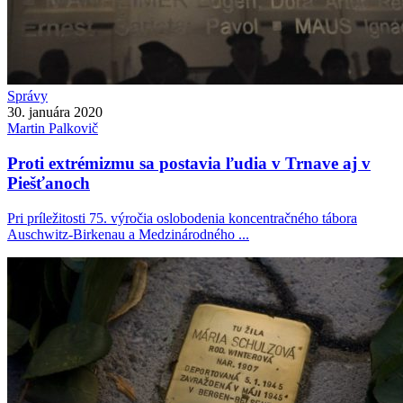
Správy
30. januára 2020
Martin
Palkovič
Proti extrémizmu sa postavia ľudia v Trnave aj v
Piešťanoch
Pri príležitosti 75. výročia oslobodenia koncentračného tábora
Auschwitz-Birkenau a Medzinárodného ...