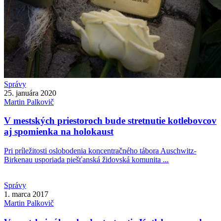
Správy
25. januára 2020
Martin
Palkovič
V mestských priestoroch bude stretnutie kotlebovcov
aj spomienka na holokaust
Pri príležitosti oslobodenia koncentračného tábora Auschwitz-
Birkenau usporiada piešťanská židovská komunita ...
Správy
1. marca 2017
Martin
Palkovič