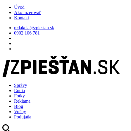
Úvod
Ako inzerovať
Kontakt
redakcia@zpiestan.sk
0902 106 781
Správy
Ľudia
Fotky
Reklama
Blog
Voľby
Podujatia