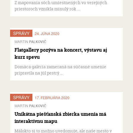
Z mapovania sôch umiestnených vo verejných
priestoroch vznikla minulý rok ...
SPRÁVY
24. JÚNA 2020
MARTIN
PALKOVIČ
Flatgallery pozýva na koncert, výstavu aj
kurz spevu
Domáca galéria zameraná na súčasné umenie
pripravila na júl pestrý ...
SPRÁVY
17. FEBRUÁRA 2020
MARTIN
PALKOVIČ
Unikátna piešťanská zbierka umenia má
interaktívnu mapu
Málokto si to možno uvedomuje, ale naše mesto v