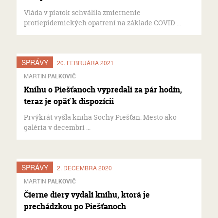
Vláda v piatok schválila zmiernenie
protiepidemických opatrení na základe COVID ...
SPRÁVY
20. FEBRUÁRA 2021
MARTIN
PALKOVIČ
Knihu o Piešťanoch vypredali za pár hodín,
teraz je opäť k dispozícii
Prvýkrát vyšla kniha Sochy Piešťan: Mesto ako
galéria v decembri ...
SPRÁVY
2. DECEMBRA 2020
MARTIN
PALKOVIČ
Čierne diery vydali knihu, ktorá je
prechádzkou po Piešťanoch