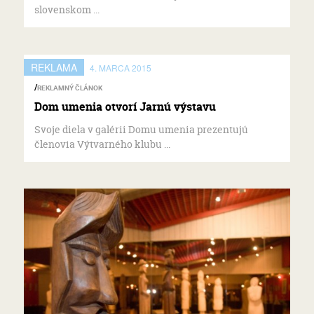
slovenskom ...
REKLAMA
4. MARCA 2015
REKLAMNÝ ČLÁNOK
Dom umenia otvorí Jarnú výstavu
Svoje diela v galérii Domu umenia prezentujú
členovia Výtvarného klubu ...