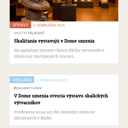
SPRÁVY
5. FEBRUÁRA 2015
MARTIN
PALKOVIČ
Skaličania vystavujú v Dome umenia
Na spoločnej výstave členov Klubu výtvarníkov
Skalica je zastúpených viacero ...
REKLAMA
2. FEBRUÁRA 2015
REKLAMNÝ ČLÁNOK
V Dome umenia otvoria výstavu skalických
výtvarníkov
Predstavia sa na nej dve desiatky umelcov
združených v Klube ...