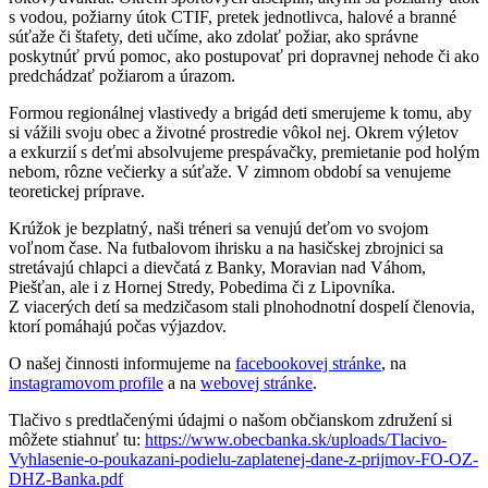
s vodou, požiarny útok CTIF, pretek jednotlivca, halové a branné
súťaže či štafety, deti učíme, ako zdolať požiar, ako správne
poskytnúť prvú pomoc, ako postupovať pri dopravnej nehode či ako
predchádzať požiarom a úrazom.
Formou regionálnej vlastivedy a brigád deti smerujeme k tomu, aby
si vážili svoju obec a životné prostredie vôkol nej. Okrem výletov
a exkurzií s deťmi absolvujeme prespávačky, premietanie pod holým
nebom, rôzne večierky a súťaže. V zimnom období sa venujeme
teoretickej príprave.
Krúžok je bezplatný, naši tréneri sa venujú deťom vo svojom
voľnom čase. Na futbalovom ihrisku a na hasičskej zbrojnici sa
stretávajú chlapci a dievčatá z Banky, Moravian nad Váhom,
Piešťan, ale i z Hornej Stredy, Pobedima či z Lipovníka.
Z viacerých detí sa medzičasom stali plnohodnotní dospelí členovia,
ktorí pomáhajú počas výjazdov.
O našej činnosti informujeme na
facebookovej stránke
, na
instagramovom profile
a na
webovej stránke
.
Tlačivo s predtlačenými údajmi o našom občianskom združení si
môžete stiahnuť tu:
https://www.obecbanka.sk/uploads/Tlacivo-
Vyhlasenie-o-poukazani-podielu-zaplatenej-dane-z-prijmov-FO-OZ-
DHZ-Banka.pdf