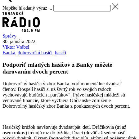
Napíšte hľadaný výraz ...
Správy
30. januára 2022
Viktor
Vrábel
Banka
,
dobrovoľní hasiči
,
hasiči
Podporiť mladých hasičov z Banky môžete
darovaním dvoch percent
Dobrovoľný hasičský zbor Banka tvorí momentálne dvadsať
členov. Dospelí hasiči si už štvrtý rok vo svojich radoch
vychovávajú budúcich „parťákov“. Práve hasičskej mládeži sú
venované financie, ktoré vyzbiera Občianske združenie
Dobrovoľný hasičský zbor Banka z poukázaných dvoch percent.
Hasičský krúžok navštevuje dvadsaťpäť detí. Dráčikovia (tri až
osem rokov) trénujú raz do týždňa, Draci (deväť až sedemnásť
rokov) dvakrát. Okrem športových disciplín, akými sú požiarny útok