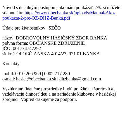
Návod s detailným postupom, ako nám poukázať 2%, si môžete
stiahnuť tu:
https://www.obecbanka.sk/uploads/Manual-Ako-
poukazat-2-pre-OZ-DHZ-Banka.pdf
Údaje pre živnostníkov | SZČO
názov: DOBROVOĽNÝ HASIČSKÝ ZBOR BANKA
právna forma: OBČIANSKE ZDRUŽENIE
IČO: 001774747292
sídlo: TOPOĽČIANSKA 4014/23, 921 01 BANKA
Kontakty
mobil: 0910 266 969 | 0905 717 280
e-mail: hasici@obecbanka.sk | dhzbanka@gmail.com
Vyzbierané finančné prostriedky budú použité na športovú a
vzdelávaciu činnosť detí a na zariadenie klubovne v hasičskej
zbrojnici. Vopred ďakujeme za podporu.