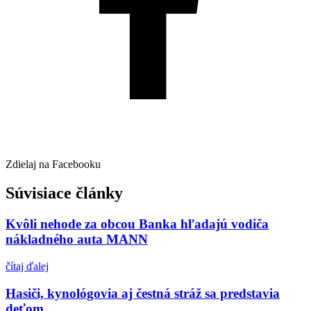
Zdielaj na Facebooku
Súvisiace články
Kvôli nehode za obcou Banka hľadajú vodiča
nákladného auta MANN
čítaj ďalej
Hasiči, kynológovia aj čestná stráž sa predstavia
deťom