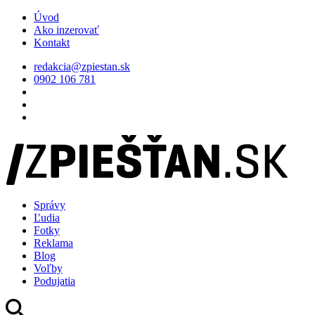
Úvod
Ako inzerovať
Kontakt
redakcia@zpiestan.sk
0902 106 781
Správy
Ľudia
Fotky
Reklama
Blog
Voľby
Podujatia