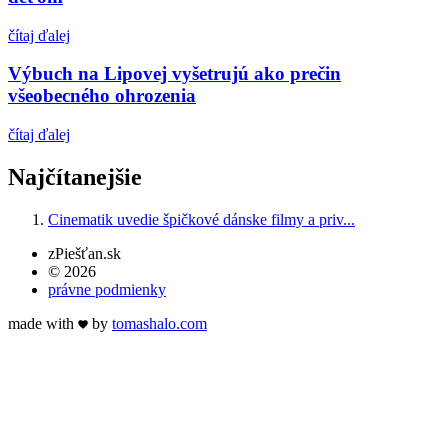
čítaj ďalej
Výbuch na Lipovej vyšetrujú ako prečin
všeobecného ohrozenia
čítaj ďalej
Najčítanejšie
Cinematik uvedie špičkové dánske filmy a priv...
zPiešťan.sk
© 2026
právne podmienky
made with
by
tomas
halo
.com