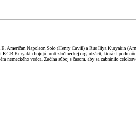
.E. Američan Napoleon Solo (Henry Cavill) a Rus Illya Kuryakin (Armi
t KGB Kuryakin bojujú proti zločineckej organizácii, ktorá si podmaňuj
ra nemeckého vedca. Začína súboj s časom, aby sa zabránilo celolosvet