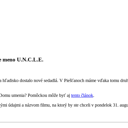
ie meno U.N.C.L.E.
a hľadisko dostalo nové sedadlá. V Piešťanoch máme vďaka tomu druh
ále Domu umenia? Pomôckou môže byť aj
tento článok
.
ými údajmi a názvom filmu, na ktorý by ste chceli v pondelok 31. augus