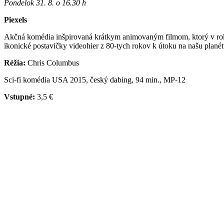
Pondelok 31. 8. o 16.30 h
Piexels
Akčná komédia inšpirovaná krátkym animovaným filmom, ktorý v roku 2
ikonické postavičky videohier z 80-tych rokov k útoku na našu planét
Réžia:
Chris Columbus
Sci-fi komédia USA 2015, český dabing, 94 min., MP-12
Vstupné:
3,5 €