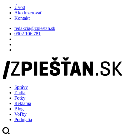
Úvod
Ako inzerovať
Kontakt
redakcia@zpiestan.sk
0902 106 781
Správy
Ľudia
Fotky
Reklama
Blog
Voľby
Podujatia