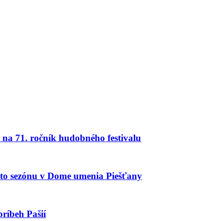
na 71. ročník hudobného festivalu
úto sezónu v Dome umenia Piešťany
ríbeh Pašií