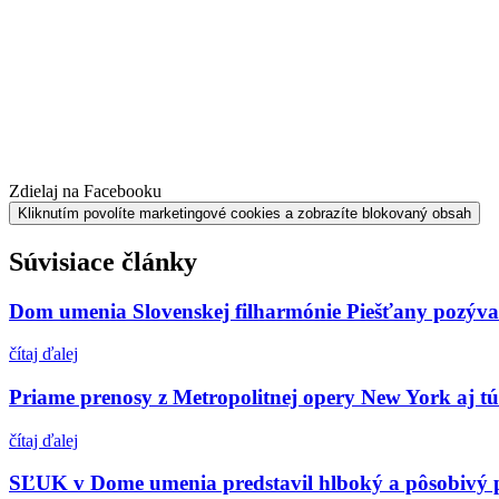
Zdielaj na Facebooku
Kliknutím povolíte marketingové cookies a zobrazíte blokovaný obsah
Súvisiace články
Dom umenia Slovenskej filharmónie Piešťany pozýva 
čítaj ďalej
Priame prenosy z Metropolitnej opery New York aj t
čítaj ďalej
SĽUK v Dome umenia predstavil hlboký a pôsobivý p