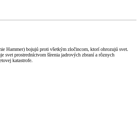
e Hammer) bojujú proti všetkým zločincom, ktorí ohrozujú svet.
e svet prostredníctvom šírenia jadrových zbraní a rôznych
ovej katastrofe.