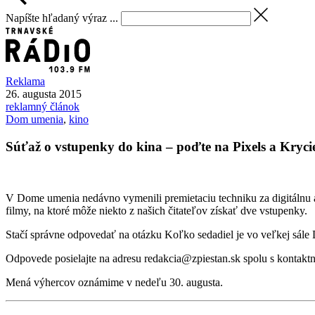
Napíšte hľadaný výraz ...
Reklama
26. augusta 2015
reklamný článok
Dom umenia
,
kino
Súťaž o vstupenky do kina – poďte na Pixels a Kryc
V Dome umenia nedávno vymenili premietaciu techniku za digitálnu 
filmy, na ktoré môže niekto z našich čitateľov získať dve vstupenky.
Stačí správne odpovedať na otázku Koľko sedadiel je vo veľkej s
Odpovede posielajte na adresu redakcia@zpiestan.sk spolu s kontaktn
Mená výhercov oznámime v nedeľu 30. augusta.