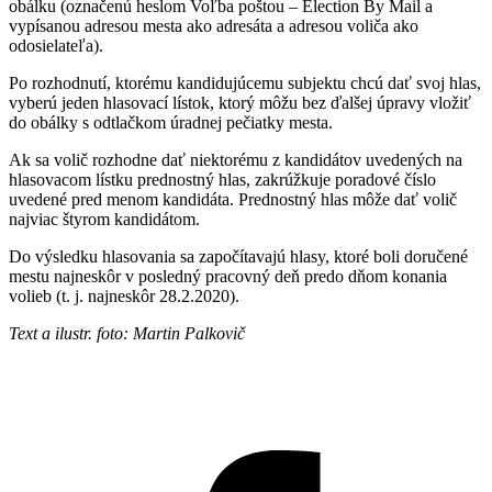
obálku (označenú heslom Voľba poštou – Election By Mail a
vypísanou adresou mesta ako adresáta a adresou voliča ako
odosielateľa).
Po rozhodnutí, ktorému kandidujúcemu subjektu chcú dať svoj hlas,
vyberú jeden hlasovací lístok, ktorý môžu bez ďalšej úpravy vložiť
do obálky s odtlačkom úradnej pečiatky mesta.
Ak sa volič rozhodne dať niektorému z kandidátov uvedených na
hlasovacom lístku prednostný hlas, zakrúžkuje poradové číslo
uvedené pred menom kandidáta. Prednostný hlas môže dať volič
najviac štyrom kandidátom.
Do výsledku hlasovania sa započítavajú hlasy, ktoré boli doručené
mestu najneskôr v posledný pracovný deň predo dňom konania
volieb (t. j. najneskôr 28.2.2020).
Text a ilustr. foto: Martin Palkovič