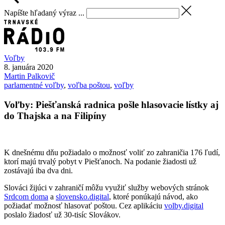
Napíšte hľadaný výraz ...
Voľby
8. januára 2020
Martin
Palkovič
parlamentné voľby
,
voľba poštou
,
voľby
Voľby: Piešťanská radnica pošle hlasovacie lístky aj
do Thajska a na Filipíny
K dnešnému dňu požiadalo o možnosť voliť zo zahraničia 176 ľudí,
ktorí majú trvalý pobyt v Piešťanoch. Na podanie žiadosti už
zostávajú iba dva dni.
Slováci žijúci v zahraničí môžu využiť služby webových stránok
Srdcom doma
a
slovensko.digital
, ktoré ponúkajú návod, ako
požiadať možnosť hlasovať poštou. Cez aplikáciu
volby.digital
poslalo žiadosť už 30-tisíc Slovákov.