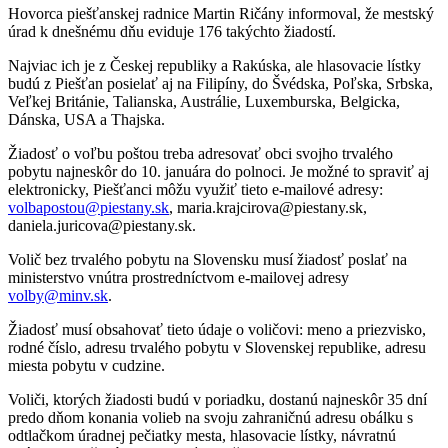
Hovorca piešťanskej radnice Martin Ričány informoval, že mestský
úrad k dnešnému dňu eviduje 176 takýchto žiadostí.
Najviac ich je z Českej republiky a Rakúska, ale hlasovacie lístky
budú z Piešťan posielať aj na Filipíny, do Švédska, Poľska, Srbska,
Veľkej Británie, Talianska, Austrálie, Luxemburska, Belgicka,
Dánska, USA a Thajska.
Žiadosť o voľbu poštou treba adresovať obci svojho trvalého
pobytu najneskôr do 10. januára do polnoci. Je možné to spraviť aj
elektronicky, Piešťanci môžu využiť tieto e-mailové adresy:
volbapostou@piestany.sk
, maria.krajcirova@piestany.sk,
daniela.juricova@piestany.sk.
Volič bez trvalého pobytu na Slovensku musí žiadosť poslať na
ministerstvo vnútra prostredníctvom e-mailovej adresy
volby@minv.sk
.
Žiadosť musí obsahovať tieto údaje o voličovi: meno a priezvisko,
rodné číslo, adresu trvalého pobytu v Slovenskej republike, adresu
miesta pobytu v cudzine.
Voliči, ktorých žiadosti budú v poriadku, dostanú najneskôr 35 dní
predo dňom konania volieb na svoju zahraničnú adresu obálku s
odtlačkom úradnej pečiatky mesta, hlasovacie lístky, návratnú