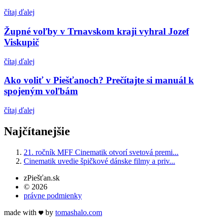
čítaj ďalej
Župné voľby v Trnavskom kraji vyhral Jozef
Viskupič
čítaj ďalej
Ako voliť v Piešťanoch? Prečítajte si manuál k
spojeným voľbám
čítaj ďalej
Najčítanejšie
21. ročník MFF Cinematik otvorí svetová premi...
Cinematik uvedie špičkové dánske filmy a priv...
zPiešťan.sk
© 2026
právne podmienky
made with
by
tomas
halo
.com