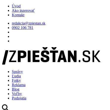
Úvod
Ako inzerovať
Kontakt
redakcia@zpiestan.sk
0902 106 781
Správy
Ľudia
Fotky
Reklama
Blog
Voľby
Podujatia